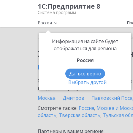
1С:Предприятие 8
Система программ
Россия
Пр
Главная
Тарифы ИТС
ИТС для централизованн
Информация на сайте будет
отображаться для региона
Заказать ИТС для це
Россия
в Серпухове
Да, все верно
Ознакомьтесь с информационными карт
Выбрать другой
внедрение продукта.
Москва
Дмитров
Павловский Поса
Смотрите также:
Россия
,
Москва и Моск
область
,
Тверская область
,
Тульская об
Партнеры в вашем регионе: