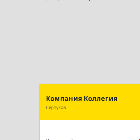
Компания Коллеги
Компания Коллегия
Серпухов
142211, Московская обл, Серпухов г
Оборонная ул, дом № 1
Подробне