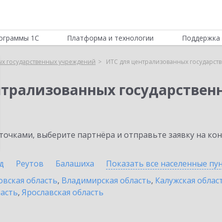
ограммы 1С
Платформа и технологии
Поддержка 
ых государственных учреждений
ИТС для централизованных государст
нтрализованных государстве
очками, выберите партнёра и отправьте заявку на ко
д
Реутов
Балашиха
Показать все населенные
пу
овская область
,
Владимирская область
,
Калужская облас
ласть
,
Ярославская область