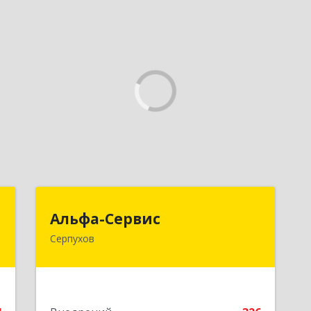
я
Альфа-Сервис
Альфа-Сервис
Серпухов
,
142200, Московская обл, Серпухов г,
9
Красноармейская ул, дом № 35/60
е
Подробнее