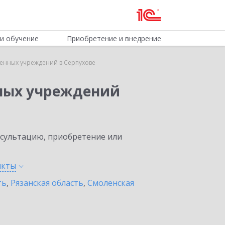
и обучение
Приобретение и внедрение
венных учреждений в Серпухове
нных учреждений
нсультацию, приобретение или
нкты
ть
,
Рязанская область
,
Смоленская