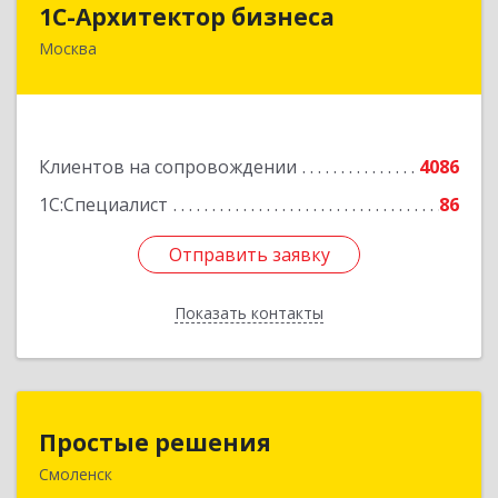
1С-Архитектор бизнеса
Москва
115114, Москва г, Кожевнический 2-й пер, дом
№ 12, строение 2, этаж 2,пом.XII, ком.6
Подробнее
Клиентов на сопровождении
4086
1С:Специалист
86
Отправить заявку
Отправить заявку
Показать контакты
Назад
Простые решения
Простые решения
Смоленск
214015, Смоленская обл, Смоленск г, Большая