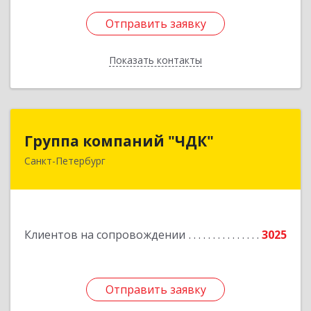
Отправить заявку
Отправить заявку
Показать контакты
Назад
Группа компаний "ЧДК"
Группа компаний "ЧДК"
Санкт-Петербург
191119, Санкт-Петербург г, вн.тер.г.
муниципальный округ Владимирский округ,
Лиговский пр-кт, дом № 123, литера А, пом.5-Н
Подробнее
Клиентов на сопровождении
3025
Отправить заявку
Отправить заявку