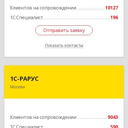
Клиентов на сопровождении
10127
1С:Специалист
196
Отправить заявку
Отправить заявку
Показать контакты
Назад
1С-РАРУС
1С-РАРУС
Москва
127434, Москва г, Дмитровское ш, дом № 9Б
Подробнее
Клиентов на сопровождении
9043
1С:Специалист
590