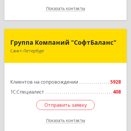
Показать контакты
Назад
Группа Компаний "СофтБаланс"
Группа Компаний "СофтБаланс"
Санкт-Петербург
195112, Санкт-Петербург г, Заневский пр-кт,
дом № 30, корпус 2, литера А
Подробнее
Клиентов на сопровождении
5928
1С:Специалист
408
Отправить заявку
Отправить заявку
Показать контакты
Назад