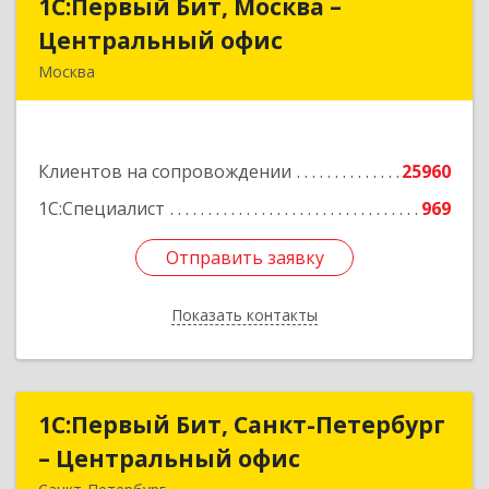
1С:Первый Бит, Москва –
1С:Первый Бит, Москва –
Центральный офис
Центральный офис
Москва
г. Москва, ул. Воронцовская, д. 35Б, корп 2
Подробнее
Клиентов на сопровождении
25960
1С:Специалист
969
Отправить заявку
Отправить заявку
Показать контакты
Назад
1С:Первый Бит, Санкт-Петербург
1С:Первый Бит, Санкт-Петербург
– Центральный офис
– Центральный офис