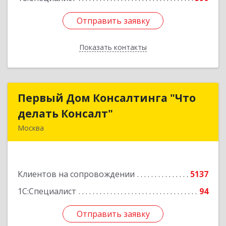
Отправить заявку
Отправить заявку
Показать контакты
Назад
Первый Дом Консалтинга "Что
Первый Дом Консалтинга "Что
делать Консалт"
делать Консалт"
Москва
127083, Москва г, Мишина ул, дом № 56
Подробнее
Клиентов на сопровождении
5137
1С:Специалист
94
Отправить заявку
Отправить заявку