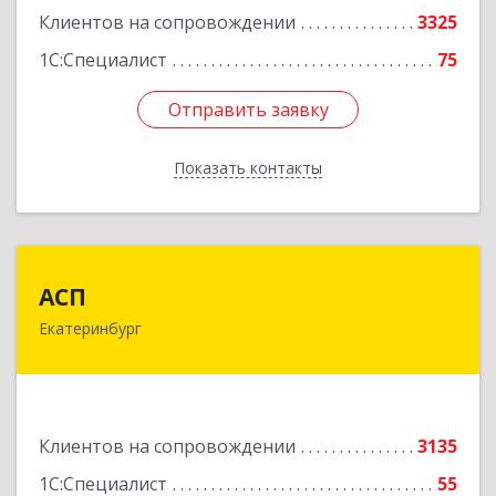
Клиентов на сопровождении
3325
1С:Специалист
75
Отправить заявку
Отправить заявку
Показать контакты
Назад
АСП
АСП
Екатеринбург
620075, Свердловская обл, Екатеринбург г,
Карла Либкнехта ул, строение 22, оф.521
Подробнее
Клиентов на сопровождении
3135
1С:Специалист
55