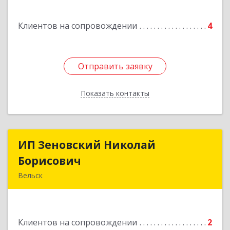
Клиентов на сопровождении
4
Отправить заявку
Отправить заявку
Показать контакты
Назад
ИП Зеновский Николай
ИП Зеновский Николай
Борисович
Борисович
Вельск
165150, Архангельская обл, Вельский р-н,
Лукинская д, Надежды ул, дом № 6
Клиентов на сопровождении
2
Подробнее