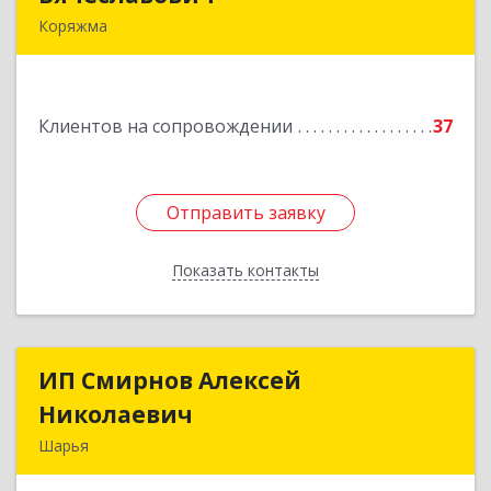
Коряжма
165650, Архангельская обл, Коряжма г,
Набережная им Н.Островского ул, дом № 38
Клиентов на сопровождении
37
Подробнее
Отправить заявку
Отправить заявку
Показать контакты
Назад
ИП Смирнов Алексей
ИП Смирнов Алексей
Николаевич
Николаевич
Шарья
Подробнее