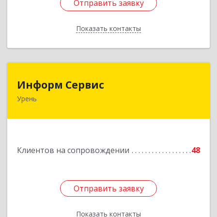
Отправить заявку
Отправить заявку
Показать контакты
Назад
Информ Сервис
Информ Сервис
Урень
606800, Нижегородская обл, Уренский р-н,
Урень г, Ленина ул, дом № 95 А
Подробнее
Клиентов на сопровождении
48
Отправить заявку
Отправить заявку
Показать контакты
Назад