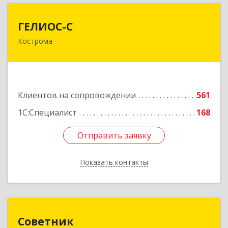
ГЕЛИОС-С
ГЕЛИОС-С
Кострома
156026, Костромская обл, г.о. город Кострома,
Кострома г, Советская ул, дом № 136а
Подробнее
Клиентов на сопровождении
561
1С:Специалист
168
Отправить заявку
Отправить заявку
Показать контакты
Назад
Советник
Советник