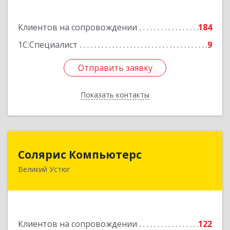
Подробнее
Клиентов на сопровождении
184
1С:Специалист
9
Отправить заявку
Отправить заявку
Показать контакты
Назад
Солярис Компьютерс
Солярис Компьютерс
Великий Устюг
162390, Вологодская обл, Великий Устюг г,
Виноградова ул, дом № 87
Подробнее
Клиентов на сопровождении
122