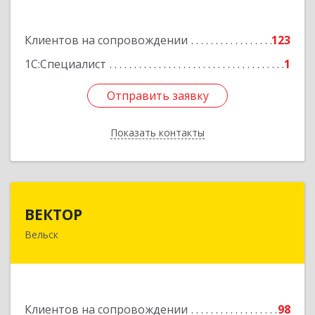
Подробнее
Клиентов на сопровождении
123
1С:Специалист
1
Отправить заявку
Отправить заявку
Показать контакты
Назад
ВЕКТОР
ВЕКТОР
Вельск
165150, Архангельская обл, Вельский р-н,
Вельск г, Конева ул, дом № 16А, строение 2
Подробнее
Клиентов на сопровождении
98