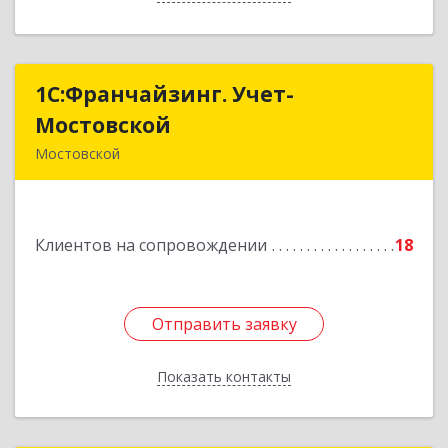
1С:Франчайзинг. Учет-
1С:Франчайзинг. Учет-
Мостовской
Мостовской
Мостовской
352570, Краснодарский край, Мостовский р-н,
Мостовской пгт, Производственная ул, дом №
58, корпус 1
Клиентов на сопровождении
18
Подробнее
Отправить заявку
Отправить заявку
Показать контакты
Назад