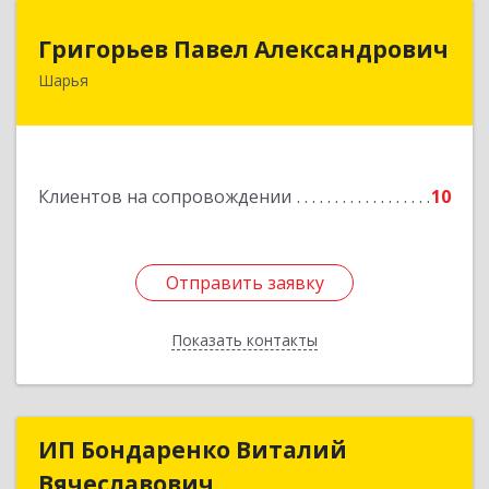
Григорьев Павел Александрович
Григорьев Павел Александрович
Шарья
157505, Костромская область, город Шарья,
улица Краснухина, дом 6.
Подробнее
Клиентов на сопровождении
10
Отправить заявку
Отправить заявку
Показать контакты
Назад
ИП Бондаренко Виталий
ИП Бондаренко Виталий
Вячеславович
Вячеславович