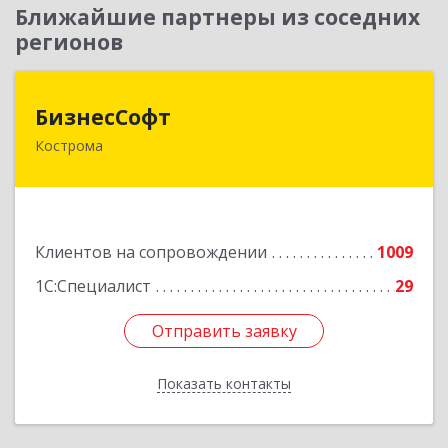
Ближайшие партнеры из соседних
регионов
БизнесСофт
БизнесСофт
Кострома
156016, Костромская обл, Кострома г,
Профсоюзная ул, дом № 14а, пом.1, каб. 3
Подробнее
Клиентов на сопровождении
1009
1С:Специалист
29
Отправить заявку
Отправить заявку
Показать контакты
Назад