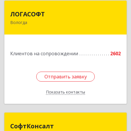
ЛОГАСОФТ
ЛОГАСОФТ
Вологда
160002, Вологодская обл, Вологда г, Гагарина
ул, дом № 26, пом.3
Подробнее
Клиентов на сопровождении
2602
Отправить заявку
Отправить заявку
Показать контакты
Назад
СофтКонсалт
СофтКонсалт