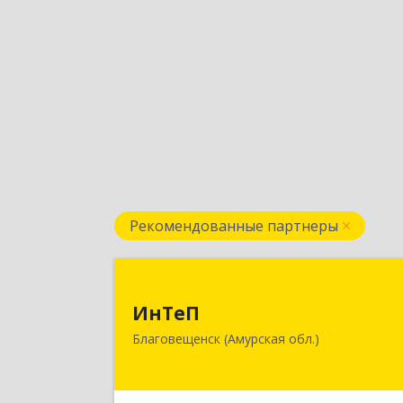
Рекомендованные партнеры
ИнТе
ИнТеП
675000, Амурская обл, Благовещенс
Благовещенск (Амурская обл.)
г, Горького ул, дом № 172/
Подробне