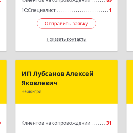
2
Клиентов на сопровождении
89
Подробнее
1С:Специалист
1
Отправить заявку
Отправить заявку
Показать контакты
Назад
и
ИП Лубсанов Алексей
ИП Лубсанов Алексей
Яковлевич
Яковлевич
,
2
Нерюнгри
675002, Амурская область, г.
Благовещенск, ул. Краснофлотская
е
,77/1, кв.38
Подробнее
0
Клиентов на сопровождении
31