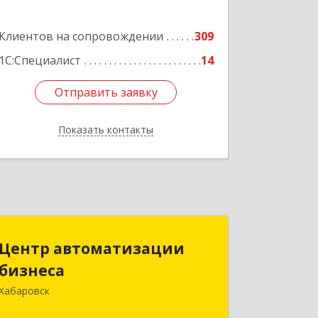
Клиентов на сопровождении
309
1С:Специалист
14
Отправить заявку
Отправить заявку
Показать контакты
Назад
Центр автоматизации
Центр автоматизации
бизнеса
бизнеса
Хабаровск
680030, Хабаровский край, Хабаровск
г, Ленина ул, дом № 4, оф.802