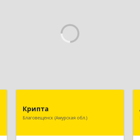
П
Крипта
Крипта
к
675000, Амурская обл, Благовещенск
Благовещенск (Амурская обл.)
1
г, Амурская ул, дом № 236, оф.7-8
е
Подробнее