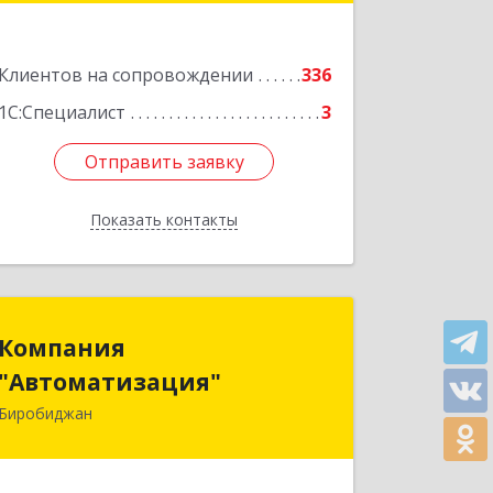
Подробнее
Клиентов на сопровождении
336
1С:Специалист
3
Отправить заявку
Отправить заявку
Показать контакты
Назад
Компания
Компания
"Автоматизация"
"Автоматизация"
Биробиджан
679016, Еврейская Аобл, Биробиджан
г, Советская ул, дом № 59, кв.3