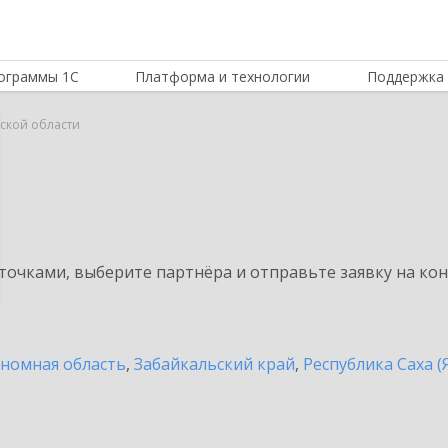
ограммы 1С
Платформа и технологии
Поддержка 
рской области
очками, выберите партнёра и отправьте заявку на ко
ономная область
,
Забайкальский край
,
Республика Саха (