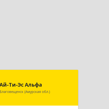
Ай-Ти-Эс Альфа
Ай-Ти-Эс Альфа
675000, Амурская обл, Благовещенск
Благовещенск (Амурская обл.)
г, Зейская ул, дом № 134, оф.515
Подробнее