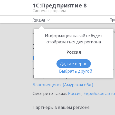
1С:Предприятие 8
Система программ
Россия
Пр
Главная
Сервисы ИТС
Bidzaar
Bidzaar в Аму
Информация на сайте будет
отображаться для региона
Заказать Bidzaar
Россия
в Амурской области
Да, все верно
Ознакомьтесь с информационными карт
Выбрать другой
внедрение продукта.
Благовещенск (Амурская обл.)
Смотрите также:
Россия
,
Еврейская авт
Партнеры в вашем регионе: