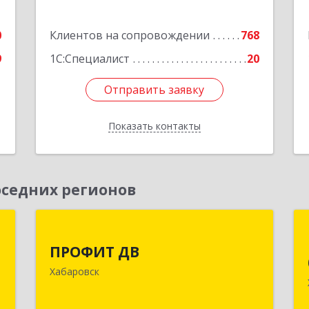
0
Клиентов на сопровождении
768
9
1С:Специалист
20
Отправить заявку
Отправить заявку
Показать контакты
Назад
седних регионов
р
ПРОФИТ ДВ
ПРОФИТ ДВ
к
680000, Хабаровский край, Хабаровск
Хабаровск
,
г, Муравьева-Амурского ул, дом № 25,
9
пом.I