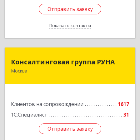
Отправить заявку
Отправить заявку
Показать контакты
Назад
Консалтинговая группа РУНА
Консалтинговая группа РУНА
Москва
117218, Москва г, Кржижановского ул, дом №
29, корпус 1
Подробнее
Клиентов на сопровождении
1617
1С:Специалист
31
Отправить заявку
Отправить заявку