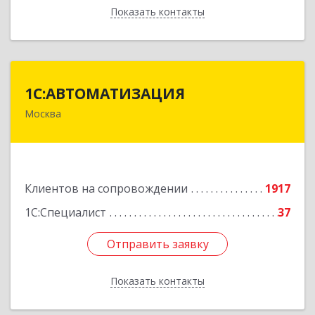
Показать контакты
Назад
1С:АВТОМАТИЗАЦИЯ
1С:АВТОМАТИЗАЦИЯ
Москва
111024, Москва г, Энтузиастов 1-я ул, дом №
12А
Подробнее
Клиентов на сопровождении
1917
1С:Специалист
37
Отправить заявку
Отправить заявку
Показать контакты
Назад