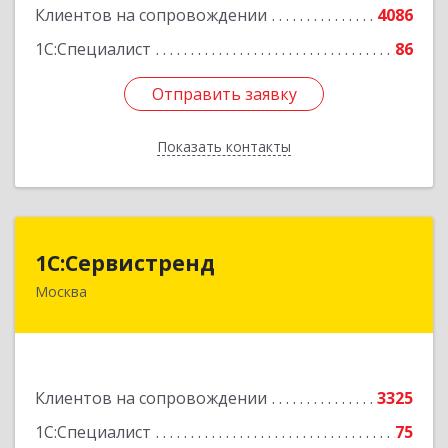
Клиентов на сопровождении
4086
1С:Специалист
86
Отправить заявку
Отправить заявку
Показать контакты
Назад
1С:Сервистренд
1С:Сервистренд
Москва
107023, Москва г, Семёновский пер, дом № 15,
этаж 6, пом.I, ком.4
Подробнее
Клиентов на сопровождении
3325
1С:Специалист
75