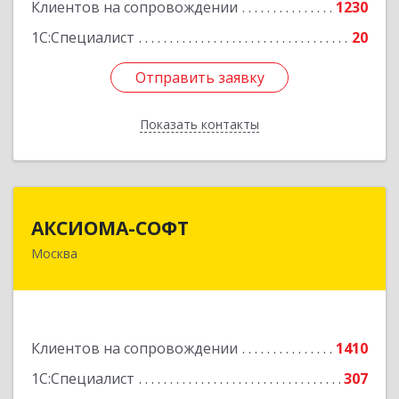
Клиентов на сопровождении
1230
1С:Специалист
20
Отправить заявку
Отправить заявку
Показать контакты
Назад
АКСИОМА-СОФТ
АКСИОМА-СОФТ
Москва
105066, Москва г, вн.тер.г. муниципальный
округ Басманный, Нижняя Красносельская ул,
дом № 35, строение 64, пом.12/7
Подробнее
Клиентов на сопровождении
1410
1С:Специалист
307