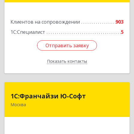
Подробнее
Клиентов на сопровождении
903
1С:Специалист
5
Отправить заявку
Отправить заявку
Показать контакты
Назад
1С:Франчайзи Ю-Софт
1С:Франчайзи Ю-Софт
Москва
117149, Москва г, вн.тер.г. муниципальный
округ Зюзино, Азовская ул, дом № 6, корпус 3
Подробнее