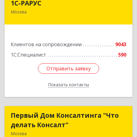
1С-РАРУС
Москва
127434, Москва г, Дмитровское ш, дом № 9Б
Подробнее
Клиентов на сопровождении
9043
1С:Специалист
590
Отправить заявку
Отправить заявку
Показать контакты
Назад
Первый Дом Консалтинга "Что
Первый Дом Консалтинга "Что
делать Консалт"
делать Консалт"
Москва