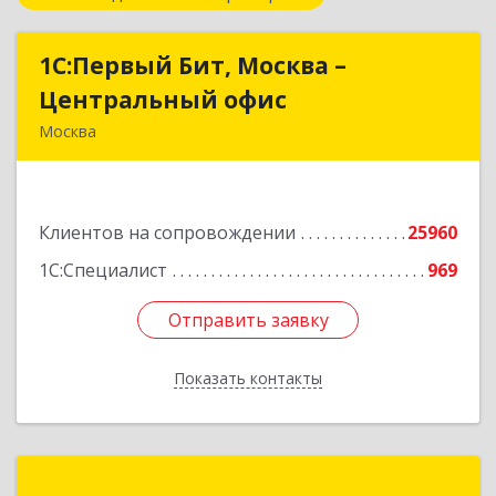
1С:Первый Бит, Москва –
1С:Первый Бит, Москва –
Центральный офис
Центральный офис
Москва
г. Москва, ул. Воронцовская, д. 35Б, корп 2
Подробнее
Клиентов на сопровождении
25960
1С:Специалист
969
Отправить заявку
Отправить заявку
Показать контакты
Назад
1С-РАРУС