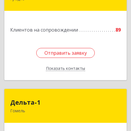
оф.502
Подробнее
Клиентов на сопровождении
89
Отправить заявку
Отправить заявку
Показать контакты
Назад
Дельта-1
Дельта-1
Гомель
246031, г. Гомель, ул. Рощинская, 2, 1 этаж
Подробнее