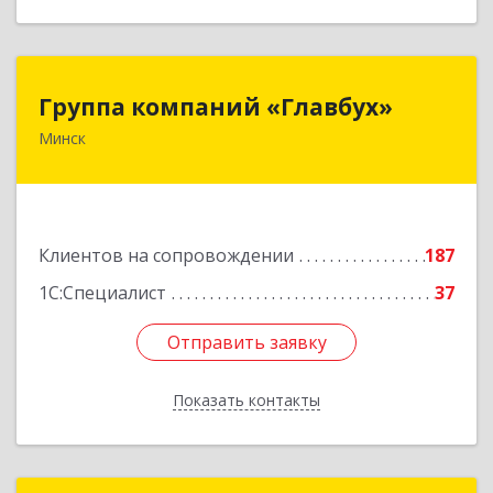
Группа компаний «Главбух»
Группа компаний «Главбух»
Минск
220073, г.Минск, ул.Скрыганова, д.6
Подробнее
Клиентов на сопровождении
187
1С:Специалист
37
Отправить заявку
Отправить заявку
Показать контакты
Назад