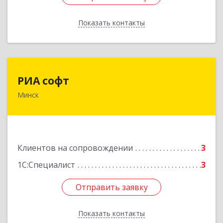
Показать контакты
Назад
РИА софт
РИА софт
Минск
220040, г.Минск, ул.М.Богдановича, д.155, офис
1112
Подробнее
Клиентов на сопровождении
3
1С:Специалист
3
Отправить заявку
Отправить заявку
Показать контакты
Назад