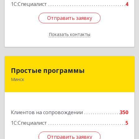
1С:Специалист
4
Отправить заявку
Отправить заявку
Показать контакты
Назад
Простые программы
Простые программы
Минск
220116, пр-т Дзержинского, д. 104, пом.54а,
каб.54-5, г. Минск, Республика Беларусь
Подробнее
Клиентов на сопровождении
350
1С:Специалист
5
Отправить заявку
Отправить заявку