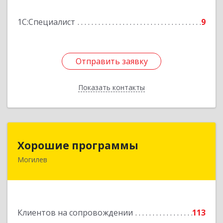
Подробнее
1С:Специалист
9
Отправить заявку
Отправить заявку
Показать контакты
Назад
Хорошие программы
Хорошие программы
Могилев
Республика Беларусь, 212030, г. Могилев, ул.
Дзержинского, дом № 19, оф.84
Подробнее
Клиентов на сопровождении
113