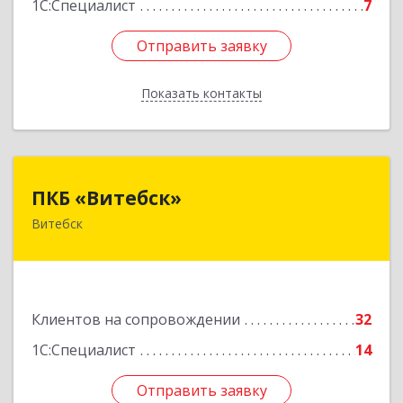
1С:Специалист
7
Отправить заявку
Отправить заявку
Показать контакты
Назад
ПКБ «Витебск»
ПКБ «Витебск»
Витебск
Республика Беларусь, 210026, г. Витебск, ул.
Замковая, д. 4-3, каб. 304
Подробнее
Клиентов на сопровождении
32
1С:Специалист
14
Отправить заявку
Отправить заявку