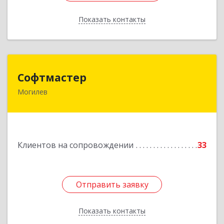
Показать контакты
Назад
Софтмастер
Софтмастер
Могилев
212017, Республика Беларусь, г.Могилев, ул.
Народного Ополчения, 16а-40
Подробнее
Клиентов на сопровождении
33
Отправить заявку
Отправить заявку
Показать контакты
Назад