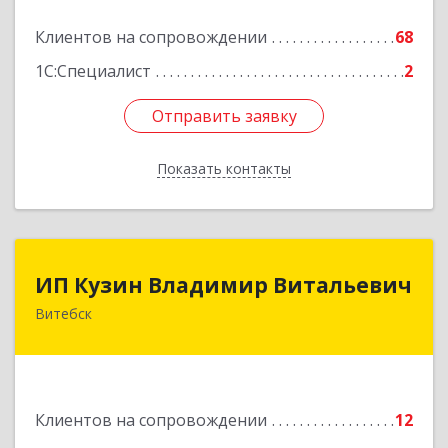
Клиентов на сопровождении
68
1С:Специалист
2
Отправить заявку
Отправить заявку
Показать контакты
Назад
ИП Кузин Владимир Витальевич
ИП Кузин Владимир Витальевич
Витебск
Беларусь, 210001, г.Витебск, ул. Ильинского,
д.31, кв.77
Подробнее
Клиентов на сопровождении
12