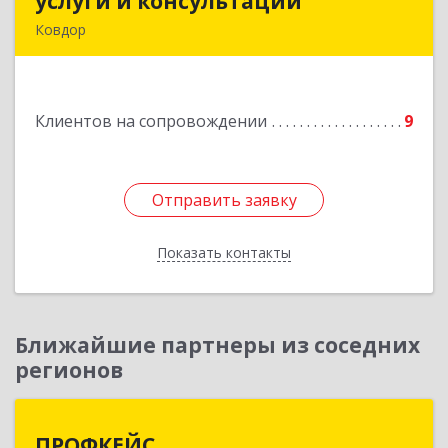
услуги и консультации
услуги и консультации
Ковдор
Подробнее
Клиентов на сопровождении
9
Отправить заявку
Отправить заявку
Показать контакты
Назад
Ближайшие партнеры из соседних
регионов
ПРОФКЕЙС
ПРОФКЕЙС