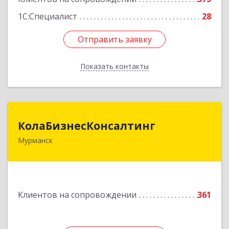
1С:Специалист
28
Отправить заявку
Отправить заявку
Показать контакты
Назад
КолаБизнесКонсалтинг
КолаБизнесКонсалтинг
Мурманск
183074, Мурманская обл, Мурманск г,
Полярный Круг ул, дом № 3
Подробнее
Клиентов на сопровождении
361