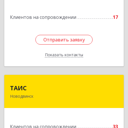
Подробнее
Клиентов на сопровождении
17
Отправить заявку
Отправить заявку
Показать контакты
Назад
ТАИС
ТАИС
Новодвинск
164902, Архангельская обл, Новодвинск г,
Димитрова ул, дом № 4а
Подробнее
Клиентов на сопровождении
33