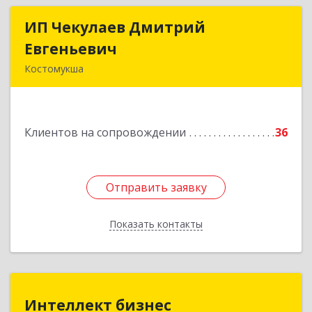
ИП Чекулаев Дмитрий
ИП Чекулаев Дмитрий
Евгеньевич
Евгеньевич
Костомукша
Подробнее
Клиентов на сопровождении
36
Отправить заявку
Отправить заявку
Показать контакты
Назад
Интеллект бизнес
Интеллект бизнес