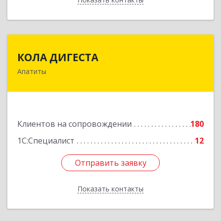
КОЛА ДИГЕСТА
КОЛА ДИГЕСТА
Апатиты
184209, Мурманская обл, Апатиты г,
Космонавтов ул, дом № 17
Подробнее
Клиентов на сопровождении
180
1С:Специалист
12
Отправить заявку
Отправить заявку
Показать контакты
Назад