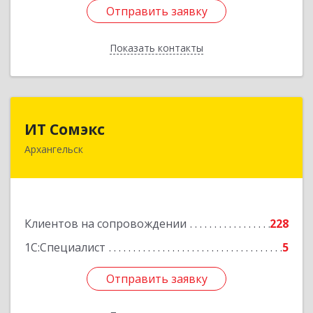
Отправить заявку
Отправить заявку
Показать контакты
Назад
ИТ Сомэкс
ИТ Сомэкс
Архангельск
163001, Архангельская обл, Архангельск г,
Советских Космонавтов пр-кт, дом № 176,
оф.13
Подробнее
Клиентов на сопровождении
228
1С:Специалист
5
Отправить заявку
Отправить заявку