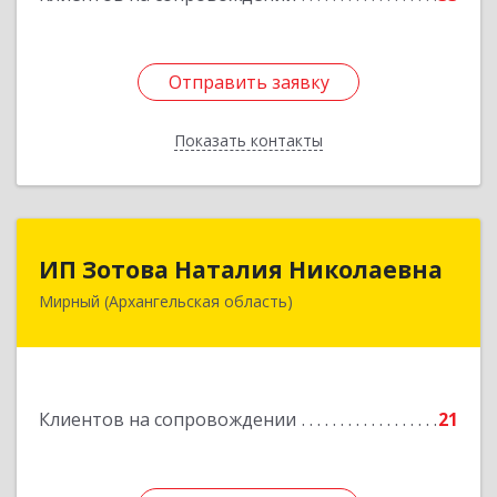
Отправить заявку
Отправить заявку
Показать контакты
Назад
ИП Зотова Наталия Николаевна
ИП Зотова Наталия Николаевна
Мирный (Архангельская область)
164170, г.Мирный, Архангельской обл.,
ул.Советская, д.8, кв.80
Подробнее
Клиентов на сопровождении
21