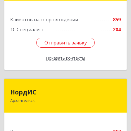
№ 54, пом.27
Подробнее
Клиентов на сопровождении
859
1С:Специалист
204
Отправить заявку
Отправить заявку
Показать контакты
Назад
НордИС
НордИС
Архангельск
163071, Архангельская обл, Архангельск г,
Гайдара ул, дом № 55, оф.18
Подробнее