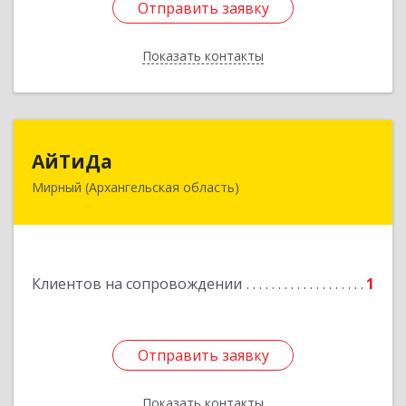
Отправить заявку
Отправить заявку
Показать контакты
Назад
АйТиДа
АйТиДа
Мирный (Архангельская область)
164170, Архангельская обл, Мирный г,
Космонавтов ул, дом № 12, оф.55
Подробнее
Клиентов на сопровождении
1
Отправить заявку
Отправить заявку
Показать контакты
Назад