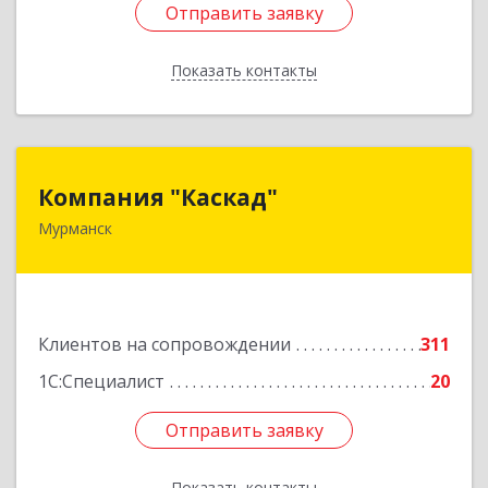
Отправить заявку
Отправить заявку
Показать контакты
Назад
Компания "Каскад"
Компания "Каскад"
Мурманск
183038, Мурманская обл, Мурманск г, Бабикова
проезд, дом № 12, кв.59
Подробнее
Клиентов на сопровождении
311
1С:Специалист
20
Отправить заявку
Отправить заявку
Показать контакты
Назад