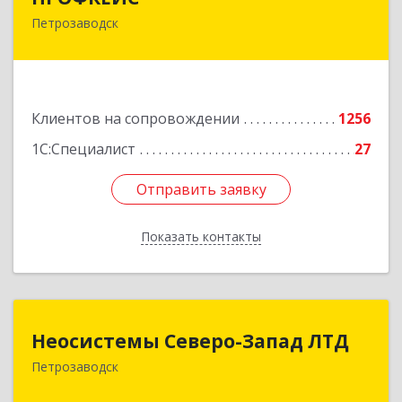
Петрозаводск
185035, Карелия Респ, Петрозаводск г, Красная
ул, дом № 10
Подробнее
Клиентов на сопровождении
1256
1С:Специалист
27
Отправить заявку
Отправить заявку
Показать контакты
Назад
Неосистемы Северо-Запад ЛТД
Неосистемы Северо-Запад ЛТД
Петрозаводск
185001, Карелия Респ, Петрозаводск г,
Первомайский (Первомайский р-н) пр-кт, дом