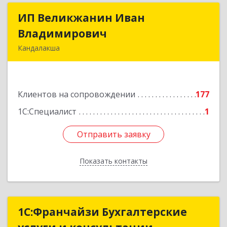
ИП Великжанин Иван
ИП Великжанин Иван
Владимирович
Владимирович
Кандалакша
184046, Мурманская обл, Кандалакша г,
Наймушина ул, дом № 16, кв.37
Клиентов на сопровождении
177
Подробнее
1С:Специалист
1
Отправить заявку
Отправить заявку
Показать контакты
Назад
1С:Франчайзи Бухгалтерские
1С:Франчайзи Бухгалтерские