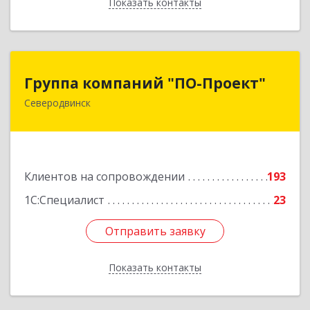
Показать контакты
Назад
Группа компаний "ПО-Проект"
Группа компаний "ПО-Проект"
Северодвинск
164500, Архангельская обл, Северодвинск г,
Бойчука ул, дом № 3, оф.401
Подробнее
Клиентов на сопровождении
193
1С:Специалист
23
Отправить заявку
Отправить заявку
Показать контакты
Назад