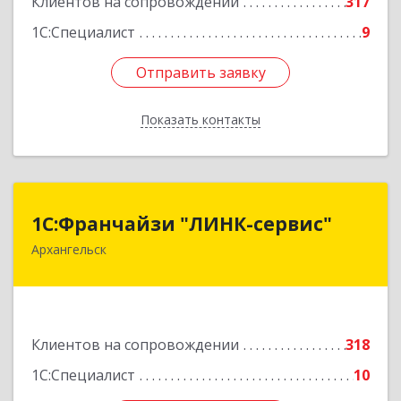
Клиентов на сопровождении
317
1С:Специалист
9
Отправить заявку
Отправить заявку
Показать контакты
Назад
1С:Франчайзи "ЛИНК-сервис"
1С:Франчайзи "ЛИНК-сервис"
Архангельск
163000, Архангельская обл, Архангельск г,
Ленина пл., дом № 4, оф.1810 (18 этаж)
Подробнее
Клиентов на сопровождении
318
1С:Специалист
10