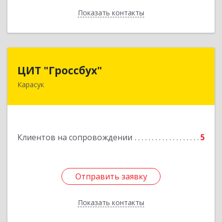
Показать контакты
Назад
ЦИТ "Гроссбух"
ЦИТ "Гроссбух"
Карасук
632861, Новосибирская обл, Карасукский р-н,
Карасук г, Сорокина ул, дом № 9, оф.3
Подробнее
Клиентов на сопровождении
5
Отправить заявку
Отправить заявку
Показать контакты
Назад