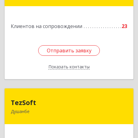
ул. Нисор Мухаммад 5/5
Подробнее
Клиентов на сопровождении
23
Отправить заявку
Отправить заявку
Показать контакты
Назад
TezSoft
TezSoft
Душанбе
Таджикистан, г. Душанбе, ул. Дружбы народов,
47
Подробнее