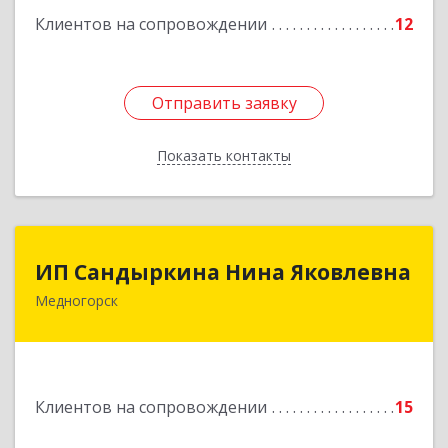
Клиентов на сопровождении
12
Отправить заявку
Отправить заявку
Показать контакты
Назад
ИП Сандыркина Нина Яковлевна
ИП Сандыркина Нина Яковлевна
Медногорск
462270, Оренбургская обл, Медногорск г,
Металлургов ул, дом № 19, кв.22
Подробнее
Клиентов на сопровождении
15