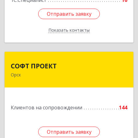
1С:Специалист
16
Отправить заявку
Отправить заявку
Показать контакты
Назад
СОФТ ПРОЕКТ
СОФТ ПРОЕКТ
Орск
462430, Оренбургская обл, Орск г,
Добровольского ул, дом № 23, кв.11
Подробнее
Клиентов на сопровождении
144
Отправить заявку
Отправить заявку