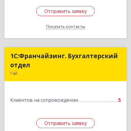
Отправить заявку
Отправить заявку
Показать контакты
Назад
1С:Франчайзинг. Бухгалтерский
1С:Франчайзинг. Бухгалтерский
отдел
отдел
Гай
462635, Оренбургская обл, Гай г, Победы пр-кт,
дом № 1, кв.12
Клиентов на сопровождении
5
Подробнее
Отправить заявку
Отправить заявку