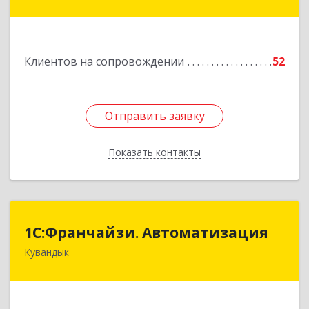
Комсомольская ул, дом № 80
Подробнее
Клиентов на сопровождении
52
Отправить заявку
Отправить заявку
Показать контакты
Назад
1С:Франчайзи. Автоматизация
1С:Франчайзи. Автоматизация
Кувандык
462220, Оренбургская обл, Кувандыкский р-н,
Кувандык г, Советская ул, дом № 10
Подробнее