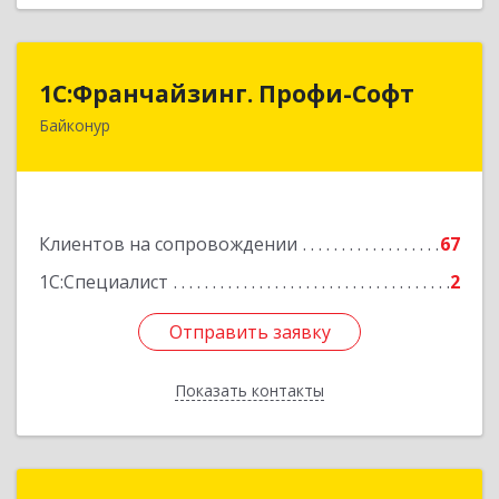
1С:Франчайзинг. Профи-Софт
1С:Франчайзинг. Профи-Софт
Байконур
468320, Байконур г, Ленина ул, дом № 10,
кв.1+2+3
Подробнее
Клиентов на сопровождении
67
1С:Специалист
2
Отправить заявку
Отправить заявку
Показать контакты
Назад