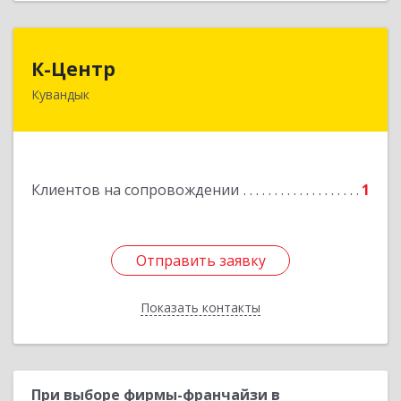
К-Центр
К-Центр
Кувандык
462243, Оренбургская обл, Кувандыкский р-н,
Кувандык г, Ленина ул, дом № 20
Подробнее
Клиентов на сопровождении
1
Отправить заявку
Отправить заявку
Показать контакты
Назад
При выборе фирмы-франчайзи в