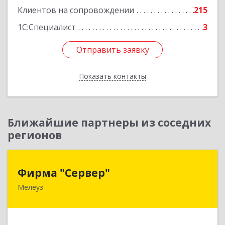
Клиентов на сопровождении
215
1С:Специалист
3
Отправить заявку
Отправить заявку
Показать контакты
Назад
Ближайшие партнеры из соседних
регионов
Фирма "Сервер"
Фирма "Сервер"
Мелеуз
453852, Башкортостан Респ, Мелеузовский р-н,
Мелеуз г, 32-й мкр, дом № 36