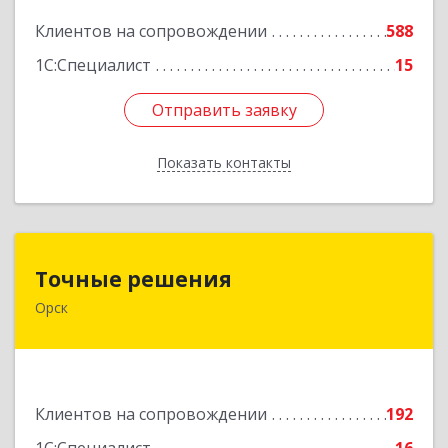
Подробнее
Клиентов на сопровождении
588
1С:Специалист
15
Отправить заявку
Отправить заявку
Показать контакты
Назад
Точные решения
Точные решения
Орск
462403, Оренбургская обл, Орск г,
Краматорская ул, дом № 2Б, пом.3, этаж 1, офис
2
Подробнее
Клиентов на сопровождении
192