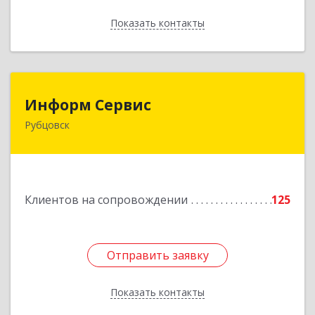
Показать контакты
Назад
Информ Сервис
Информ Сервис
Рубцовск
658204, Алтайский край, Рубцовск г, Алтайская
ул, дом № 7
Подробнее
Клиентов на сопровождении
125
Отправить заявку
Отправить заявку
Показать контакты
Назад