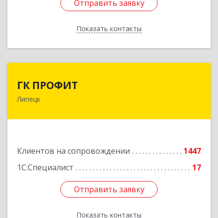
Отправить заявку
Отправить заявку
Показать контакты
Назад
ГК ПРОФИТ
ГК ПРОФИТ
Липецк
398001, Липецкая обл, Липецк г, Советская ул,
дом № 66Б, пом.8
Подробнее
Клиентов на сопровождении
1447
1С:Специалист
17
Отправить заявку
Отправить заявку
Показать контакты
Назад