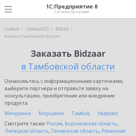
1С:Предприятие 8
Система программ
Главная
Сервисы ИТС
Bidzaar
Bidzaar в Тамбовской области
Заказать Bidzaar
в Тамбовской области
Ознакомьтесь с информационными карточками,
выберите партнёра и отправьте заявку на
консультацию, приобретение или внедрение
продукта.
Мичуринск
Моршанск
Тамбов
Уварово
Смотрите также:
Россия
,
Воронежская область
,
Липецкая область
,
Пензенская область
,
Рязанская