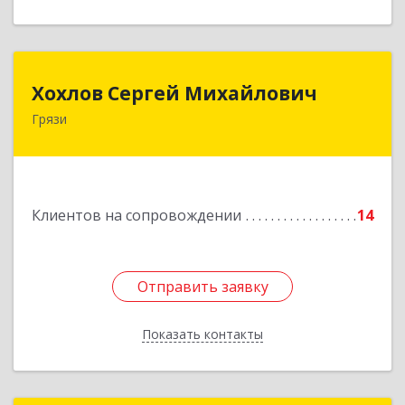
Хохлов Сергей Михайлович
Хохлов Сергей Михайлович
Грязи
399059, Россия, Липецкая обл., г.Грязи,
ул.Рублева, д.31
Подробнее
Клиентов на сопровождении
14
Отправить заявку
Отправить заявку
Показать контакты
Назад