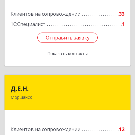
Подробнее
Клиентов на сопровождении
33
1С:Специалист
1
Отправить заявку
Отправить заявку
Показать контакты
Назад
Д.Е.Н.
Д.Е.Н.
Моршанск
393950, Тамбовская обл, Моршанск г,
Дзержинского ул, дом № 4б, кв.157
Подробнее
Клиентов на сопровождении
12