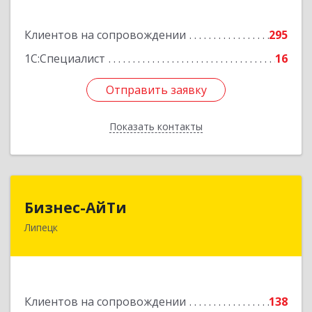
Подробнее
Клиентов на сопровождении
295
1С:Специалист
16
Отправить заявку
Отправить заявку
Показать контакты
Назад
Бизнес-АйТи
Бизнес-АйТи
Липецк
398008, Липецкая обл, Липецк г, 50 лет НЛМК
ул, дом № 11, пом.18
Подробнее
Клиентов на сопровождении
138