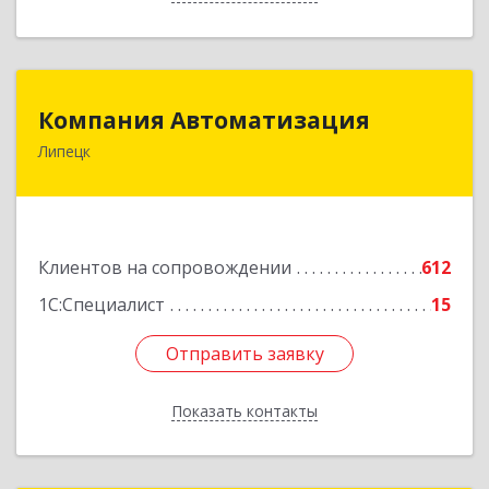
Компания Автоматизация
Компания Автоматизация
Липецк
398001, Липецкая обл, Липецк г, Победы пл,
дом № 8
Подробнее
Клиентов на сопровождении
612
1С:Специалист
15
Отправить заявку
Отправить заявку
Показать контакты
Назад