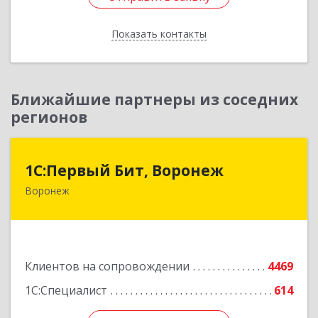
Показать контакты
Назад
Ближайшие партнеры из соседних
регионов
1С:Первый Бит, Воронеж
1С:Первый Бит, Воронеж
Воронеж
394006, Воронежская обл, Воронеж г, 20-летия
Октября ул, дом № 119, оф.711
Подробнее
Клиентов на сопровождении
4469
1С:Специалист
614