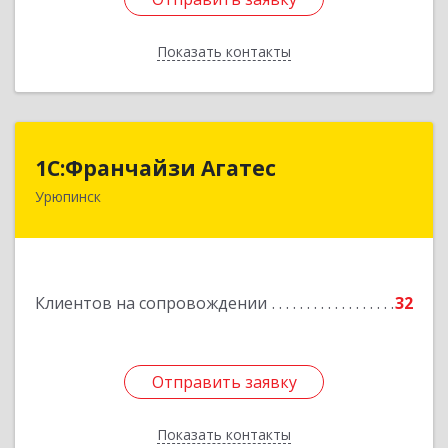
Показать контакты
Назад
1С:Франчайзи Агатес
1С:Франчайзи Агатес
Урюпинск
403113, Волгоградская обл, Урюпинск г, Ленина
пр-кт, дом № 90а
Подробнее
Клиентов на сопровождении
32
Отправить заявку
Отправить заявку
Показать контакты
Назад