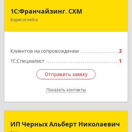
1С:Франчайзинг. СХМ
1С:Франчайзинг. СХМ
Борисоглебск
397165, Воронежская обл, Борисоглебский р-н,
Борисоглебск г, Матросовская ул, дом № 127
Подробнее
Клиентов на сопровождении
2
1С:Специалист
1
Отправить заявку
Отправить заявку
Показать контакты
Назад
ИП Черных Альберт Николаевич
ИП Черных Альберт Николаевич