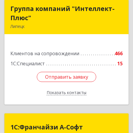
Группа компаний "Интеллект-
Группа компаний "Интеллект-
Плюс"
Плюс"
Липецк
398024, Липецкая обл, Липецк г, Победы пл,
дом № 8, 306
Клиентов на сопровождении
466
Подробнее
1С:Специалист
15
Отправить заявку
Отправить заявку
Показать контакты
Назад
1С:Франчайзи А-Софт
1С:Франчайзи А-Софт