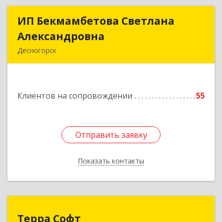
ИП Бекмамбетова Светлана
ИП Бекмамбетова Светлана
Александровна
Александровна
Десногорск
216400, Смоленская обл, Десногорск г, 4-й мкр,
дом № 7, кв.11
Клиентов на сопровождении
55
Подробнее
Отправить заявку
Отправить заявку
Показать контакты
Назад
Терра Софт
Терра Софт