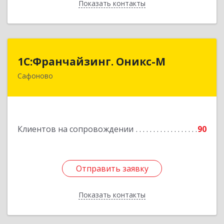
Показать контакты
Назад
1С:Франчайзинг. Оникс-М
1С:Франчайзинг. Оникс-М
Сафоново
215500, Смоленская обл, Сафоновский р-н,
Сафоново г, Революционная ул, дом № 9а
Подробнее
Клиентов на сопровождении
90
Отправить заявку
Отправить заявку
Показать контакты
Назад