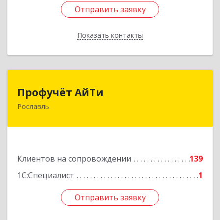
Отправить заявку
Отправить заявку
Показать контакты
Назад
Профучёт АйТи
Профучёт АйТи
Рославль
216500, Смоленская обл, Рославльский р-н,
Рославль г, Урицкого ул, дом № 13, кв.4
Подробнее
Клиентов на сопровождении
139
1С:Специалист
1
Отправить заявку
Отправить заявку