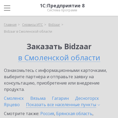
1С:Предприятие 8
Система программ
Главная
Сервисы ИТС
Bidzaar
Bidzaar в Смоленской области
Заказать Bidzaar
в Смоленской области
Ознакомьтесь с информационными карточками,
выберите партнёра и отправьте заявку на
консультацию, приобретение или внедрение
продукта.
Смоленск
Вязьма
Гагарин
Десногорск
Ярцево
Показать все населенные
пункты
Смотрите также:
Россия
,
Брянская область
,