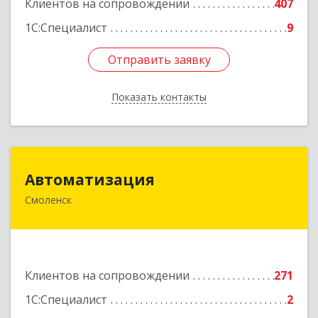
Клиентов на сопровождении
407
1С:Специалист
9
Отправить заявку
Отправить заявку
Показать контакты
Назад
Автоматизация
Автоматизация
Смоленск
214019, Смоленская обл, Смоленск г, Марии
Октябрьской ул, дом № 16, оф.107
Подробнее
Клиентов на сопровождении
271
1С:Специалист
2