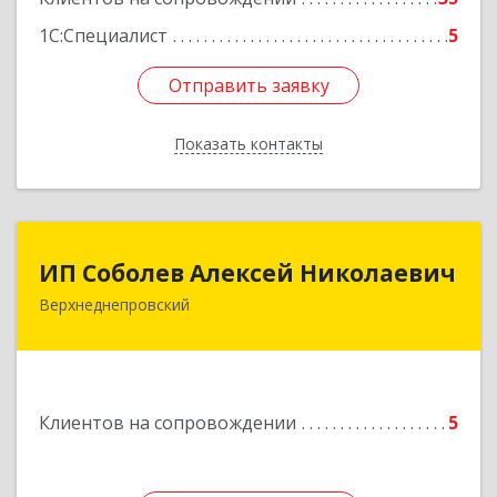
1С:Специалист
5
Отправить заявку
Отправить заявку
Показать контакты
Назад
ИП Соболев Алексей Николаевич
ИП Соболев Алексей Николаевич
Верхнеднепровский
Подробнее
Клиентов на сопровождении
5