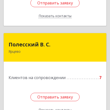
Отправить заявку
Отправить заявку
Показать контакты
Назад
Полесский В. С.
Полесский В. С.
Ярцево
215800,Смоленская обл. г. Ярцево,
ул.Краснофлотская д.30
Подробнее
Клиентов на сопровождении
7
Отправить заявку
Отправить заявку
Показать контакты
Назад