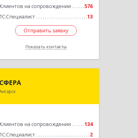
Подробнее
Клиентов на сопровождении
576
1С:Специалист
13
Отправить заявку
Отправить заявку
Показать контакты
Назад
СФЕРА
СФЕРА
Ангарск
665816, Иркутская обл, Ангарск г, 177-
й кв-л, дом № 6, оф.159
Подробнее
Клиентов на сопровождении
134
1С:Специалист
2