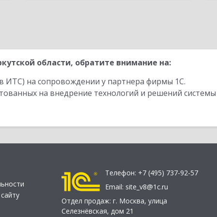
кутской области, обратите внимание на:
в ИТС) на сопровождении у партнера фирмы 1С.
стованных на внедрение технологий и решений системы
Телефон:
+7 (495) 737-92-57
льности
Email:
site_v8@1c.ru
 сайту
Отдел продаж:
г. Москва
,
улица
Селезнёвская, дом 21