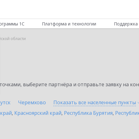
ограммы 1С
Платформа и технологии
Поддержка 
утской области
очками, выберите партнёра и отправьте заявку на ко
утск
Черемхово
Показать все населенные
пункты
 край
,
Красноярский край
,
Республика Бурятия
,
Республик