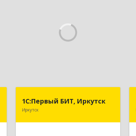
"
1С:Первый БИТ, Иркутск
1С:Первый БИТ, Иркутск
Иркутск
,
664007, Иркутская обл, Иркутск г,
1
Декабрьских Событий ул, дом № 125,
оф.500
е