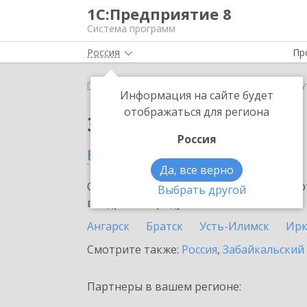
1С:Предприятие 8
Система программ
Россия
Пр
Главная
Сервисы ИТС
Bidzaar
Bidzaar в Ирк
Информация на сайте будет
отображаться для региона
Заказать Bidzaar
Россия
в Иркутской области
Да, все верно
Ознакомьтесь с информационными карт
Выбрать другой
внедрение продукта.
Ангарск
Братск
Усть-Илимск
Ирк
Смотрите также:
Россия
,
Забайкальский
Партнеры в вашем регионе: