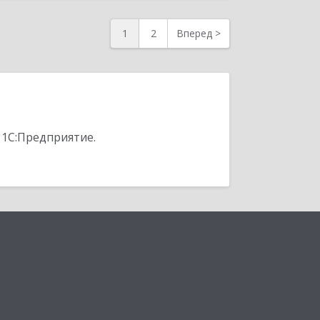
1
2
Вперед
>
 1С:Предприятие.