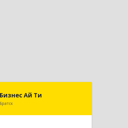
Бизнес Ай Ти
Бизнес Ай Ти
Братск
665717, Иркутская обл, Братск г,
Центральный жилрайон, Мира ул,
дом № 27B, оф.14