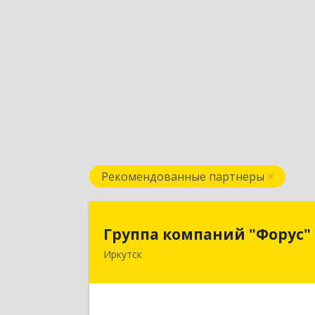
Рекомендованные партнеры
Группа компаний "Форус
Группа компаний "Форус"
Иркутск
664007, Иркутская обл, Иркутск г
Ямская ул, дом № 1, корпус 1, оф.
Подробне