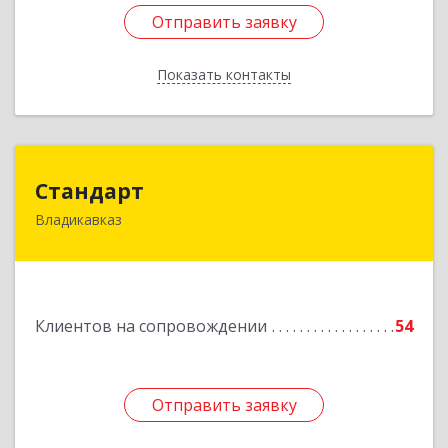
Отправить заявку
Отправить заявку
Показать контакты
Назад
Стандарт
Стандарт
Владикавказ
362025, Северная Осетия - Алания Респ,
Владикавказ г, Бородинская ул, дом № 25А,
этаж 2, оф. 25
Подробнее
Клиентов на сопровождении
54
Отправить заявку
Отправить заявку