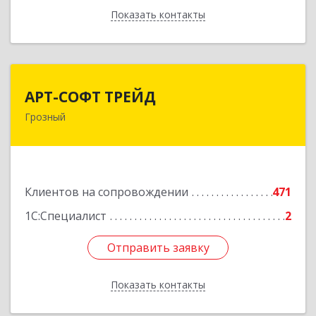
Показать контакты
Назад
АРТ-СОФТ ТРЕЙД
АРТ-СОФТ ТРЕЙД
Грозный
364013, Чеченская Респ, Грозный г, Полярников
ул, дом № 36А
Подробнее
Клиентов на сопровождении
471
1С:Специалист
2
Отправить заявку
Отправить заявку
Показать контакты
Назад