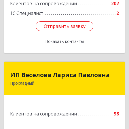
Клиентов на сопровождении
202
1С:Специалист
2
Отправить заявку
Отправить заявку
Показать контакты
Назад
ИП Веселова Лариса Павловна
ИП Веселова Лариса Павловна
Прохладный
361045, Кабардино-Балкарская Респ,
Прохладный г, Добровольская ул, дом № 31
Подробнее
Клиентов на сопровождении
98