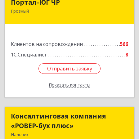
Портал-ЮГ ЧР
Грозный
364906, Чеченская Респ, Грозный г, Путина пр-
кт, дом № 30
Подробнее
Клиентов на сопровождении
566
1С:Специалист
8
Отправить заявку
Отправить заявку
Показать контакты
Назад
Консалтинговая компания
Консалтинговая компания
«РОВЕР-бух плюс»
«РОВЕР-бух плюс»
Нальчик