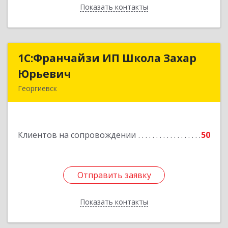
Показать контакты
Назад
1С:Франчайзи ИП Школа Захар
1С:Франчайзи ИП Школа Захар
Юрьевич
Юрьевич
Георгиевск
357840, Ставропольский край, Георгиевский р-
н, Александрийская ст-ца, Курдюмовский пер,
дом № 10
Клиентов на сопровождении
50
Подробнее
Отправить заявку
Отправить заявку
Показать контакты
Назад