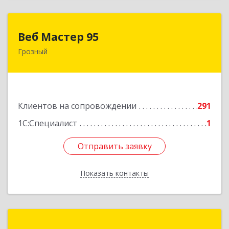
Веб Мастер 95
Веб Мастер 95
Грозный
364050, Чеченская Респ, Грозный г, Им
Гайрбекова Муслима Гайрбековича ул, дом №
72
Подробнее
Клиентов на сопровождении
291
1С:Специалист
1
Отправить заявку
Отправить заявку
Показать контакты
Назад
Портал-ЮГ ЧР