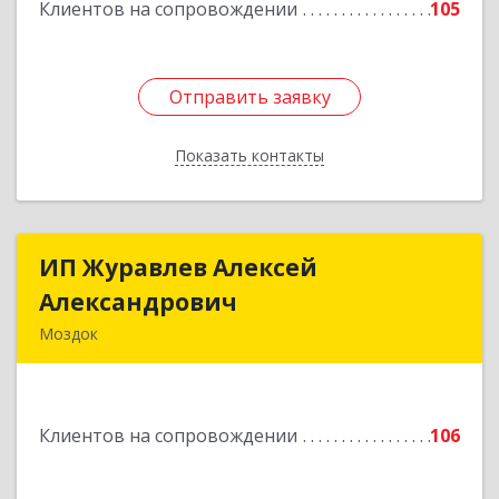
Клиентов на сопровождении
105
Отправить заявку
Отправить заявку
Показать контакты
Назад
ИП Журавлев Алексей
ИП Журавлев Алексей
Александрович
Александрович
Моздок
363750, Северная Осетия - Алания Респ, Моздок
г, Кирова ул, дом № 41
Клиентов на сопровождении
106
Подробнее