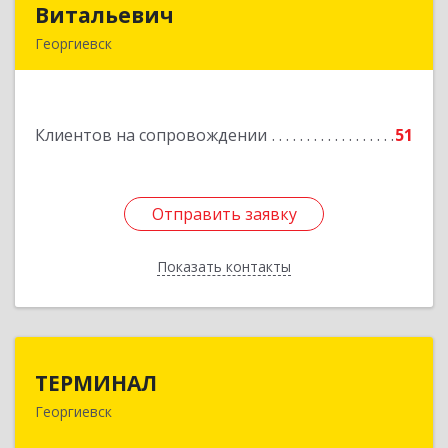
Витальевич
Витальевич
Георгиевск
Подробнее
Клиентов на сопровождении
51
Отправить заявку
Отправить заявку
Показать контакты
Назад
ТЕРМИНАЛ
ТЕРМИНАЛ
Георгиевск
357820, Ставропольский край, Георгиевск г,
Калинина ул, дом № 109