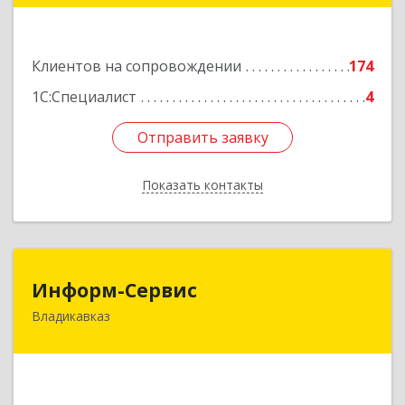
этаж 5, каб.507
Подробнее
Клиентов на сопровождении
174
1С:Специалист
4
Отправить заявку
Отправить заявку
Показать контакты
Назад
Информ-Сервис
Информ-Сервис
Владикавказ
362020, Северная Осетия - Алания Респ,
Владикавказ г, Островского ул, дом № 12, пом.3
Подробнее