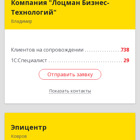
Компания "Лоцман Бизнес-
Компания "Лоцман Бизнес-
Технологий"
Технологий"
Владимир
600015, Владимирская обл, Владимир г,
Чайковского ул, дом № 40А, оф.21
Клиентов на сопровождении
738
Подробнее
1С:Специалист
29
Отправить заявку
Отправить заявку
Показать контакты
Назад
Эпицентр
Эпицентр
Ковров
601900, Владимирская обл, Ковров г, Барсукова