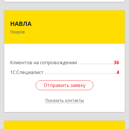
НАВЛА
НАВЛА
Покров
601120, Владимирская обл, Петушинский р-н,
Покров г, Ленина ул, дом № 98, пом.6
Подробнее
Клиентов на сопровождении
36
1С:Специалист
4
Отправить заявку
Отправить заявку
Показать контакты
Назад