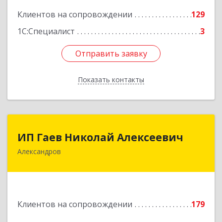
Клиентов на сопровождении
129
1С:Специалист
3
Отправить заявку
Отправить заявку
Показать контакты
Назад
ИП Гаев Николай Алексеевич
ИП Гаев Николай Алексеевич
Александров
601650, Владимирская обл, Александровский р-
н, Александров г, Свердлова ул, дом № 41, кв.57
Подробнее
Клиентов на сопровождении
179