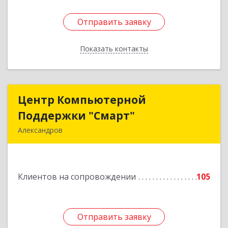
Отправить заявку
Отправить заявку
Показать контакты
Назад
Центр Компьютерной
Центр Компьютерной
Поддержки "Смарт"
Поддержки "Смарт"
Александров
601650, Владимирская обл, Александровский р-
н, Александров г, Институтская ул, дом № 1,
ком.74
Клиентов на сопровождении
105
Подробнее
Отправить заявку
Отправить заявку