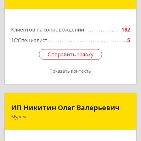
ул, дом № 17
Подробнее
Клиентов на сопровождении
182
1С:Специалист
5
Отправить заявку
Отправить заявку
Показать контакты
Назад
ИП Никитин Олег Валерьевич
ИП Никитин Олег Валерьевич
Муром
602267, Владимирская обл, Муром г,
Коммунистическая ул., дом № 36
Подробнее