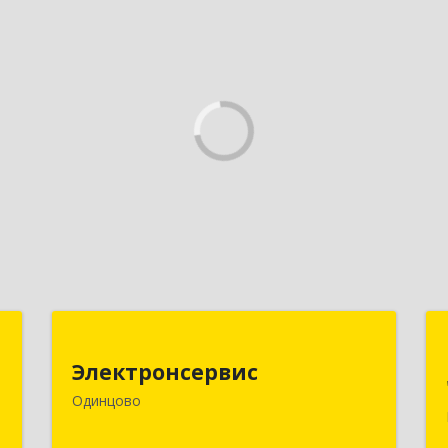
а
Электронсервис
Электронсервис
№
143050, Московская обл,
Одинцово
А
Одинцовский р-н, Большие Вяземы
рп, Ямская ул, владение № 4, строение