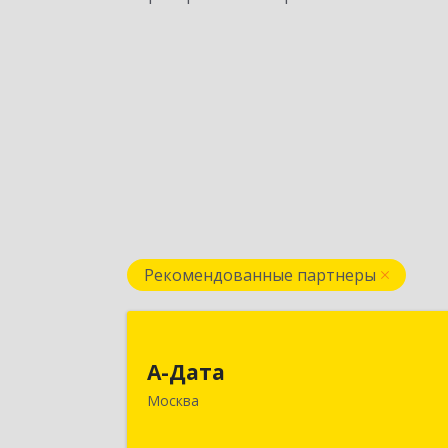
Рекомендованные партнеры
А-Дат
А-Дата
121069, Москва г, Хлебный пер, дом 
Москва
19