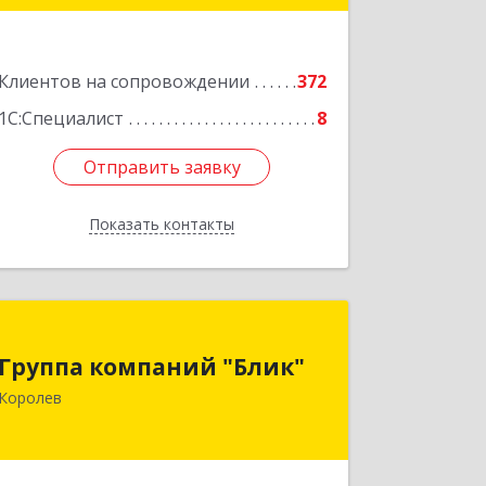
Подробнее
Клиентов на сопровождении
372
1С:Специалист
8
Отправить заявку
Отправить заявку
Показать контакты
Назад
Группа компаний "Блик"
Группа компаний "Блик"
141077, Московская обл, Королев г,
Королев
Октябрьский б-р, дом № 14
Подробнее