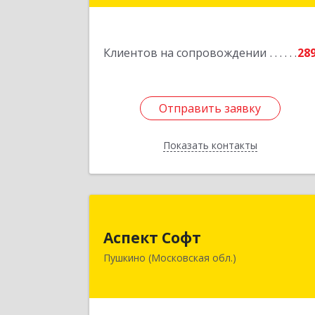
Подробне
Клиентов на сопровождении
28
Отправить заявку
Отправить заявку
Показать контакты
Назад
Аспект Соф
Аспект Софт
141205, Московская обл, Пушкински
Пушкино (Московская обл.)
р-н, Пушкино г, Московский пр-кт
дом № 44, пом.