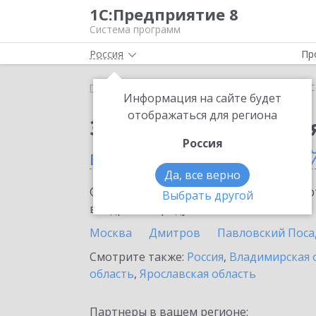
1С:Предприятие 8
Система программ
Россия
Пр
Главная
Сервисы ИТС
1С-Облачная касса
1С
Информация на сайте будет
отображаться для региона
Заказать 1С-Облачная
Россия
в Москве и Московско
Да, все верно
Ознакомьтесь с информационными карт
Выбрать другой
внедрение продукта.
Москва
Дмитров
Павловский Поса
Смотрите также:
Россия
,
Владимирская 
область
,
Ярославская область
Партнеры в вашем регионе: