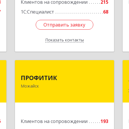
8
Клиентов на сопровождении
215
7
1С:Специалист
68
Отправить заявку
Отправить заявку
Показать контакты
Назад
я
ПРОФИТИК
ПРОФИТИК
,
143200, Московская обл, Можайский
Можайск
,
р-н, Можайск г, Молодежная ул, дом
6
№ 4
е
Подробнее
6
Клиентов на сопровождении
193