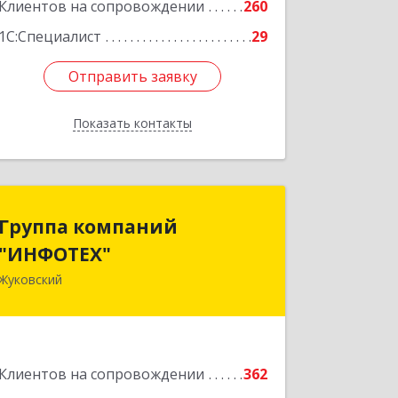
Клиентов на сопровождении
260
Подробнее
1С:Специалист
29
Отправить заявку
Отправить заявку
Показать контакты
Назад
Группа компаний
Группа компаний
"ИНФОТЕХ"
"ИНФОТЕХ"
Жуковский
140180, Московская обл, Жуковский г,
Чкалова ул, дом № 37
Подробнее
Клиентов на сопровождении
362