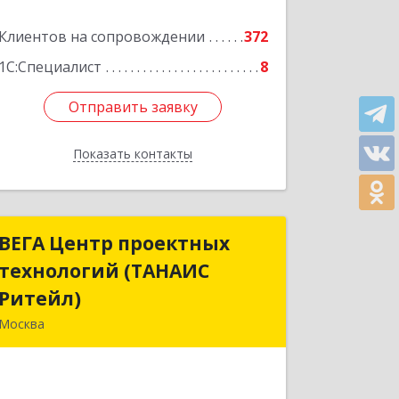
Клиентов на сопровождении
372
1С:Специалист
8
Отправить заявку
Отправить заявку
Показать контакты
Назад
ВЕГА Центр проектных
ВЕГА Центр проектных
технологий (ТАНАИС
технологий (ТАНАИС
Ритейл)
Ритейл)
Москва
105120, Москва г, Сыромятническая
Ниж. ул, дом № 11, корпус
Б,эт.5,пом.1,ком.22