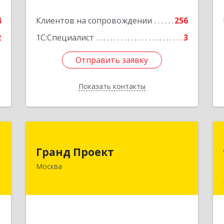
е
Подробнее
4
Клиентов на сопровождении
256
2
1С:Специалист
3
Отправить заявку
Отправить заявку
Показать контакты
Назад
Т
Гранд Проект
Гранд Проект
-
111033, Москва г, Золоторожский Вал
Москва
,
ул, дом № 34, строение 1
1
Подробнее
е