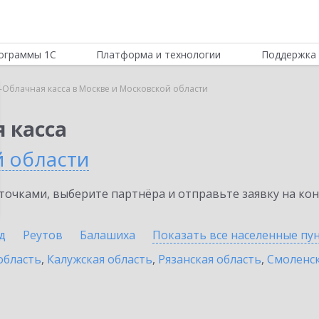
ограммы 1С
Платформа и технологии
Поддержка 
-Облачная касса в Москве и Московской области
 касса
й области
очками, выберите партнёра и отправьте заявку на ко
д
Реутов
Балашиха
Показать все населенные
пу
область
,
Калужская область
,
Рязанская область
,
Смоленск