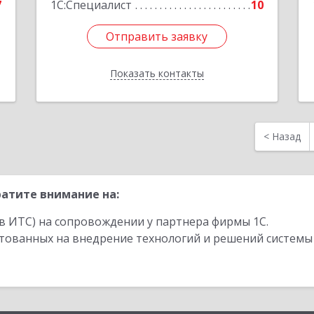
7
1С:Специалист
10
Отправить заявку
Отправить заявку
Показать контакты
Назад
<
Назад
атите внимание на:
в ИТС) на сопровождении у партнера фирмы 1С.
стованных на внедрение технологий и решений системы