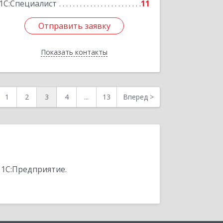
1С:Специалист
11
Отправить заявку
Отправить заявку
Показать контакты
Назад
1
2
3
4
...
13
Вперед
>
 1С:Предприятие.