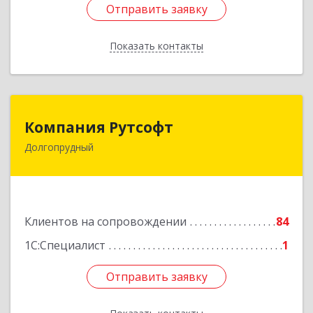
Отправить заявку
Отправить заявку
Показать контакты
Назад
Компания Рутсофт
Компания Рутсофт
Долгопрудный
141700, Московская обл, Долгопрудный г,
Новый Бульвар ул, дом № 22, пом.12
Подробнее
Клиентов на сопровождении
84
1С:Специалист
1
Отправить заявку
Отправить заявку