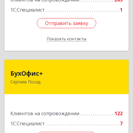
1С:Специалист
1
Отправить заявку
Отправить заявку
Показать контакты
Назад
БухОфис+
БухОфис+
Сергиев Посад
141304, Московская обл, Сергиево-Посадский
р-н, Сергиев Посад г, Воробьевская ул, дом №
3, этаж 3, оф.1
Подробнее
Клиентов на сопровождении
122
1С:Специалист
7