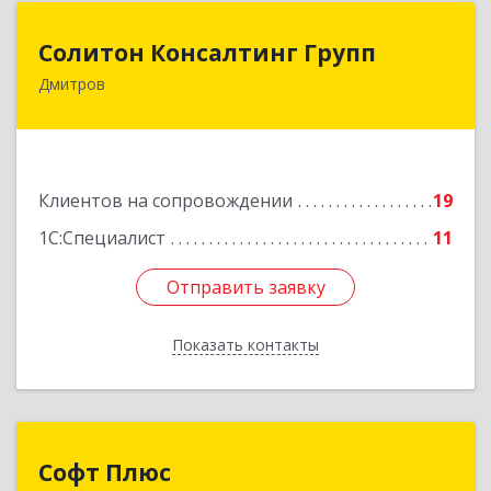
Солитон Консалтинг Групп
Солитон Консалтинг Групп
Дмитров
141804, Московская обл, г.о. Дмитровский,
Дмитров г, Чекистская ул, дом № 8, кв.186
Подробнее
Клиентов на сопровождении
19
1С:Специалист
11
Отправить заявку
Отправить заявку
Показать контакты
Назад
Софт Плюс
Софт Плюс