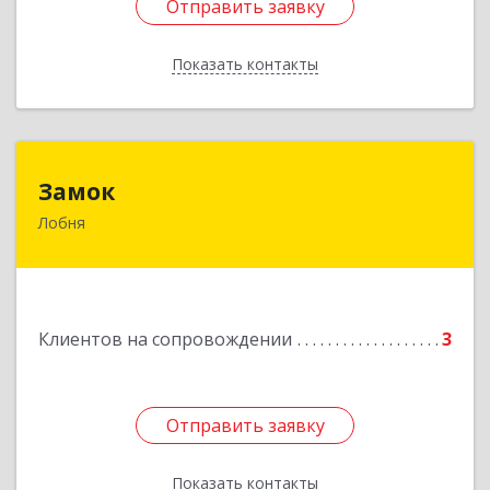
Отправить заявку
Отправить заявку
Показать контакты
Назад
Замок
Замок
Лобня
Россия, 141730, Московская область, г. Лобня,
ул. Катюшки, д. 58, кв. 56
Подробнее
Клиентов на сопровождении
3
Отправить заявку
Отправить заявку
Показать контакты
Назад