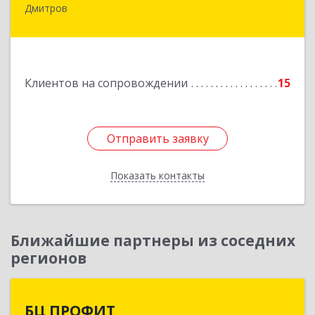
Дмитров
141851, Московская обл, г.о. Дмитровский,
Игнатово с, объединения Воин тер, дом № 106
Подробнее
Клиентов на сопровождении
15
Отправить заявку
Отправить заявку
Показать контакты
Назад
Ближайшие партнеры из соседних
регионов
БЦ ПРОФИТ
БЦ ПРОФИТ