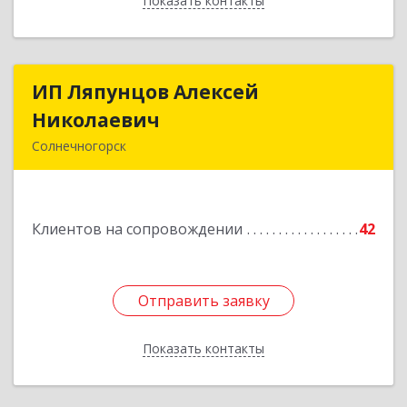
Показать контакты
Назад
ИП Ляпунцов Алексей
ИП Ляпунцов Алексей
Николаевич
Николаевич
Солнечногорск
Подробнее
Клиентов на сопровождении
42
Отправить заявку
Отправить заявку
Показать контакты
Назад