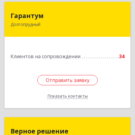
Гарантум
Гарантум
Долгопрудный
141707, Московская обл, Долгопрудный г,
Заводская ул, дом № 7
Подробнее
Клиентов на сопровождении
34
Отправить заявку
Отправить заявку
Показать контакты
Назад
Верное решение
Верное решение