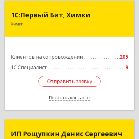
1С:Первый Бит, Химки
1С:Первый Бит, Химки
Химки
141402, Московская обл, г.о. Химки, Химки г,
Московская ул, дом № 38А, оф.1201
Подробнее
Клиентов на сопровождении
205
1С:Специалист
9
Отправить заявку
Отправить заявку
Показать контакты
Назад
ИП Рощупкин Денис Сергеевич
ИП Рощупкин Денис Сергеевич