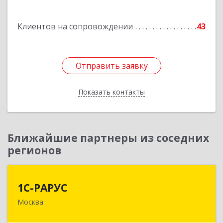
Подробнее
Клиентов на сопровождении
43
Отправить заявку
Отправить заявку
Показать контакты
Назад
Ближайшие партнеры из соседних
регионов
1С-РАРУС
1С-РАРУС
Москва
127434, Москва г, Дмитровское ш, дом № 9Б