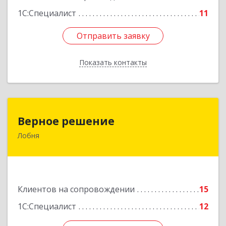
1С:Специалист
11
Отправить заявку
Отправить заявку
Показать контакты
Назад
Верное решение
Верное решение
Лобня
141730, Московская обл, Лобня г, Чехова ул,
дом № 12, кв.68
Подробнее
Клиентов на сопровождении
15
1С:Специалист
12