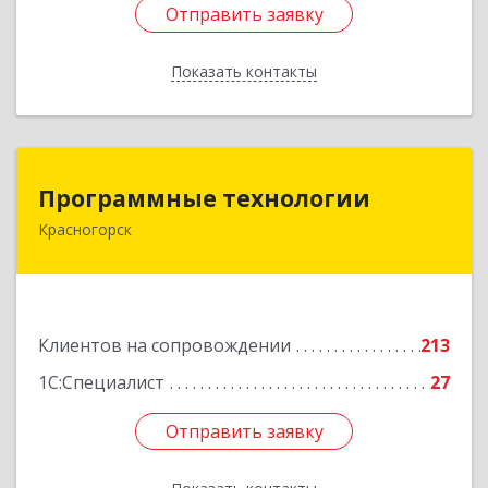
Отправить заявку
Отправить заявку
Показать контакты
Назад
Программные технологии
Программные технологии
Красногорск
143408, Московская обл, Красногорский р-н,
Красногорск г, Ленина ул, дом № 45, оф.40
Подробнее
Клиентов на сопровождении
213
1С:Специалист
27
Отправить заявку
Отправить заявку