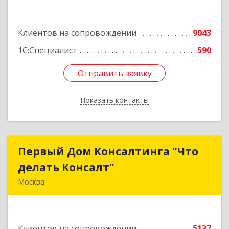
Подробнее
Клиентов на сопровождении
9043
1С:Специалист
590
Отправить заявку
Отправить заявку
Показать контакты
Назад
Первый Дом Консалтинга "Что
Первый Дом Консалтинга "Что
делать Консалт"
делать Консалт"
Москва
127083, Москва г, Мишина ул, дом № 56
Подробнее
Клиентов на сопровождении
5137