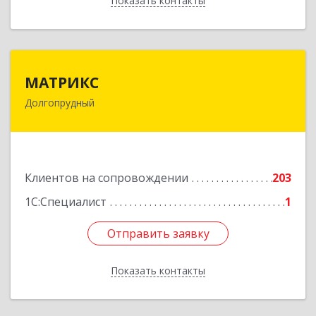
Показать контакты
Назад
МАТРИКС
МАТРИКС
Долгопрудный
141707, Московская обл, Долгопрудный г,
Пацаева пр-кт, дом № 7/10
Подробнее
Клиентов на сопровождении
203
1С:Специалист
1
Отправить заявку
Отправить заявку
Показать контакты
Назад