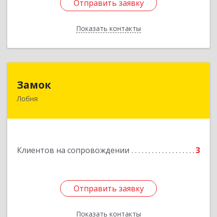
Отправить заявку
Отправить заявку
Показать контакты
Назад
Замок
Замок
Лобня
Россия, 141730, Московская область, г. Лобня,
ул. Катюшки, д. 58, кв. 56
Подробнее
Клиентов на сопровождении
3
Отправить заявку
Отправить заявку
Показать контакты
Назад