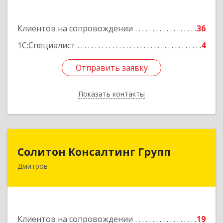
Подробнее
Клиентов на сопровождении
36
1С:Специалист
4
Отправить заявку
Отправить заявку
Показать контакты
Назад
Солитон Консалтинг Групп
Солитон Консалтинг Групп
Дмитров
141804, Московская обл, г.о. Дмитровский,
Дмитров г, Чекистская ул, дом № 8, кв.186
Подробнее
Клиентов на сопровождении
19