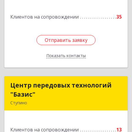
Подробнее
Клиентов на сопровождении
35
Отправить заявку
Отправить заявку
Показать контакты
Назад
Центр передовых технологий
Центр передовых технологий
"Базис"
"Базис"
Ступино
142800, Московская обл, Ступинский р-н,
Ступино г, Крылова ул, владение № 16, корпус 1
Клиентов на сопровождении
13
Подробнее