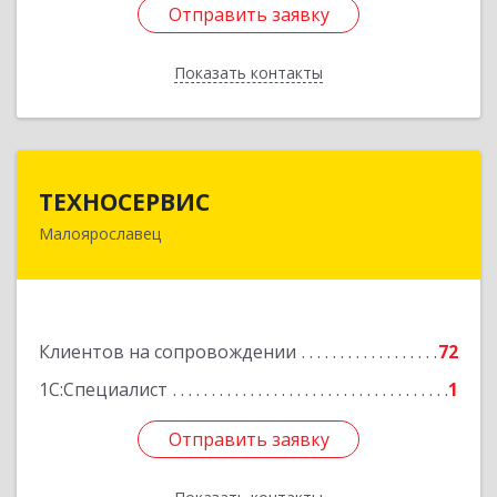
Отправить заявку
Отправить заявку
Показать контакты
Назад
ТЕХНОСЕРВИС
ТЕХНОСЕРВИС
Малоярославец
249094, Калужская обл, Малоярославецкий р-н,
Малоярославец г, Зеленая ул, дом № 2а
Подробнее
Клиентов на сопровождении
72
1С:Специалист
1
Отправить заявку
Отправить заявку