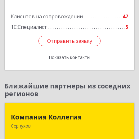
Подробнее
Клиентов на сопровождении
47
1С:Специалист
5
Отправить заявку
Отправить заявку
Показать контакты
Назад
Ближайшие партнеры из соседних
регионов
Компания Коллегия
Компания Коллегия
Серпухов
142211, Московская обл, Серпухов г, Оборонная
ул, дом № 19