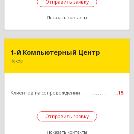
Отправить заявку
Отправить заявку
Показать контакты
Назад
1-й Компьютерный Центр
1-й Компьютерный Центр
Чехов
142306, Московская обл, Чеховский р-н, Чехов
г, Речной туп, стр.9
Подробнее
Клиентов на сопровождении
15
Отправить заявку
Отправить заявку
Показать контакты
Назад