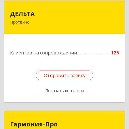
ДЕЛЬТА
ДЕЛЬТА
Протвино
142281, Московская обл, Протвино г,
Кременковское ш, дом № 9А
Подробнее
Клиентов на сопровождении
125
Отправить заявку
Отправить заявку
Показать контакты
Назад
Гармония-Про
Гармония-Про