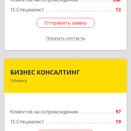
1С:Специалист
13
Отправить заявку
Отправить заявку
Показать контакты
Назад
БИЗНЕС КОНСАЛТИНГ
БИЗНЕС КОНСАЛТИНГ
Обнинск
249032, Калужская обл, Обнинск г, Курчатова ул,
дом № 27/2, пом.281
Подробнее
Клиентов на сопровождении
97
1С:Специалист
19