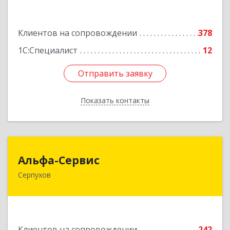
Подробнее
Клиентов на сопровождении
378
1С:Специалист
12
Отправить заявку
Отправить заявку
Показать контакты
Назад
Альфа-Сервис
Альфа-Сервис
Серпухов
142200, Московская обл, Серпухов г,
Красноармейская ул, дом № 35/60
Подробнее
Клиентов на сопровождении
242