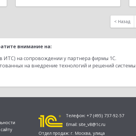
<
Назад
атите внимание на:
в ИТС) на сопровождении у партнера фирмы 1С.
стованных на внедрение технологий и решений системы
Телефон:
+7 (495) 737-92-57
льности
Email:
site_v8@1c.ru
 сайту
Отдел продаж:
г. Москва
,
улица