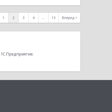
1
2
3
4
...
13
Вперед
>
 1С:Предприятие.