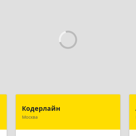
T
Кодерлайн
Кодерлайн
Москва
,
107023, Москва г, Семеновская Б. ул,
7
дом № 43