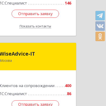
Подробнее
1С:Специалист
146
Отправить заявку
Отправить заявку
Показать контакты
Назад
WiseAdvice-IT
WiseAdvice-IT
Москва
109147, Москва г, вн.тер.г.
муниципальный округ Таганский,
Марксистская ул, дом № 34, строение
7
Клиентов на сопровождении
400
Подробнее
1С:Специалист
86
Отправить заявку
Отправить заявку