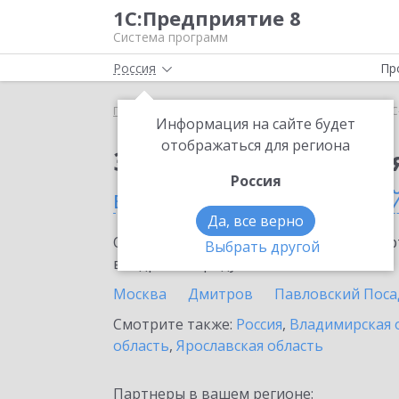
1С:Предприятие 8
Система программ
Россия
Пр
Главная
Сервисы ИТС
1С-Облачная касса
1С
Информация на сайте будет
отображаться для региона
Заказать 1С-Облачная
Россия
в Москве и Московско
Да, все верно
Ознакомьтесь с информационными карт
Выбрать другой
внедрение продукта.
Москва
Дмитров
Павловский Поса
Смотрите также:
Россия
,
Владимирская 
область
,
Ярославская область
Партнеры в вашем регионе: