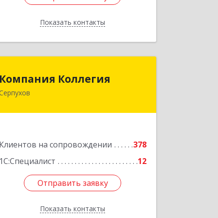
Показать контакты
Назад
Компания Коллегия
Компания Коллегия
Серпухов
142211, Московская обл, Серпухов г,
Оборонная ул, дом № 19
Подробнее
Клиентов на сопровождении
378
1С:Специалист
12
Отправить заявку
Отправить заявку
Показать контакты
Назад