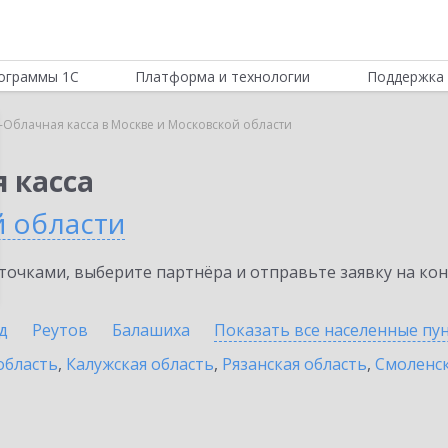
ограммы 1С
Платформа и технологии
Поддержка 
-Облачная касса в Москве и Московской области
 касса
й области
очками, выберите партнёра и отправьте заявку на ко
д
Реутов
Балашиха
Показать все населенные
пу
область
,
Калужская область
,
Рязанская область
,
Смоленск