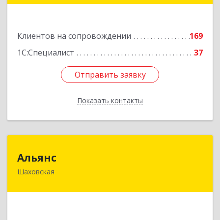
Подробнее
Клиентов на сопровождении
169
1С:Специалист
37
Отправить заявку
Отправить заявку
Показать контакты
Назад
Альянс
Альянс
Шаховская
143700, Московская обл, Шаховской р-н,
рп.Шаховская, ул.1-я Советская, дом № 44
Подробнее