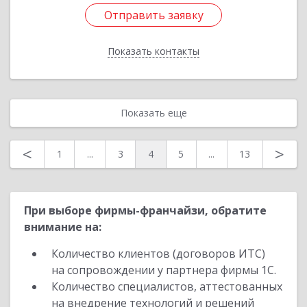
Отправить заявку
Отправить заявку
Показать контакты
Назад
Показать еще
<
>
1
...
3
4
5
...
13
При выборе фирмы-франчайзи, обратите
внимание на:
Количество клиентов (договоров ИТС)
на сопровождении у партнера фирмы 1С.
Количество специалистов, аттестованных
на внедрение технологий и решений