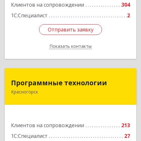
Подробнее
Клиентов на сопровождении
304
1С:Специалист
2
Отправить заявку
Отправить заявку
Показать контакты
Назад
Программные технологии
Программные технологии
Красногорск
143408, Московская обл, Красногорский р-н,
Красногорск г, Ленина ул, дом № 45, оф.40
Подробнее
Клиентов на сопровождении
213
1С:Специалист
27