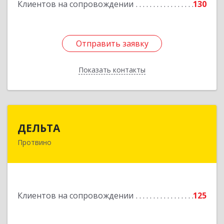
Клиентов на сопровождении
130
Отправить заявку
Отправить заявку
Показать контакты
Назад
ДЕЛЬТА
ДЕЛЬТА
Протвино
142281, Московская обл, Протвино г,
Кременковское ш, дом № 9А
Подробнее
Клиентов на сопровождении
125