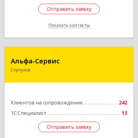
Отправить заявку
Отправить заявку
Показать контакты
Назад
Альфа-Сервис
Альфа-Сервис
Серпухов
142200, Московская обл, Серпухов г,
Красноармейская ул, дом № 35/60
Подробнее
Клиентов на сопровождении
242
1С:Специалист
13
Отправить заявку
Отправить заявку