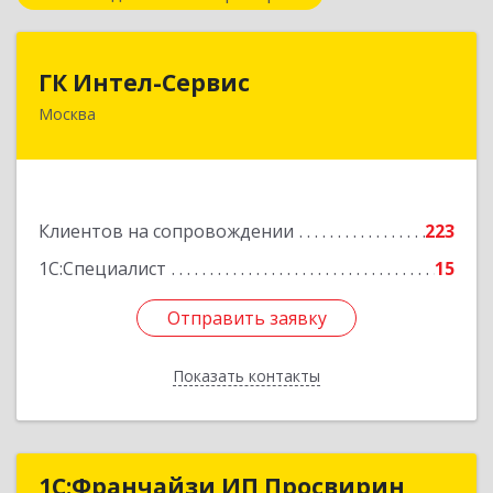
ГК Интел-Сервис
ГК Интел-Сервис
Москва
117105, Москва г, Варшавское ш, дом № 37А,
этаж 2, пом. 205
Подробнее
Клиентов на сопровождении
223
1С:Специалист
15
Отправить заявку
Отправить заявку
Показать контакты
Назад
1C:Франчайзи ИП Просвирин
1C:Франчайзи ИП Просвирин