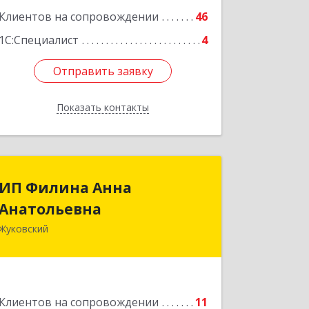
Клиентов на сопровождении
46
1С:Специалист
4
Отправить заявку
Отправить заявку
Показать контакты
Назад
ИП Филина Анна
ИП Филина Анна
Анатольевна
Анатольевна
Жуковский
140180, Московская обл, Жуковский г,
Баженова ул, дом № 19, кв.20
Подробнее
Клиентов на сопровождении
11