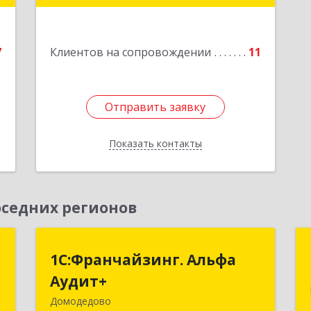
е
Подробнее
7
Клиентов на сопровождении
11
1
Отправить заявку
Отправить заявку
Показать контакты
Назад
седних регионов
й
1С:Франчайзинг. Альфа
1С:Франчайзинг. Альфа
"
Аудит+
Аудит+
Домодедово
,
142001, Московская обл, Домодедово