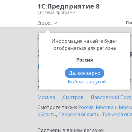
1С:Предприятие 8
Система программ
Россия
Пр
Главная
Сервисы ИТС
1С-Облачная касса
1С
Информация на сайте будет
отображаться для региона
Заказать 1С-Облачная
Россия
в Лыткарино
Да, все верно
Ознакомьтесь с информационными карт
Выбрать другой
внедрение продукта.
Москва
Дмитров
Павловский Поса
Смотрите также:
Россия
,
Москва и Моск
область
,
Тверская область
,
Тульская об
Партнеры в вашем регионе: