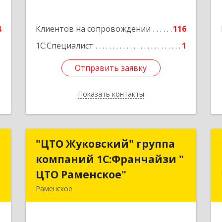
1
Подробнее
е
4
Клиентов на сопровождении
116
1С:Специалист
1
Отправить заявку
Отправить заявку
Показать контакты
Назад
ы
"ЦТО Жуковский" группа
"ЦТО Жуковский" группа
компаний 1С:Франчайзи "
компаний 1С:Франчайзи "
й
ЦТО Раменское"
ЦТО Раменское"
,
Раменское
5
140100, Московская обл, Раменское г,
Дергаево д, Центральная ул, дом №
е