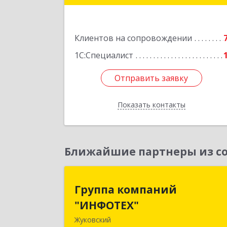
Подробне
Клиентов на сопровождении
1С:Специалист
Отправить заявку
Отправить заявку
Показать контакты
Назад
Ближайшие партнеры из со
Группа компани
Группа компаний
"ИНФОТЕХ
"ИНФОТЕХ"
Жуковский
140180, Московская обл, Жуковский г