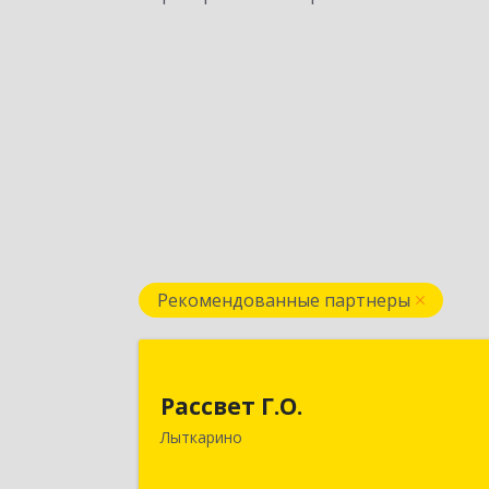
Рекомендованные партнеры
Рассвет Г.О
Рассвет Г.О.
140082, Московская обл, Лыткарино г
Лыткарино
5 мкр 1-й кв-л, дом № 3