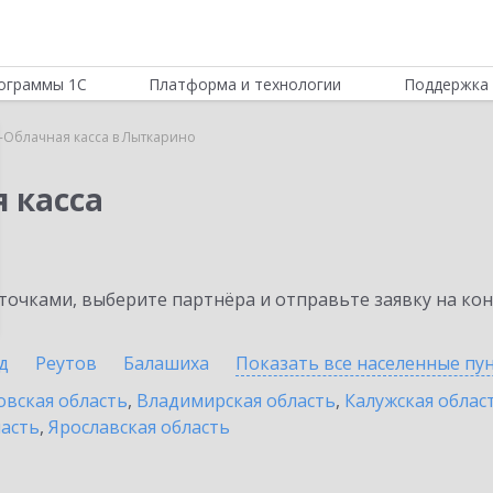
ограммы 1С
Платформа и технологии
Поддержка 
-Облачная касса в Лыткарино
 касса
очками, выберите партнёра и отправьте заявку на ко
д
Реутов
Балашиха
Показать все населенные
пу
овская область
,
Владимирская область
,
Калужская облас
ласть
,
Ярославская область