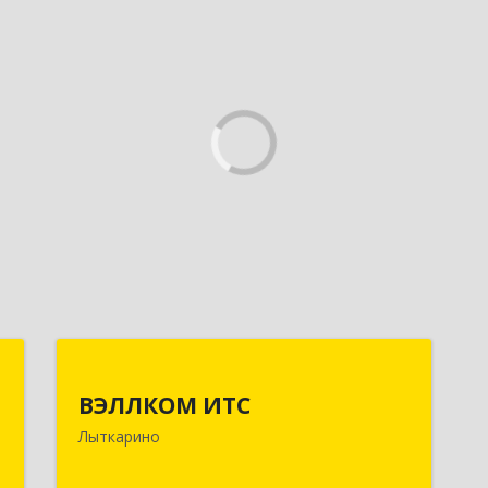
.
ВЭЛЛКОМ ИТС
ВЭЛЛКОМ ИТС
,
140081, Московская обл, Лыткарино
Лыткарино
А
г.о., Лыткарино г, Первомайская ул,
дом № 3/5, пом.1