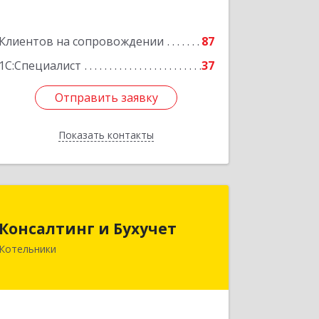
Подробнее
Клиентов на сопровождении
87
1С:Специалист
37
Отправить заявку
Отправить заявку
Показать контакты
Назад
Консалтинг и Бухучет
Консалтинг и Бухучет
140054, Московская обл, Котельники
Котельники
г, Карьерная ул, дом № 13, пом.1
Подробнее