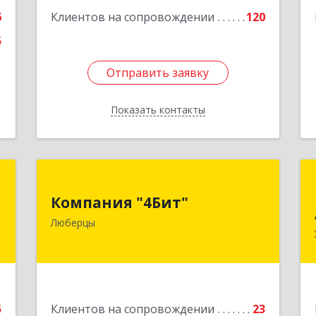
58А
6
Клиентов на сопровождении
120
Подробнее
5
Отправить заявку
Отправить заявку
Показать контакты
Назад
К
Компания "4Бит"
Компания "4Бит"
й
140006, Московская обл, Люберецкий
Люберцы
3
р-н, Люберцы г, Октябрьский пр-кт,
дом № 380"П", кв.27
е
Подробнее
5
Клиентов на сопровождении
23