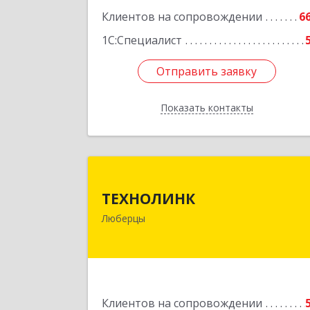
Клиентов на сопровождении
6
1С:Специалист
Отправить заявку
Отправить заявку
Показать контакты
Назад
ТЕХНОЛИН
ТЕХНОЛИНК
140014, г.Люберцы, Октябрьски
Люберцы
просп., д.37
Подробне
Клиентов на сопровождении