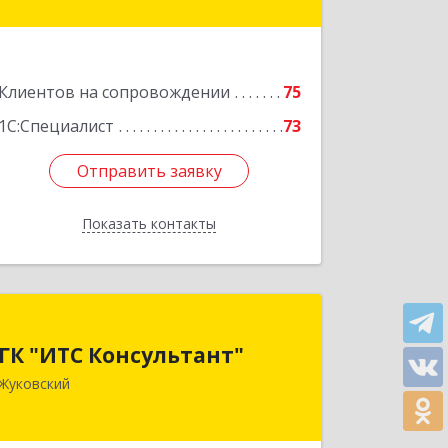
оф.364
Подробнее
Клиентов на сопровождении
75
1С:Специалист
73
Отправить заявку
Отправить заявку
Показать контакты
Назад
ГК "ИТС Консультант"
ГК "ИТС Консультант"
140181, Московская обл, Жуковский г,
Жуковский
Ломоносова ул, дом № 29А, этаж 2,
пом.3