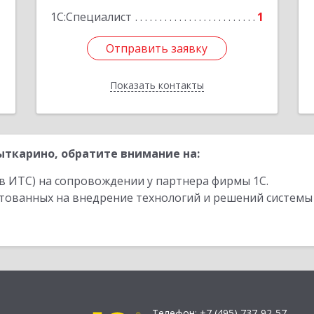
1С:Специалист
1
Отправить заявку
Отправить заявку
Показать контакты
Назад
ткарино, обратите внимание на:
в ИТС) на сопровождении у партнера фирмы 1С.
стованных на внедрение технологий и решений системы
Телефон:
+7 (495) 737-92-57