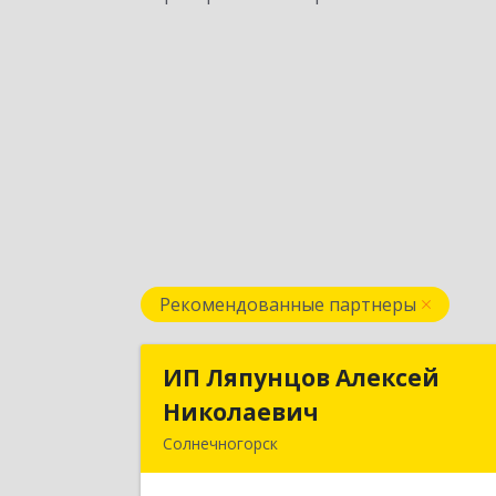
Рекомендованные партнеры
ИП Ляпунцов Алексей
ИП Ляпунцов Алексе
Николаевич
Николаеви
Солнечногорск
Подробне