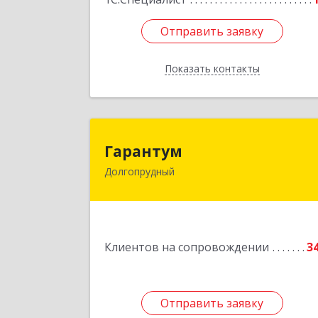
Отправить заявку
Отправить заявку
Показать контакты
Назад
Гаранту
Гарантум
Долгопрудный
141707, Московская обл
Долгопрудный г, Заводская ул, дом 
Подробне
Клиентов на сопровождении
3
Отправить заявку
Отправить заявку