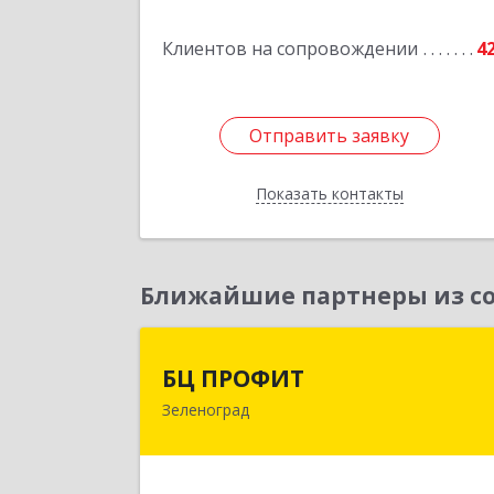
Клиентов на сопровождении
4
Отправить заявку
Отправить заявку
Показать контакты
Назад
Ближайшие партнеры из со
БЦ ПРОФИ
БЦ ПРОФИТ
Зеленоград
124482, Москва г, Зеленоград г
корпус 340, этаж 1, пом.Х, ком.1-