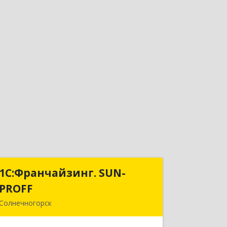
1С:Франчайзинг. SUN-
1С:Франчайзинг. SUN-
PROFF
PROFF
Солнечногорск
141503, Московская обл,
Солнечногорский р-н, Солнечногорск