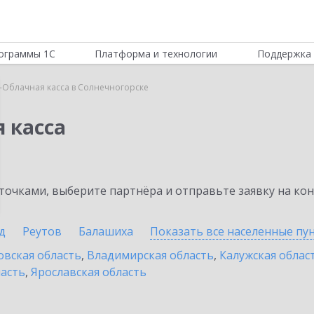
ограммы 1С
Платформа и технологии
Поддержка 
-Облачная касса в Солнечногорске
 касса
очками, выберите партнёра и отправьте заявку на ко
д
Реутов
Балашиха
Показать все населенные
пу
овская область
,
Владимирская область
,
Калужская облас
ласть
,
Ярославская область