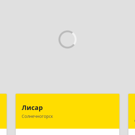
й
Лисар
Лисар
ч
Солнечногорск
141551, Московская обл,
Солнечногорский р-н, Андреевка рп,
Жилинская ул, дом № 27, корпус 3,
е