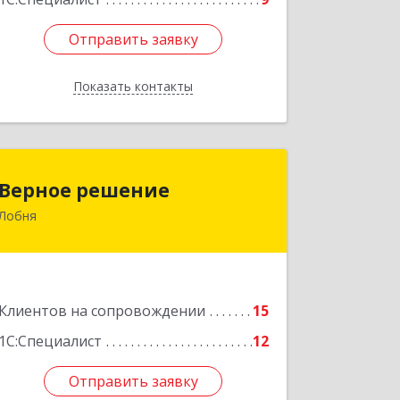
Отправить заявку
Отправить заявку
Показать контакты
Назад
Верное решение
Верное решение
Лобня
141730, Московская обл, Лобня г,
Чехова ул, дом № 12, кв.68
Подробнее
Клиентов на сопровождении
15
1С:Специалист
12
Отправить заявку
Отправить заявку