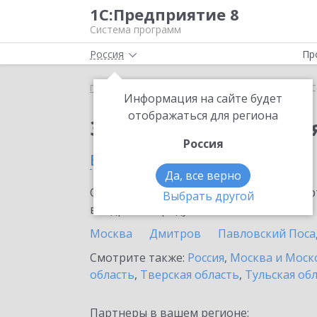
1С:Предприятие 8
Система программ
Россия
Пр
Главная
Сервисы ИТС
1С-Облачная касса
1С
Информация на сайте будет
отображаться для региона
Заказать 1С-Облачная
Россия
в Солнечногорске
Да, все верно
Ознакомьтесь с информационными карт
Выбрать другой
внедрение продукта.
Москва
Дмитров
Павловский Поса
Смотрите также:
Россия
,
Москва и Моск
область
,
Тверская область
,
Тульская об
Партнеры в вашем регионе: