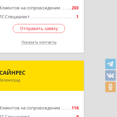
Подробнее
Клиентов на сопровождении
203
1С:Специалист
1
Отправить заявку
Отправить заявку
Показать контакты
Назад
САЙНРЕС
САЙНРЕС
Зеленоград
124365, Москва г, Зеленоград г,
корпус 2307А, кв.37
Подробнее
Клиентов на сопровождении
116
1С:Специалист
9