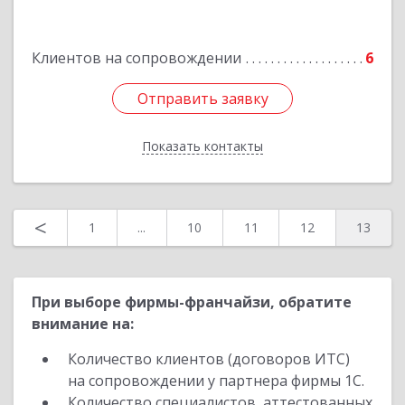
Подробнее
Клиентов на сопровождении
6
Отправить заявку
Отправить заявку
Показать контакты
Назад
<
1
...
10
11
12
13
При выборе фирмы-франчайзи, обратите
внимание на:
Количество клиентов (договоров ИТС)
на сопровождении у партнера фирмы 1С.
Количество специалистов, аттестованных