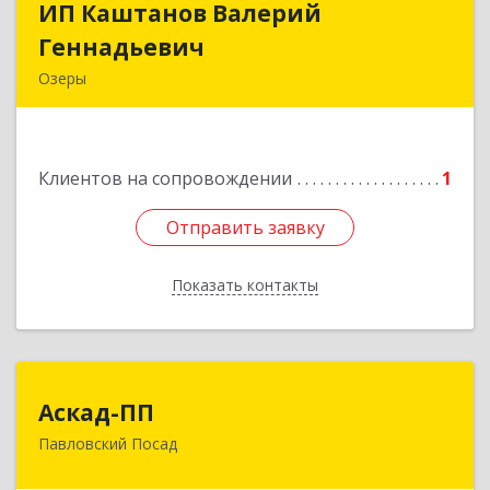
ИП Каштанов Валерий
ИП Каштанов Валерий
Геннадьевич
Геннадьевич
Озеры
140560, Московская обл, Озерский р-н, Озеры г,
Ленина ул, дом № 202
Клиентов на сопровождении
1
Подробнее
Отправить заявку
Отправить заявку
Показать контакты
Назад
Аскад-ПП
Аскад-ПП
Павловский Посад
142500, Московская обл, Павловский Посад г,
Кирова ул, дом № 4Б