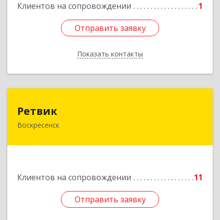
Подробнее
Клиентов на сопровождении
1
Отправить заявку
Отправить заявку
Показать контакты
Назад
Ретвик
Ретвик
Воскресенск
140200, Московская обл, Воскресенск г,
Первостроителей ул, дом № 9
Подробнее
Клиентов на сопровождении
11
Отправить заявку
Отправить заявку