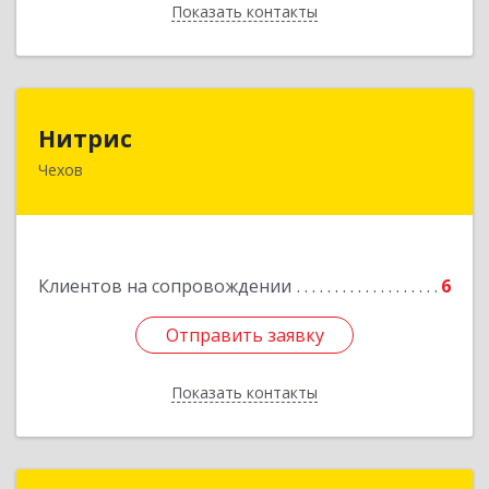
Показать контакты
Назад
Нитрис
Нитрис
Чехов
142350, Московская обл, Чехов м.о., Столбовая
пгт, Серпуховская ул, дом № 23
Подробнее
Клиентов на сопровождении
6
Отправить заявку
Отправить заявку
Показать контакты
Назад