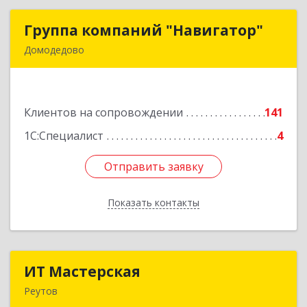
Группа компаний "Навигатор"
Группа компаний "Навигатор"
Домодедово
142001, Московская обл, Домодедово г,
Северный мкр, Каширское ш, дом № 7А, оф.304
Клиентов на сопровождении
141
Подробнее
1С:Специалист
4
Отправить заявку
Отправить заявку
Показать контакты
Назад
ИТ Мастерская
ИТ Мастерская
Реутов