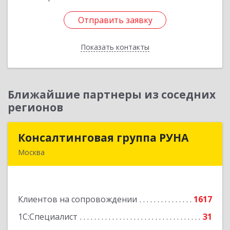
Отправить заявку
Отправить заявку
Показать контакты
Назад
Ближайшие партнеры из соседних
регионов
Консалтинговая группа РУНА
Консалтинговая группа РУНА
Москва
117218, Москва г, Кржижановского ул, дом №
29, корпус 1
Клиентов на сопровождении
1617
Подробнее
1С:Специалист
31