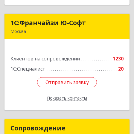
1С:Франчайзи Ю-Софт
1С:Франчайзи Ю-Софт
Москва
117149, Москва г, вн.тер.г. муниципальный
округ Зюзино, Азовская ул, дом № 6, корпус 3
Клиентов на сопровождении
1230
Подробнее
1С:Специалист
20
Отправить заявку
Отправить заявку
Показать контакты
Назад
Сопровождение
Сопровождение