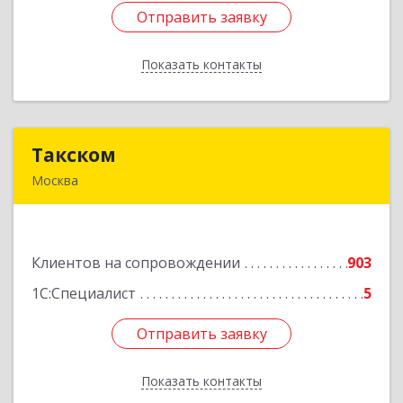
Отправить заявку
Отправить заявку
Показать контакты
Назад
Такском
Такском
Москва
119034, Москва г, Барыковский пер, дом №
4,стр.2
Клиентов на сопровождении
903
Подробнее
1С:Специалист
5
Отправить заявку
Отправить заявку
Показать контакты
Назад