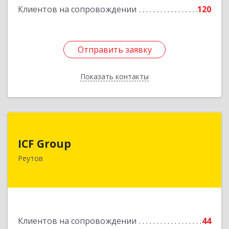
Клиентов на сопровождении
120
Подробнее
Отправить заявку
Отправить заявку
Показать контакты
Назад
ICF Group
ICF Group
143965, Московская обл, г.о. Реутов, Реутов г,
Реутов
Юбилейный пр-кт, дом № 40, пом.35
Подробнее
Клиентов на сопровождении
44