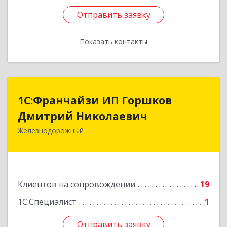
Отправить заявку
Отправить заявку
Показать контакты
Назад
1С:Франчайзи ИП Горшков
1С:Франчайзи ИП Горшков
Дмитрий Николаевич
Дмитрий Николаевич
Железнодорожный
143980, Московская обл, Железнодорожный г,
Пролетарская ул, дом № 10, кв.25
Подробнее
Клиентов на сопровождении
19
1С:Специалист
1
Отправить заявку
Отправить заявку