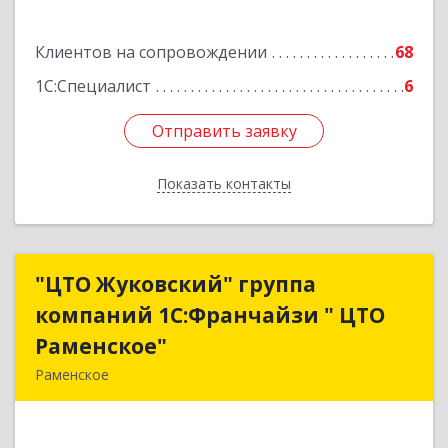
Клиентов на сопровождении
68
1С:Специалист
6
Отправить заявку
Отправить заявку
Показать контакты
Назад
"ЦТО Жуковский" группа
"ЦТО Жуковский" группа
компаний 1С:Франчайзи " ЦТО
компаний 1С:Франчайзи " ЦТО
Раменское"
Раменское"
Раменское
140100, Московская обл, Раменское г, Дергаево
д, Центральная ул, дом № 58А