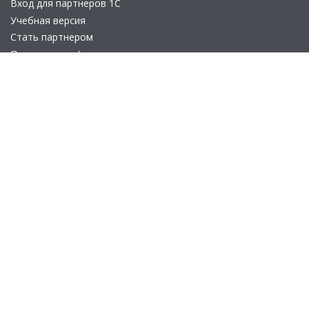
Вход для партнеров 1С
Учебная версия
Стать партнером
Политика конфиденциальности
Замечания по сайту
Другие сайты
Телефон:
+7 (495) 737-92-57
Email:
site_v8@1c.ru
Отдел продаж:
г. Москва
,
улица Селезнёвская, дом 21
© 2026 АО «Группа 1С» (правопреемник «1С»). Все права на сайт
защищены
© 2011- 2026 ООО «1С-Софт» (
о компании
).
Исключительное право на технологическую платформу
«1С:Предприятие 8» и типовые конфигурации программных