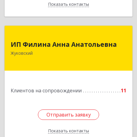
Показать контакты
Назад
ИП Филина Анна Анатольевна
ИП Филина Анна Анатольевна
140180, Московская обл, Жуковский г,
Жуковский
Баженова ул, дом № 19, кв.20
Подробнее
Клиентов на сопровождении
11
Отправить заявку
Отправить заявку
Показать контакты
Назад