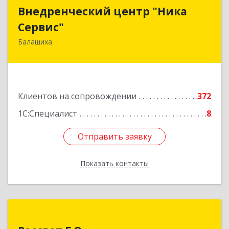
Внедренческий центр "Ника
Внедренческий центр "Ника
Сервис"
Сервис"
Балашиха
143912, Московская обл, Балашиха г, Полевая
ул, дом № 3
Подробнее
Клиентов на сопровождении
372
1С:Специалист
8
Отправить заявку
Отправить заявку
Показать контакты
Назад
Рассвет Г.О.