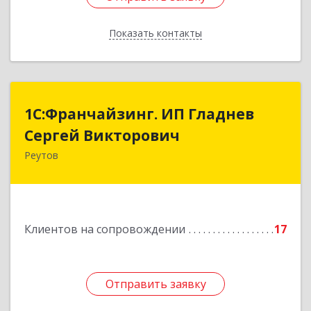
Показать контакты
Назад
1С:Франчайзинг. ИП Гладнев
1С:Франчайзинг. ИП Гладнев
Сергей Викторович
Сергей Викторович
Реутов
143966, Московская обл, Реутов г, Парковая ул,
дом № 6, кв.37
Подробнее
Клиентов на сопровождении
17
Отправить заявку
Отправить заявку