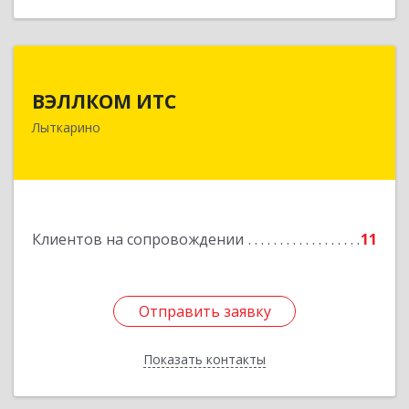
ВЭЛЛКОМ ИТС
ВЭЛЛКОМ ИТС
140081, Московская обл, Лыткарино г.о.,
Лыткарино
Лыткарино г, Первомайская ул, дом № 3/5,
пом.1
Подробнее
Клиентов на сопровождении
11
Отправить заявку
Отправить заявку
Показать контакты
Назад