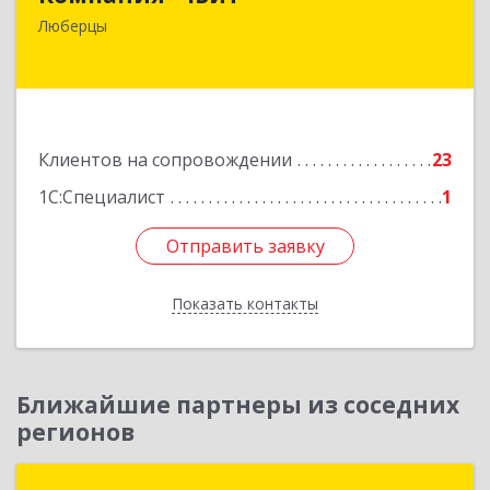
140006, Московская обл, Люберецкий р-н,
Люберцы
Люберцы г, Октябрьский пр-кт, дом № 380"П",
кв.27
Подробнее
Клиентов на сопровождении
23
1С:Специалист
1
Отправить заявку
Отправить заявку
Показать контакты
Назад
Ближайшие партнеры из соседних
регионов