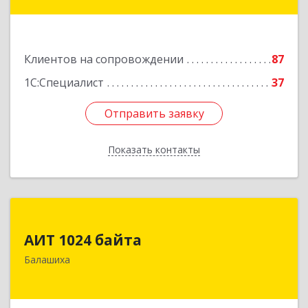
Подробнее
Клиентов на сопровождении
87
1С:Специалист
37
Отправить заявку
Отправить заявку
Показать контакты
Назад
АИТ 1024 байта
АИТ 1024 байта
143909, Московская обл, Балашиха г, Солнечная
Балашиха
ул, дом № 23, кв.104
Подробнее