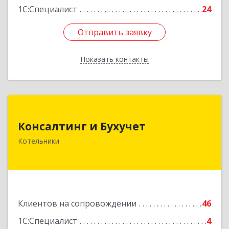
1С:Специалист
24
Отправить заявку
Отправить заявку
Показать контакты
Назад
Консалтинг и Бухучет
Консалтинг и Бухучет
140054, Московская обл, Котельники г,
Котельники
Карьерная ул, дом № 13, пом.1
Подробнее
Клиентов на сопровождении
46
1С:Специалист
4