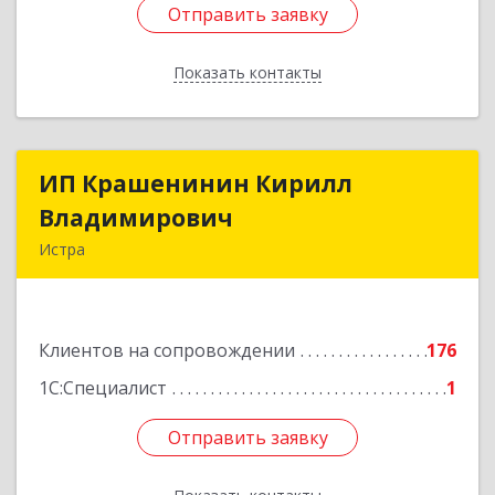
Отправить заявку
Отправить заявку
Показать контакты
Назад
ИП Крашенинин Кирилл
ИП Крашенинин Кирилл
Владимирович
Владимирович
Истра
143500, Московская обл, Истра г, 9
Гвардейской Дивизии ул, дом № 62, корпус В,
кв.68
Клиентов на сопровождении
176
Подробнее
1С:Специалист
1
Отправить заявку
Отправить заявку