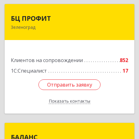
БЦ ПРОФИТ
БЦ ПРОФИТ
Зеленоград
124482, Москва г, Зеленоград г, корпус 340,
этаж 1, пом.Х, ком.1-5
Подробнее
Клиентов на сопровождении
852
1С:Специалист
17
Отправить заявку
Отправить заявку
Показать контакты
Назад
БАЛАНС
БАЛАНС