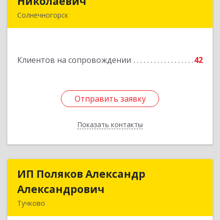
Николаевич
Николаевич
Солнечногорск
Подробнее
Клиентов на сопровождении
42
Отправить заявку
Отправить заявку
Показать контакты
Назад
ИП Поляков Александр
ИП Поляков Александр
Александрович
Александрович
Тучково
143160, Московская обл., Рузский р-н,