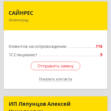
САЙНРЕС
САЙНРЕС
Зеленоград
124365, Москва г, Зеленоград г, корпус 2307А,
кв.37
Подробнее
Клиентов на сопровождении
116
1С:Специалист
9
Отправить заявку
Отправить заявку
Показать контакты
Назад
ИП Ляпунцов Алексей
ИП Ляпунцов Алексей