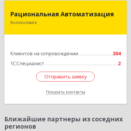
Рациональная Автоматизация
Рациональная Автоматизация
Волоколамск
143600, Московская обл, Волоколамский р-н,
Волоколамск г, Октябрьская пл, дом № 10,
оф.12
Подробнее
Клиентов на сопровождении
304
1С:Специалист
2
Отправить заявку
Отправить заявку
Показать контакты
Назад
Ближайшие партнеры из соседних
регионов