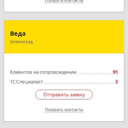
Показать контакты
Назад
Веда
Веда
Зеленоград
124683, Москва г, Зеленоград г, корпус 1504,
н.п.II
Подробнее
Клиентов на сопровождении
91
1С:Специалист
5
Отправить заявку
Отправить заявку
Показать контакты
Назад