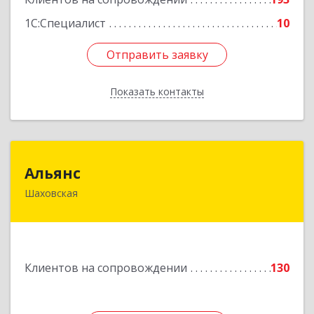
1С:Специалист
10
Отправить заявку
Отправить заявку
Показать контакты
Назад
Альянс
Альянс
Шаховская
143700, Московская обл, Шаховской р-н,
рп.Шаховская, ул.1-я Советская, дом № 44
Подробнее
Клиентов на сопровождении
130