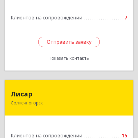
Дорохово п., Московская ул., д.9
Клиентов на сопровождении
7
Подробнее
Отправить заявку
Отправить заявку
Показать контакты
Назад
Лисар
Лисар
Солнечногорск
141551, Московская обл, Солнечногорский р-н,
Андреевка рп, Жилинская ул, дом № 27, корпус
3, кв.120
Подробнее
Клиентов на сопровождении
15