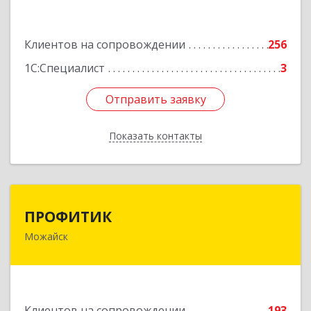
Подробнее
Клиентов на сопровождении
256
1С:Специалист
3
Отправить заявку
Отправить заявку
Показать контакты
Назад
ПРОФИТИК
ПРОФИТИК
Можайск
143200, Московская обл, Можайский р-н,
Можайск г, Молодежная ул, дом № 4
Подробнее
Клиентов на сопровождении
193