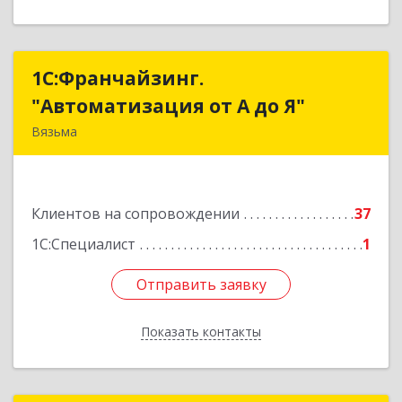
1С:Франчайзинг.
1С:Франчайзинг.
"Автоматизация от А до Я"
"Автоматизация от А до Я"
Вязьма
215111, Смоленская обл, Вязьма г,
Красноармейское ш, дом № 3а, кв.42
Клиентов на сопровождении
37
Подробнее
1С:Специалист
1
Отправить заявку
Отправить заявку
Показать контакты
Назад