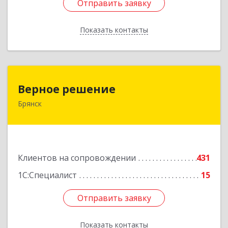
Отправить заявку
Отправить заявку
Показать контакты
Назад
Верное решение
Верное решение
Брянск
241035, Брянская обл, Брянск г, Ульянова ул,
дом № 4, оф.307
Подробнее
Клиентов на сопровождении
431
1С:Специалист
15
Отправить заявку
Отправить заявку
Показать контакты
Назад