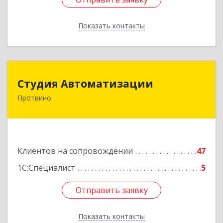
Показать контакты
Назад
Студия Автоматизации
Студия Автоматизации
Протвино
142281, Московская обл, Протвино г, Ленина
ул, дом № 39, оф.8
Подробнее
Клиентов на сопровождении
47
1С:Специалист
5
Отправить заявку
Отправить заявку
Показать контакты
Назад