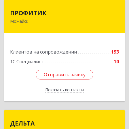
ПРОФИТИК
ПРОФИТИК
Можайск
143200, Московская обл, Можайский р-н,
Можайск г, Молодежная ул, дом № 4
Подробнее
Клиентов на сопровождении
193
1С:Специалист
10
Отправить заявку
Отправить заявку
Показать контакты
Назад
ДЕЛЬТА
ДЕЛЬТА