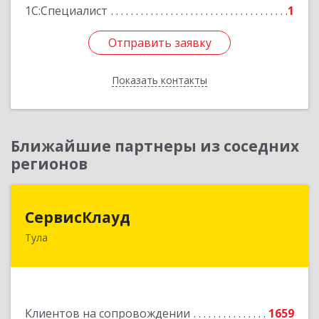
1С:Специалист
1
Отправить заявку
Отправить заявку
Показать контакты
Назад
Ближайшие партнеры из соседних
регионов
СервисКлауд
СервисКлауд
Тула
300028, Тульская обл, Тула г, Болдина ул, дом №
98, оф.545
Подробнее
Клиентов на сопровождении
1659