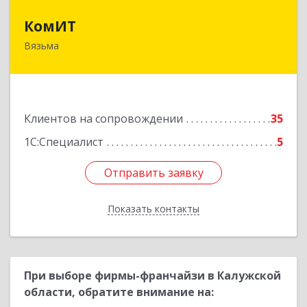
КомИТ
КомИТ
Вязьма
215110, Смоленская обл, Вяземский м. р-н,
Вязьма г, Вяземское г.п., Восстания ул, дом № 1,
пом.22
Подробнее
Клиентов на сопровождении
35
1С:Специалист
5
Отправить заявку
Отправить заявку
Показать контакты
Назад
При выборе фирмы-франчайзи в Калужской
области, обратите внимание на: