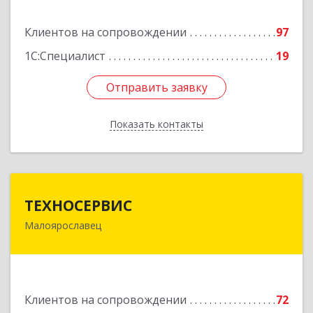
Подробнее
Клиентов на сопровождении
97
1С:Специалист
19
Отправить заявку
Отправить заявку
Показать контакты
Назад
ТЕХНОСЕРВИС
ТЕХНОСЕРВИС
Малоярославец
249094, Калужская обл, Малоярославецкий р-н,
Малоярославец г, Зеленая ул, дом № 2а
Подробнее
Клиентов на сопровождении
72