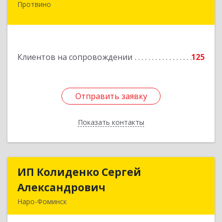
Протвино
142281, Московская обл, Протвино г,
Кременковское ш, дом № 9А
Подробнее
Клиентов на сопровождении
125
Отправить заявку
Отправить заявку
Показать контакты
Назад
ИП Колиденко Сергей
ИП Колиденко Сергей
Александрович
Александрович
Наро-Фоминск
143300, Московская обл, Наро-Фоминский р-н,