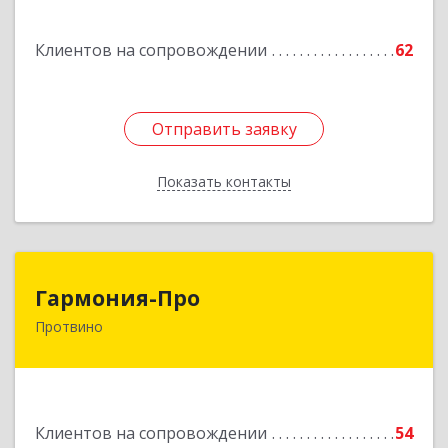
Наро-Фоминск г, Маршала Жукова Г.К. ул, дом
№ 14-92
Клиентов на сопровождении
62
Подробнее
Отправить заявку
Отправить заявку
Показать контакты
Назад
Гармония-Про
Гармония-Про
Протвино
142280, Московская обл, Протвино г, Ленина
ул, дом № 18, кв.198
Подробнее
Клиентов на сопровождении
54