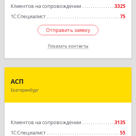
Клиентов на сопровождении
3325
1С:Специалист
75
Отправить заявку
Отправить заявку
Показать контакты
Назад
АСП
АСП
Екатеринбург
620075, Свердловская обл, Екатеринбург г,
Карла Либкнехта ул, строение 22, оф.521
Подробнее
Клиентов на сопровождении
3135
1С:Специалист
55