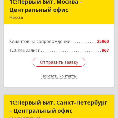
1С:Первый Бит, Москва –
1С:Первый Бит, Москва –
Центральный офис
Центральный офис
Москва
г. Москва, ул. Воронцовская, д. 35Б, корп 2
Подробнее
Клиентов на сопровождении
25960
1С:Специалист
967
Отправить заявку
Отправить заявку
Показать контакты
Назад
1С:Первый Бит, Санкт-Петербург
1С:Первый Бит, Санкт-Петербург
– Центральный офис
– Центральный офис