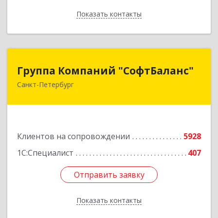
Показать контакты
Назад
Группа Компаний "СофтБаланс"
Группа Компаний "СофтБаланс"
Санкт-Петербург
195112, Санкт-Петербург г, Заневский пр-кт,
дом № 30, корпус 2, литера А
Подробнее
Клиентов на сопровождении
5928
1С:Специалист
407
Отправить заявку
Отправить заявку
Показать контакты
Назад