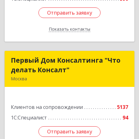
Отправить заявку
Отправить заявку
Показать контакты
Назад
Первый Дом Консалтинга "Что
Первый Дом Консалтинга "Что
делать Консалт"
делать Консалт"
Москва
127083, Москва г, Мишина ул, дом № 56
Подробнее
Клиентов на сопровождении
5137
1С:Специалист
94
Отправить заявку
Отправить заявку