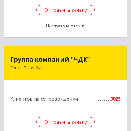
Отправить заявку
Отправить заявку
Показать контакты
Назад
Группа компаний "ЧДК"
Группа компаний "ЧДК"
Санкт-Петербург
191119, Санкт-Петербург г, вн.тер.г.
муниципальный округ Владимирский округ,
Лиговский пр-кт, дом № 123, литера А, пом.5-Н
Подробнее
Клиентов на сопровождении
3025
Отправить заявку
Отправить заявку