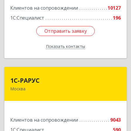
Клиентов на сопровождении
10127
1С:Специалист
196
Отправить заявку
Отправить заявку
Показать контакты
Назад
1С-РАРУС
1С-РАРУС
Москва
127434, Москва г, Дмитровское ш, дом № 9Б
Подробнее
Клиентов на сопровождении
9043
1С:Специалист
590