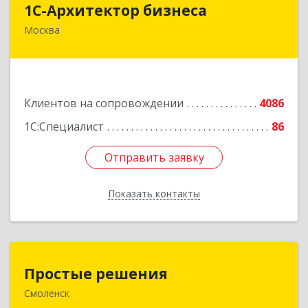
1С-Архитектор бизнеса
Москва
115114, Москва г, Кожевнический 2-й пер, дом
№ 12, строение 2, этаж 2,пом.XII, ком.6
Подробнее
Клиентов на сопровождении
4086
1С:Специалист
86
Отправить заявку
Отправить заявку
Показать контакты
Назад
Простые решения
Простые решения
Смоленск
214015, Смоленская обл, Смоленск г, Большая