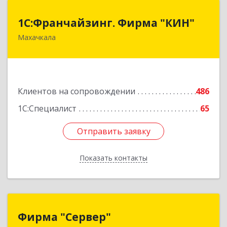
1С:Франчайзинг. Фирма "КИН"
1С:Франчайзинг. Фирма "КИН"
Махачкала
367030, Дагестан Респ, Махачкала г, И.Казака
ул, дом № 31
Подробнее
Клиентов на сопровождении
486
1С:Специалист
65
Отправить заявку
Отправить заявку
Показать контакты
Назад
Фирма "Сервер"
Фирма "Сервер"