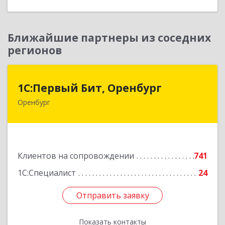
Ближайшие партнеры из соседних
регионов
1С:Первый Бит, Оренбург
1С:Первый Бит, Оренбург
Оренбург
460044, Оренбургская обл, Оренбург, Березка
ул, дом № 2/5, пом.4
Подробнее
Клиентов на сопровождении
741
1С:Специалист
24
Отправить заявку
Отправить заявку
Показать контакты
Назад