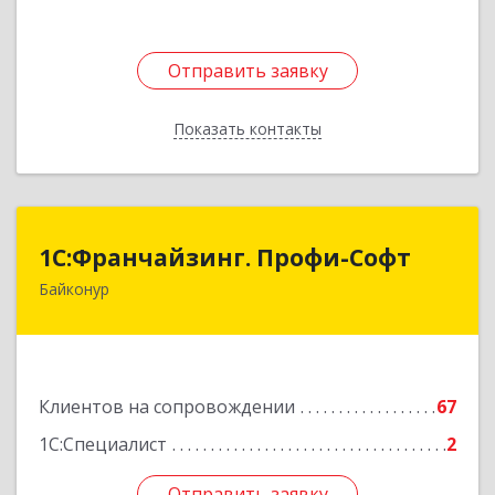
Отправить заявку
Отправить заявку
Показать контакты
Назад
1С:Франчайзинг. Профи-Софт
1С:Франчайзинг. Профи-Софт
Байконур
468320, Байконур г, Ленина ул, дом № 10,
кв.1+2+3
Подробнее
Клиентов на сопровождении
67
1С:Специалист
2
Отправить заявку
Отправить заявку