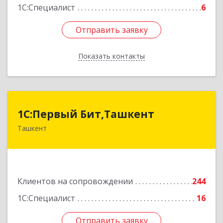
1С:Специалист
6
Отправить заявку
Отправить заявку
Показать контакты
Назад
1C:Первый Бит,Ташкент
1C:Первый Бит,Ташкент
Ташкент
г. Ташкент, Мирабадский район, ул. Афросиаб,
4Б, ком 205А
Подробнее
Клиентов на сопровождении
244
1С:Специалист
16
Отправить заявку
Отправить заявку