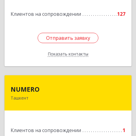
Подробнее
Клиентов на сопровождении
127
Отправить заявку
Отправить заявку
Показать контакты
Назад
NUMERO
NUMERO
Ташкент
УЗБЕКИСТАН , г. Ташкент, Хамзинский район,
58 в/г, д. 70/2, кв. 1
Подробнее
Клиентов на сопровождении
1