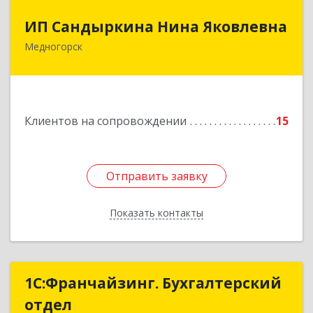
ИП Сандыркина Нина Яковлевна
ИП Сандыркина Нина Яковлевна
Медногорск
462270, Оренбургская обл, Медногорск г,
Металлургов ул, дом № 19, кв.22
Подробнее
Клиентов на сопровождении
15
Отправить заявку
Отправить заявку
Показать контакты
Назад
1С:Франчайзинг. Бухгалтерский
1С:Франчайзинг. Бухгалтерский
отдел
отдел