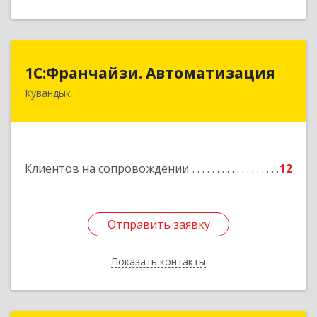
1С:Франчайзи. Автоматизация
1С:Франчайзи. Автоматизация
Кувандык
462220, Оренбургская обл, Кувандыкский р-н,
Кувандык г, Советская ул, дом № 10
Подробнее
Клиентов на сопровождении
12
Отправить заявку
Отправить заявку
Показать контакты
Назад