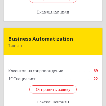
Показать контакты
Назад
Business Automatization
Business Automatization
Ташкент
Узбекистан, г. Ташкент, Мирабадский район,
ул. Афросиеб, дом 4Б
Подробнее
Клиентов на сопровождении
69
1С:Специалист
22
Отправить заявку
Отправить заявку
Показать контакты
Назад