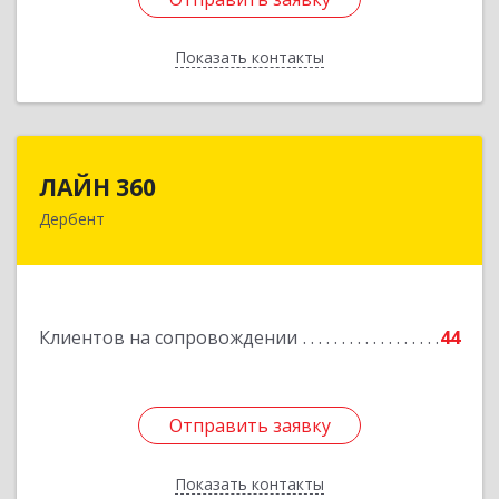
Показать контакты
Назад
ЛАЙН 360
ЛАЙН 360
Дербент
368600, Дагестан Респ, Дербент г, Ю.Гагарина
ул, домовладение № 14, пом.1
Подробнее
Клиентов на сопровождении
44
Отправить заявку
Отправить заявку
Показать контакты
Назад