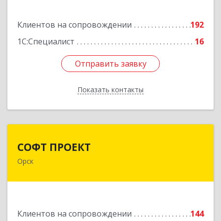
Подробнее
Клиентов на сопровождении
192
1С:Специалист
16
Отправить заявку
Отправить заявку
Показать контакты
Назад
СОФТ ПРОЕКТ
СОФТ ПРОЕКТ
Орск
462430, Оренбургская обл, Орск г,
Добровольского ул, дом № 23, кв.11
Подробнее
Клиентов на сопровождении
144