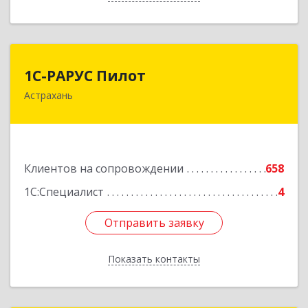
1С-РАРУС Пилот
1С-РАРУС Пилот
Астрахань
414024, Астраханская обл, Астрахань г,
Бакинская ул, корпус 78, пом.28, КОМ. 31
Подробнее
Клиентов на сопровождении
658
1С:Специалист
4
Отправить заявку
Отправить заявку
Показать контакты
Назад