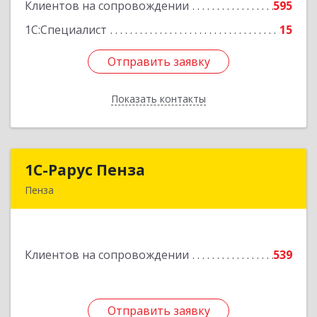
Клиентов на сопровождении
595
Подробнее
1С:Специалист
15
Отправить заявку
Отправить заявку
Показать контакты
Назад
1С-Рарус Пенза
1С-Рарус Пенза
Пенза
440028, Пензенская обл, Пенза г, Леонова ул,
дом № 10, пом.10
Клиентов на сопровождении
539
Подробнее
Отправить заявку
Отправить заявку