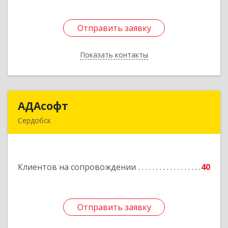
Отправить заявку
Отправить заявку
Показать контакты
Назад
АДАсофт
АДАсофт
Сердобск
442894, Пензенская обл, Сердобск г,
Чайковского ул, дом № 96А, кв.6
Клиентов на сопровождении
40
Подробнее
Отправить заявку
Отправить заявку