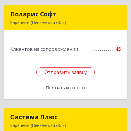
Поларис Софт
Поларис Софт
Заречный (Пензенская обл.)
442960, Пензенская обл, Заречный г,
В.В.Демакова проезд, дом № 5, кв.303
Клиентов на сопровождении
45
Подробнее
Отправить заявку
Отправить заявку
Показать контакты
Назад
Система Плюс
Система Плюс
Заречный (Пензенская обл.)