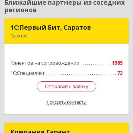
Ближайшие партнеры из соседних
регионов
1С:Первый Бит, Саратов
1С:Первый Бит, Саратов
Саратов
410005, Саратовская обл, Саратов г,
Астраханская ул, дом № 87, корпус 50
Клиентов на сопровождении
1585
Подробнее
1С:Специалист
73
Отправить заявку
Отправить заявку
Показать контакты
Назад
Компания Гарант
Компания Гарант