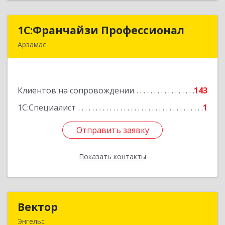
1С:Франчайзи Профессионал
1С:Франчайзи Профессионал
Арзамас
607227, Нижегородская обл, Арзамас г, Кирова
ул, дом № 56, кв.6
Клиентов на сопровождении
143
Подробнее
1С:Специалист
1
Отправить заявку
Отправить заявку
Показать контакты
Назад
Вектор
Вектор
Энгельс