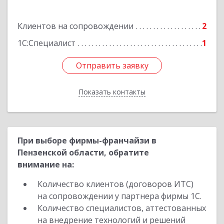
Борисоглебск г, Матросовская ул, дом № 127
Клиентов на сопровождении
2
Подробнее
1С:Специалист
1
Отправить заявку
Отправить заявку
Показать контакты
Назад
При выборе фирмы-франчайзи в
Пензенской области, обратите
внимание на:
Количество клиентов (договоров ИТС)
на сопровождении у партнера фирмы 1С.
Количество специалистов, аттестованных
на внедрение технологий и решений