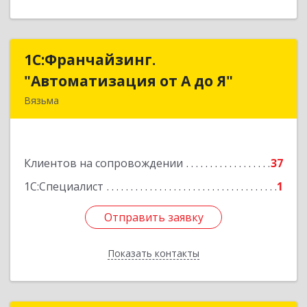
1С:Франчайзинг.
1С:Франчайзинг.
"Автоматизация от А до Я"
"Автоматизация от А до Я"
Вязьма
215111, Смоленская обл, Вязьма г,
Красноармейское ш, дом № 3а, кв.42
Клиентов на сопровождении
37
Подробнее
1С:Специалист
1
Отправить заявку
Отправить заявку
Показать контакты
Назад