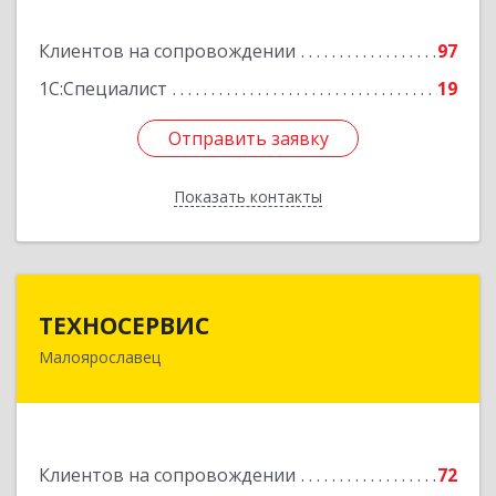
Подробнее
Клиентов на сопровождении
97
1С:Специалист
19
Отправить заявку
Отправить заявку
Показать контакты
Назад
ТЕХНОСЕРВИС
ТЕХНОСЕРВИС
Малоярославец
249094, Калужская обл, Малоярославецкий р-н,
Малоярославец г, Зеленая ул, дом № 2а
Подробнее
Клиентов на сопровождении
72