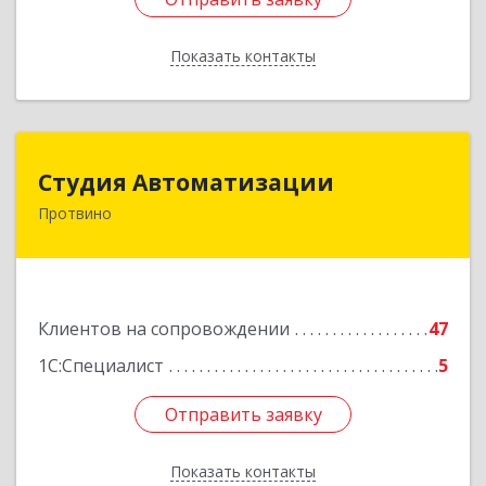
Показать контакты
Назад
Студия Автоматизации
Студия Автоматизации
Протвино
142281, Московская обл, Протвино г, Ленина
ул, дом № 39, оф.8
Подробнее
Клиентов на сопровождении
47
1С:Специалист
5
Отправить заявку
Отправить заявку
Показать контакты
Назад