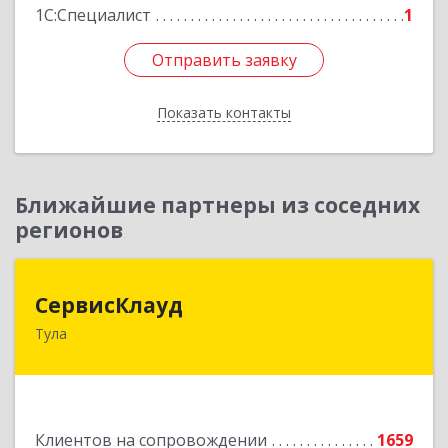
1С:Специалист
1
Отправить заявку
Отправить заявку
Показать контакты
Назад
Ближайшие партнеры из соседних
регионов
СервисКлауд
СервисКлауд
Тула
300028, Тульская обл, Тула г, Болдина ул, дом №
98, оф.545
Подробнее
Клиентов на сопровождении
1659