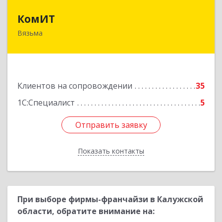
КомИТ
КомИТ
Вязьма
215110, Смоленская обл, Вяземский м. р-н,
Вязьма г, Вяземское г.п., Восстания ул, дом № 1,
пом.22
Подробнее
Клиентов на сопровождении
35
1С:Специалист
5
Отправить заявку
Отправить заявку
Показать контакты
Назад
При выборе фирмы-франчайзи в Калужской
области, обратите внимание на: