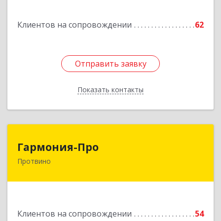
Наро-Фоминск г, Маршала Жукова Г.К. ул, дом
№ 14-92
Клиентов на сопровождении
62
Подробнее
Отправить заявку
Отправить заявку
Показать контакты
Назад
Гармония-Про
Гармония-Про
Протвино
142280, Московская обл, Протвино г, Ленина
ул, дом № 18, кв.198
Подробнее
Клиентов на сопровождении
54