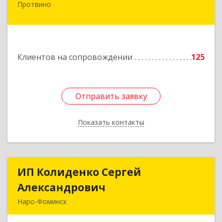
Протвино
142281, Московская обл, Протвино г,
Кременковское ш, дом № 9А
Подробнее
Клиентов на сопровождении
125
Отправить заявку
Отправить заявку
Показать контакты
Назад
ИП Колиденко Сергей
ИП Колиденко Сергей
Александрович
Александрович
Наро-Фоминск
143300, Московская обл, Наро-Фоминский р-н,