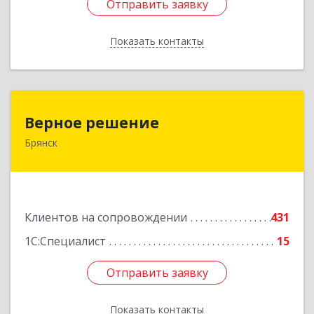
Отправить заявку
Отправить заявку
Показать контакты
Назад
Верное решение
Верное решение
Брянск
241035, Брянская обл, Брянск г, Ульянова ул,
дом № 4, оф.307
Подробнее
Клиентов на сопровождении
431
1С:Специалист
15
Отправить заявку
Отправить заявку
Показать контакты
Назад