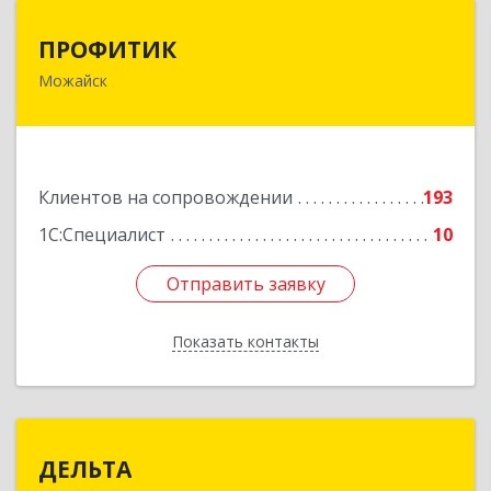
ПРОФИТИК
ПРОФИТИК
Можайск
143200, Московская обл, Можайский р-н,
Можайск г, Молодежная ул, дом № 4
Подробнее
Клиентов на сопровождении
193
1С:Специалист
10
Отправить заявку
Отправить заявку
Показать контакты
Назад
ДЕЛЬТА
ДЕЛЬТА