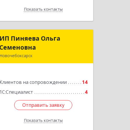
Показать контакты
Назад
ИП Пиняева Ольга
ИП Пиняева Ольга
Семеновна
Семеновна
Новочебоксарск
429965, Чувашская Республика -
Чувашия, Новочебоксарск г,
Пионерская ул, дом № 2, корпус 2,
Клиентов на сопровождении
кв.141
14
1С:Специалист
4
Подробнее
Отправить заявку
Отправить заявку
Показать контакты
Назад