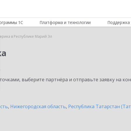
ограммы 1С
Платформа и технологии
Поддержка 
ерика в Республике Марий Эл
ка
л
очками, выберите партнёра и отправьте заявку на ко
асть
,
Нижегородская область
,
Республика Татарстан (Тат