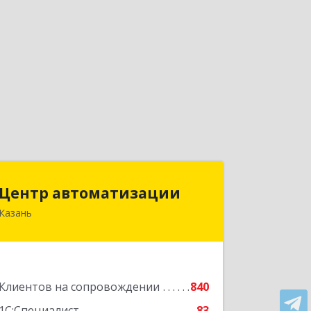
Центр автоматизации
Центр автоматизации
Казань
420133, Татарстан Респ, Казань г,
Ямашева пр-кт, дом № 92
Подробнее
Клиентов на сопровождении
840
1С:Специалист
83