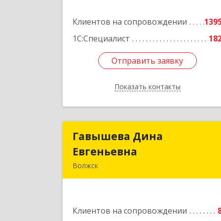
Подробне
Клиентов на сопровождении
139
1С:Специалист
18
Отправить заявку
Отправить заявку
Показать контакты
Назад
Гавышева Дина
Гавышева Дин
Евгеньевна
Евгеньевн
Волжск
Подробне
Клиентов на сопровождении