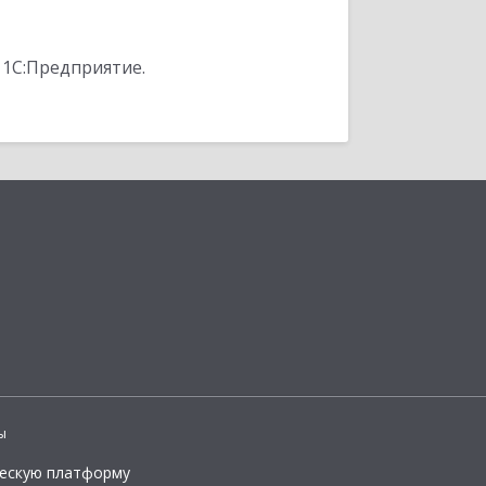
 1С:Предприятие.
ы
ческую платформу