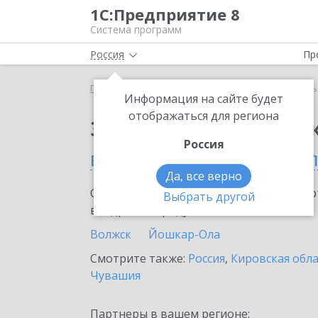
1С:Предприятие 8
Система программ
Россия
Пр
Главная
Сервисы ИТС
1С-Курьерика
1С-Курь
Информация на сайте будет
отображаться для региона
Заказать 1С-Курьери
Россия
в Республике Марий Э
Да, все верно
Ознакомьтесь с информационными карт
Выбрать другой
внедрение продукта.
Волжск
Йошкар-Ола
Смотрите также:
Россия
,
Кировская обл
Чувашия
Партнеры в вашем регионе: