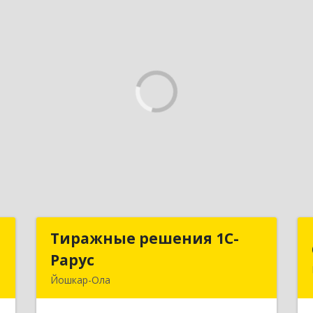
а
Тиражные решения 1С-
Тиражные решения 1С-
Рарус
Рарус
,
Йошкар-Ола
8
424003, Марий Эл Респ, Йошкар-Ола г,
Суворова ул, дом № 13Б