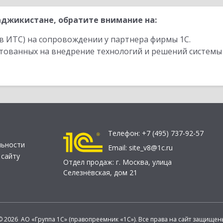
джикистане, обратите внимание на:
в ИТС) на сопровождении у партнера фирмы 1С.
стованных на внедрение технологий и решений системы
Телефон:
+7 (495) 737-92-57
льности
Email:
site_v8@1c.ru
 сайту
Отдел продаж:
г. Москва
,
улица
Селезнёвская, дом 21
© 2026 АО «Группа 1С» (правопреемник «1С»). Все права на сайт защищен