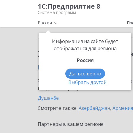
1С:Предприятие 8
Система программ
Россия
Пр
Главная
Сервисы ИТС
1С-Курьерика
1С-Курь
Информация на сайте будет
отображаться для региона
Заказать 1С-Курьери
Россия
в Таджикистане
Да, все верно
Ознакомьтесь с информационными карт
Выбрать другой
внедрение продукта.
Душанбе
Смотрите также:
Азербайджан
,
Армения
Партнеры в вашем регионе: