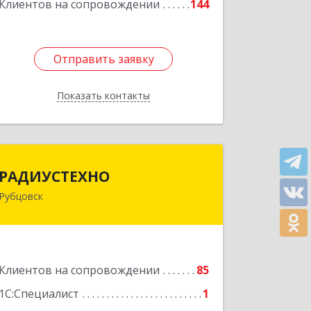
Клиентов на сопровождении
144
Отправить заявку
Отправить заявку
Показать контакты
Назад
РАДИУСТЕХНО
РАДИУСТЕХНО
Рубцовск
658225, Алтайский край, Рубцовск г,
Ленина пр-кт, дом № 206, оф.427
Подробнее
Клиентов на сопровождении
85
1С:Специалист
1