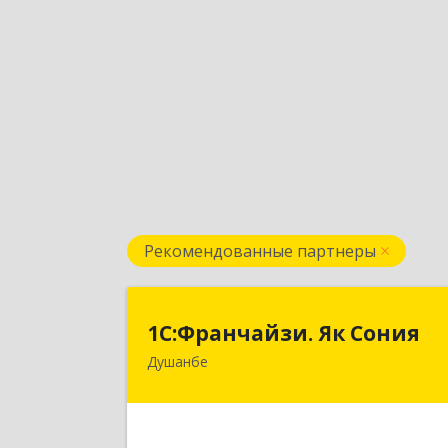
Рекомендованные партнеры
1С:Франчайзи. Як Сони
1С:Франчайзи. Як Сония
Душанбе
Республика Таджикистан, 734013, г
Душанбе, ул. Нисор Мухаммад 5/
Подробне