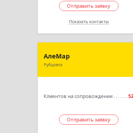
Отправить заявку
Отправить заявку
Показать контакты
Назад
АлеМа
АлеМар
Рубцовск
658210, Алтайский край, Рубцовск г
Комсомольская ул, дом № 8
Подробне
Клиентов на сопровождении
5
Отправить заявку
Отправить заявку