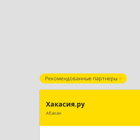
Рекомендованные партнеры
Хакасия.р
Хакасия.ру
Абакан
655017, Хакасия Респ, Абакан г
Вяткина ул, дом № 
Подробне