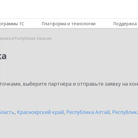
ограммы 1С
Платформа и технологии
Поддержка 
ерика в Республике Хакасия
ка
очками, выберите партнёра и отправьте заявку на ко
бласть
,
Красноярский край
,
Республика Алтай
,
Республик