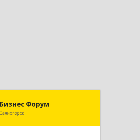
Бизнес Форум
Бизнес Форум
Саяногорск
655603, Хакасия Респ, Саяногорск г,
Советский мкр, дом № 2, кв.262
Подробнее