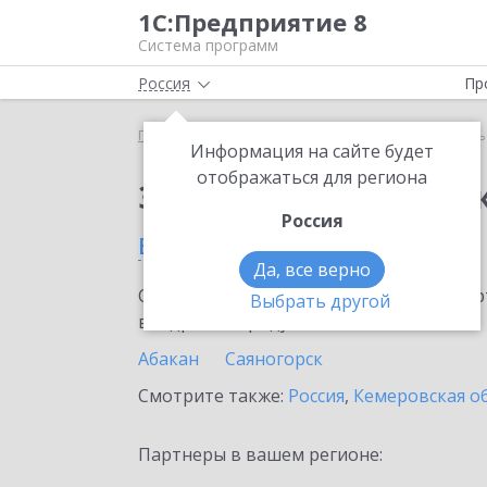
1С:Предприятие 8
Система программ
Россия
Пр
Главная
Сервисы ИТС
1С-Курьерика
1С-Курь
Информация на сайте будет
отображаться для региона
Заказать 1С-Курьери
Россия
в Республике Хакасия
Да, все верно
Ознакомьтесь с информационными карт
Выбрать другой
внедрение продукта.
Абакан
Саяногорск
Смотрите также:
Россия
,
Кемеровская о
Партнеры в вашем регионе: