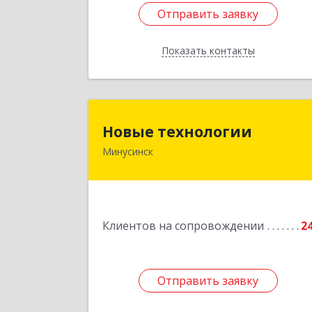
Отправить заявку
Отправить заявку
Показать контакты
Назад
Новые технологи
Новые технологии
Минусинск
662606, Красноярский край
Минусинск г, Абаканская ул, дом № 44
корпус 
Подробне
Клиентов на сопровождении
2
Отправить заявку
Отправить заявку