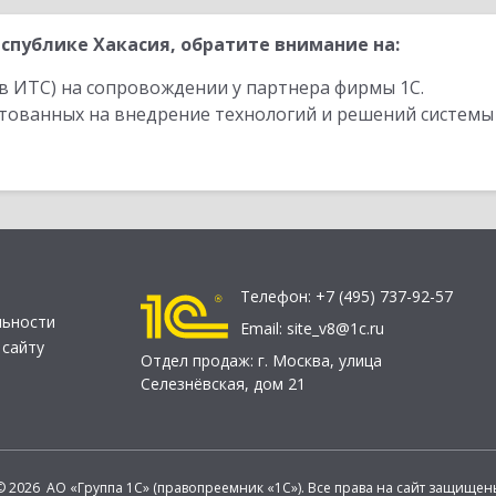
спублике Хакасия, обратите внимание на:
в ИТС) на сопровождении у партнера фирмы 1С.
стованных на внедрение технологий и решений системы
Телефон:
+7 (495) 737-92-57
льности
Email:
site_v8@1c.ru
 сайту
Отдел продаж:
г. Москва
,
улица
Селезнёвская, дом 21
© 2026 АО «Группа 1С» (правопреемник «1С»). Все права на сайт защищен