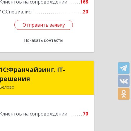
Подробнее
Клиентов на сопровождении
168
1С:Специалист
20
Отправить заявку
Отправить заявку
Показать контакты
Назад
1С:Франчайзинг. IT-
1С:Франчайзинг. IT-
решения
решения
Белово
652600, Кемеровская обл, Белово г,
Железнодорожный пер, дом № 27
Клиентов на сопровождении
70
Подробнее