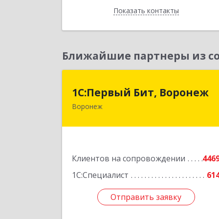
Показать контакты
Назад
Ближайшие партнеры из со
1С:Первый Бит, Вороне
1С:Первый Бит, Воронеж
Воронеж
394006, Воронежская обл, Воронеж г
20-летия Октября ул, дом № 119
оф.71
Подробне
Клиентов на сопровождении
446
1С:Специалист
61
Отправить заявку
Отправить заявку