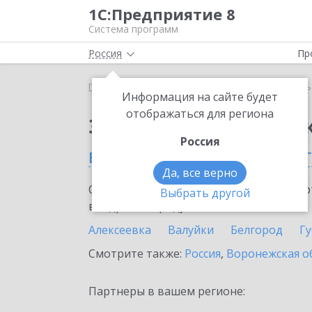
1С:Предприятие 8
Система программ
Россия
Пр
Главная
Сервисы ИТС
1С-Курьерика
1С-Курь
Информация на сайте будет
отображаться для региона
Заказать 1С-Курьери
Россия
в Белгородской облас
Да, все верно
Ознакомьтесь с информационными карт
Выбрать другой
внедрение продукта.
Алексеевка
Валуйки
Белгород
Г
Смотрите также:
Россия
,
Воронежская о
Партнеры в вашем регионе: