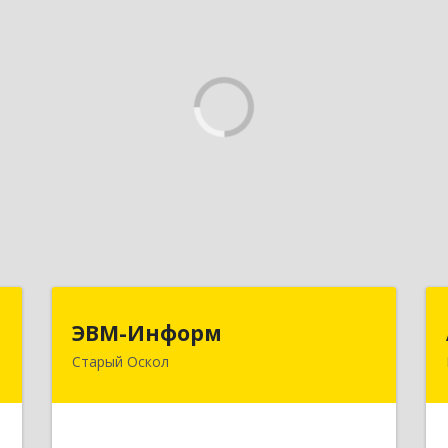
н
ЭВМ-Информ
ЭВМ-Информ
Старый Оскол
,
309516, Белгородская обл, Старый
1
Оскол г, Лесной мкр, дом № 3, оф.103
е
Подробнее