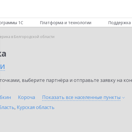
ограммы 1С
Платформа и технологии
Поддержка 
ерика в Белгородской области
ка
ти
очками, выберите партнёра и отправьте заявку на ко
убкин
Короча
Показать все населенные
пункты
бласть
,
Курская область