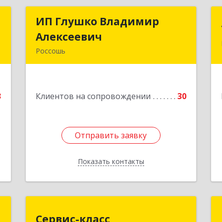
р
ИП Глушко Владимир
ИП Глушко Владимир
ч
Алексеевич
Алексеевич
Россошь
,
396650, Воронежская обл,
1
Россошанский р-н, Россошь г,ул
Октябрьская 76 Г
3
Клиентов на сопровождении
30
е
Подробнее
Отправить заявку
Отправить заявку
Показать контакты
Назад
"
Сервис-класс
Сервис-класс