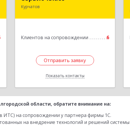
Курчатов
307251, Курская обл, Курчатовский р-
е
н, Курчатов г, Коммунистический пр-
т, дом № 30, корпус А
Подробнее
5
Клиентов на сопровождении
6
Отправить заявку
Отправить заявку
Показать контакты
Назад
лгородской области, обратите внимание на:
в ИТС) на сопровождении у партнера фирмы 1С.
стованных на внедрение технологий и решений системы