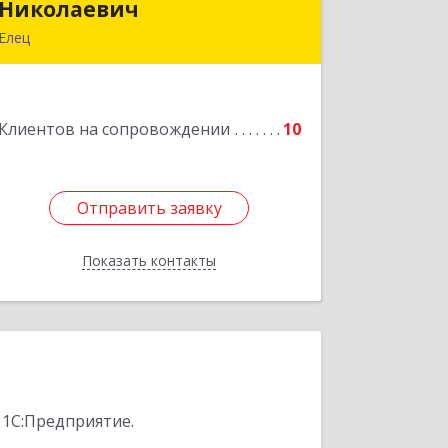
Николаевич
Николаевич
Елец
399771, Липецкая обл, Елец г,
Н.Гусевой ул, 56А
Клиентов на сопровождении
10
Подробнее
Отправить заявку
Отправить заявку
Показать контакты
Назад
 1С:Предприятие.