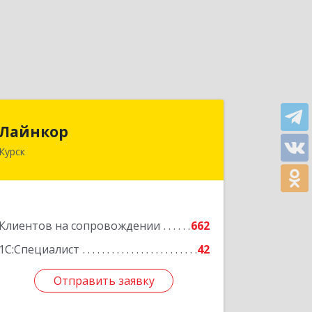
Лайнкор
Лайнкор
Курск
305021, Курская обл, Курск г, Победы
пр-кт, дом № 10, оф.№64
Подробнее
Клиентов на сопровождении
662
1С:Специалист
42
Отправить заявку
Отправить заявку