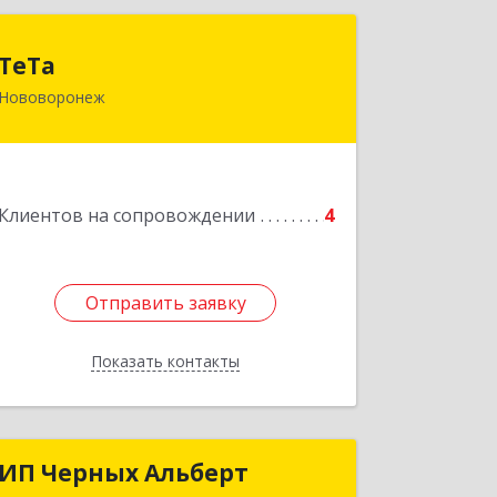
ТеТа
ТеТа
Нововоронеж
396 073, Нововоронеж г, а/я, дом № 30
Подробнее
Клиентов на сопровождении
4
Отправить заявку
Отправить заявку
Показать контакты
Назад
ИП Черных Альберт
ИП Черных Альберт