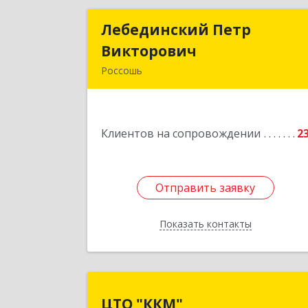
Лебединский Петр
Лебединский Пет
Викторович
Викторови
Россошь
396650, Воронежская обл., г. Россошь
пер. Крамского 1
Клиентов на сопровождении
2
Подробне
Отправить заявку
Отправить заявку
Показать контакты
Назад
ЦТО "ККМ
ЦТО "ККМ"