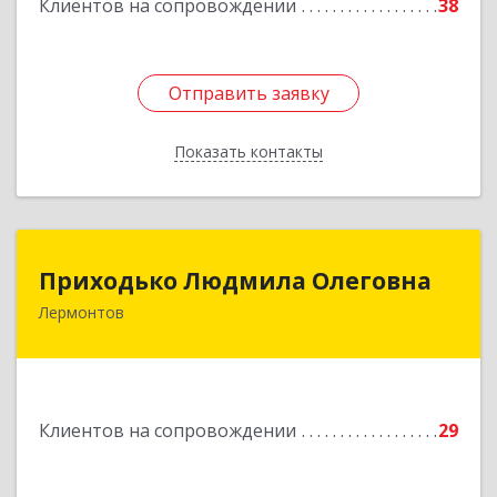
Клиентов на сопровождении
38
Отправить заявку
Отправить заявку
Показать контакты
Назад
Приходько Людмила Олеговна
Приходько Людмила Олеговна
Лермонтов
357341, Лермонтов г, П.Лумумбы ул, дом №
43/2, кв.44
Подробнее
Клиентов на сопровождении
29