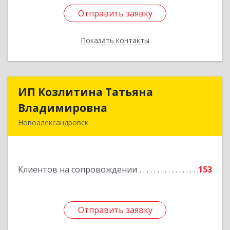
Отправить заявку
Отправить заявку
Показать контакты
Назад
ИП Козлитина Татьяна
ИП Козлитина Татьяна
Владимировна
Владимировна
Новоалександровск
356000, Ставропольский край,
Новоалександровск г, Гайдара пер, дом № 25
Клиентов на сопровождении
153
Подробнее
Отправить заявку
Отправить заявку