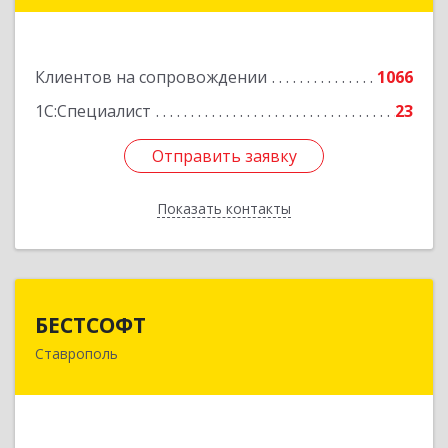
Подробнее
Клиентов на сопровождении
1066
1С:Специалист
23
Отправить заявку
Отправить заявку
Показать контакты
Назад
БЕСТСОФТ
БЕСТСОФТ
Ставрополь
355011, Ставропольский край, Ставрополь г,
45 Параллель ул, дом № 38, оф.151
Подробнее