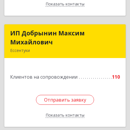
Показать контакты
Назад
ИП Добрынин Максим
ИП Добрынин Максим
Михайлович
Михайлович
Ессентуки
357601, Ставропольский край, Ессентуки,
Спасателей, дом № 5, кв.43
Клиентов на сопровождении
110
Подробнее
Отправить заявку
Отправить заявку
Показать контакты
Назад