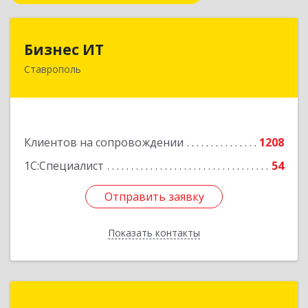
Бизнес ИТ
Бизнес ИТ
Ставрополь
355035, Ставропольский край, Ставрополь г, 1
Промышленная ул, дом № 3, корпус А
Подробнее
Клиентов на сопровождении
1208
1С:Специалист
54
Отправить заявку
Отправить заявку
Показать контакты
Назад
ГК Статус