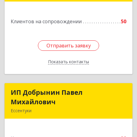
н, Александрийская ст-ца, Курдюмовский пер,
дом № 10
Клиентов на сопровождении
50
Подробнее
Отправить заявку
Отправить заявку
Показать контакты
Назад
ИП Добрынин Павел
ИП Добрынин Павел
Михайлович
Михайлович
Ессентуки
Подробнее