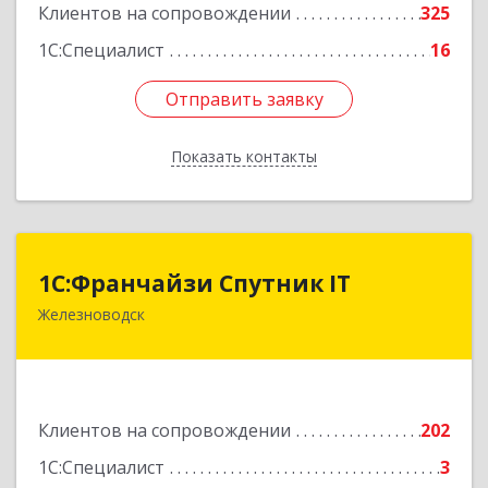
Клиентов на сопровождении
325
1С:Специалист
16
Отправить заявку
Отправить заявку
Показать контакты
Назад
1С:Франчайзи Спутник IT
1С:Франчайзи Спутник IT
Железноводск
357430, Ставропольский край, город-курорт
Железноводск, Иноземцево п, Свободы ул, дом
№ 136
Подробнее
Клиентов на сопровождении
202
1С:Специалист
3