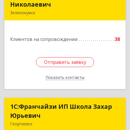
Николаевич
Николаевич
Зеленокумск
357910, Ставропольский край, Советский р-н,
Зеленокумск г, Ленина пл, дом № 6, оф.4
Клиентов на сопровождении
38
Подробнее
Отправить заявку
Отправить заявку
Показать контакты
Назад
1С:Франчайзи ИП Школа Захар
1С:Франчайзи ИП Школа Захар
Юрьевич
Юрьевич
Георгиевск
357840, Ставропольский край, Георгиевский р-