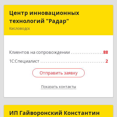
Центр инновационных
Центр инновационных
технологий "Радар"
технологий "Радар"
Кисловодск
357000, Ставропольский край, Кисловодск г,
Цандера проезд, дом № 2
Клиентов на сопровождении
88
Подробнее
1С:Специалист
2
Отправить заявку
Отправить заявку
Показать контакты
Назад
ИП Гайворонский Константин
ИП Гайворонский Константин