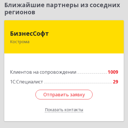
Ближайшие партнеры из соседних
регионов
БизнесСофт
БизнесСофт
Кострома
156016, Костромская обл, Кострома г,
Профсоюзная ул, дом № 14а, пом.1, каб. 3
Подробнее
Клиентов на сопровождении
1009
1С:Специалист
29
Отправить заявку
Отправить заявку
Показать контакты
Назад