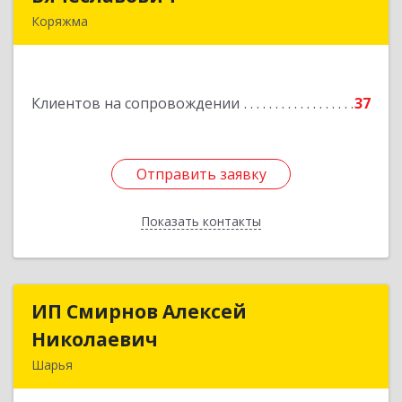
Коряжма
165650, Архангельская обл, Коряжма г,
Набережная им Н.Островского ул, дом № 38
Клиентов на сопровождении
37
Подробнее
Отправить заявку
Отправить заявку
Показать контакты
Назад
ИП Смирнов Алексей
ИП Смирнов Алексей
Николаевич
Николаевич
Шарья
Подробнее