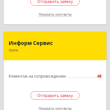
Отправить заявку
Отправить заявку
Показать контакты
Назад
Информ Сервис
Информ Сервис
Урень
606800, Нижегородская обл, Уренский р-н,
Урень г, Ленина ул, дом № 95 А
Подробнее
Клиентов на сопровождении
48
Отправить заявку
Отправить заявку
Показать контакты
Назад