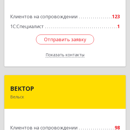
Подробнее
Клиентов на сопровождении
123
1С:Специалист
1
Отправить заявку
Отправить заявку
Показать контакты
Назад
ВЕКТОР
ВЕКТОР
Вельск
165150, Архангельская обл, Вельский р-н,
Вельск г, Конева ул, дом № 16А, строение 2
Подробнее
Клиентов на сопровождении
98