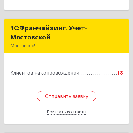
1С:Франчайзинг. Учет-
1С:Франчайзинг. Учет-
Мостовской
Мостовской
Мостовской
352570, Краснодарский край, Мостовский р-н,
Мостовской пгт, Производственная ул, дом №
58, корпус 1
Клиентов на сопровождении
18
Подробнее
Отправить заявку
Отправить заявку
Показать контакты
Назад