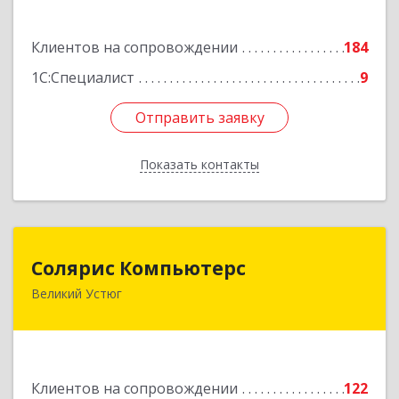
Подробнее
Клиентов на сопровождении
184
1С:Специалист
9
Отправить заявку
Отправить заявку
Показать контакты
Назад
Солярис Компьютерс
Солярис Компьютерс
Великий Устюг
162390, Вологодская обл, Великий Устюг г,
Виноградова ул, дом № 87
Подробнее
Клиентов на сопровождении
122