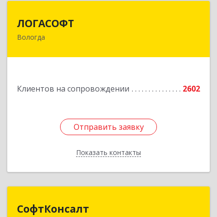
ЛОГАСОФТ
ЛОГАСОФТ
Вологда
160002, Вологодская обл, Вологда г, Гагарина
ул, дом № 26, пом.3
Подробнее
Клиентов на сопровождении
2602
Отправить заявку
Отправить заявку
Показать контакты
Назад
СофтКонсалт
СофтКонсалт