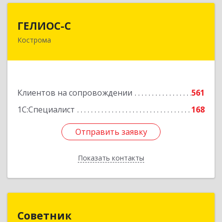
ГЕЛИОС-С
ГЕЛИОС-С
Кострома
156026, Костромская обл, г.о. город Кострома,
Кострома г, Советская ул, дом № 136а
Подробнее
Клиентов на сопровождении
561
1С:Специалист
168
Отправить заявку
Отправить заявку
Показать контакты
Назад
Советник
Советник