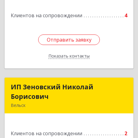
Клиентов на сопровождении
4
Отправить заявку
Отправить заявку
Показать контакты
Назад
ИП Зеновский Николай
ИП Зеновский Николай
Борисович
Борисович
Вельск
165150, Архангельская обл, Вельский р-н,
Лукинская д, Надежды ул, дом № 6
Клиентов на сопровождении
2
Подробнее