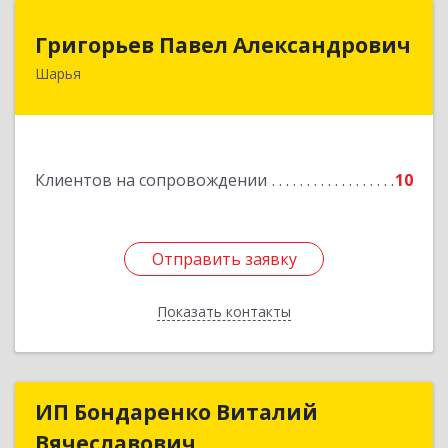
Григорьев Павел Александрович
Григорьев Павел Александрович
Шарья
157505, Костромская область, город Шарья,
улица Краснухина, дом 6.
Подробнее
Клиентов на сопровождении
10
Отправить заявку
Отправить заявку
Показать контакты
Назад
ИП Бондаренко Виталий
ИП Бондаренко Виталий
Вячеславович
Вячеславович