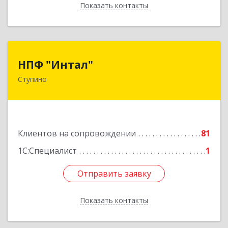
Показать контакты
Назад
НПФ "Интал"
НПФ "Интал"
Ступино
142800, Московская обл, Ступинский р-н,
Ступино г, Чайковского ул, дом № 5а, оф.34
Подробнее
Клиентов на сопровождении
81
1С:Специалист
1
Отправить заявку
Отправить заявку
Показать контакты
Назад