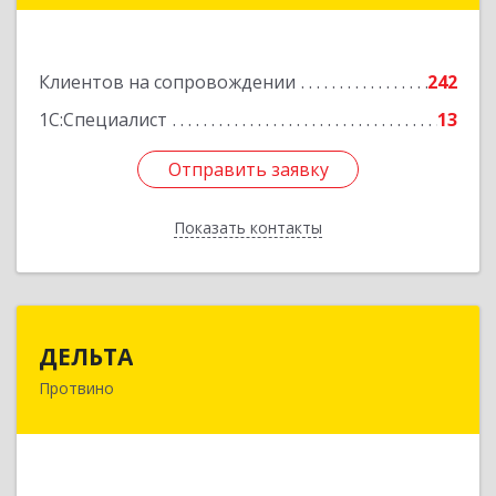
Подробнее
Клиентов на сопровождении
242
1С:Специалист
13
Отправить заявку
Отправить заявку
Показать контакты
Назад
ДЕЛЬТА
ДЕЛЬТА
Протвино
142281, Московская обл, Протвино г,
Кременковское ш, дом № 9А
Подробнее