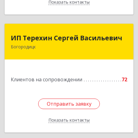
Показать контакты
Назад
ИП Терехин Сергей Васильевич
ИП Терехин Сергей Васильевич
Богородицк
301831, Тульская обл, Богородицкий р-н,
Богородицк г, Полевая ул, дом № 32, кв.92
Подробнее
Клиентов на сопровождении
72
Отправить заявку
Отправить заявку
Показать контакты
Назад