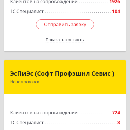
Клиентов на сопровождении
1926
1С:Специалист
104
Отправить заявку
Отправить заявку
Показать контакты
Назад
ЭсПиЭс (Софт Профэшнл Севис )
ЭсПиЭс (Софт Профэшнл Севис )
Новомосковск
301659, Тульская обл, Новомосковский р-н,
Новомосковск г, Шахтеров ул, дом № 33/33
Подробнее
Клиентов на сопровождении
724
1С:Специалист
8