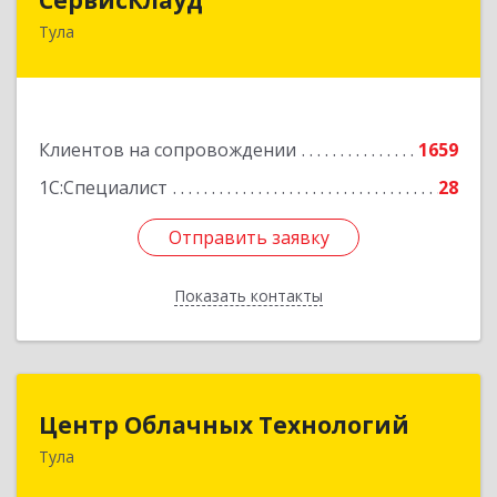
Тула
300028, Тульская обл, Тула г, Болдина ул, дом №
98, оф.545
Подробнее
Клиентов на сопровождении
1659
1С:Специалист
28
Отправить заявку
Отправить заявку
Показать контакты
Назад
Центр Облачных Технологий
Центр Облачных Технологий
Тула
300000, Тульская обл, г.о. город Тула, Тула г,
Жуковского ул, дом № 58, пом.602