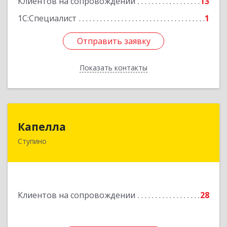
Клиентов на сопровождении
13
Подробнее
1С:Специалист
1
Отправить заявку
Отправить заявку
Показать контакты
Назад
Капелла
Капелла
Ступино
142800, Московская обл, Ступино г, Андропова
ул, дом № 93, кв.137
Подробнее
Клиентов на сопровождении
28