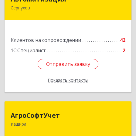
Серпухов
142205, Московская обл, Серпухов г,
Комсомольская ул, дом № 4а, кв.136
Подробнее
Клиентов на сопровождении
42
1С:Специалист
2
Отправить заявку
Отправить заявку
Показать контакты
Назад
АгроСофтУчет
АгроСофтУчет
Кашира
142932, Московская обл, г.о.Кашира, Каменка д,
Парковая ул, дом № 37