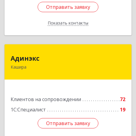
Отправить заявку
Отправить заявку
Показать контакты
Назад
Адинэкс
Адинэкс
Кашира
142900, Московская обл, г.о. Кашира, Кашира г,
Стрелецкая ул, дом № 70/1
Подробнее
Клиентов на сопровождении
72
1С:Специалист
19
Отправить заявку
Отправить заявку