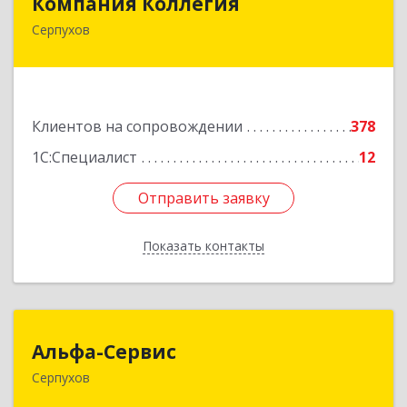
Компания Коллегия
Серпухов
142211, Московская обл, Серпухов г, Оборонная
ул, дом № 19
Подробнее
Клиентов на сопровождении
378
1С:Специалист
12
Отправить заявку
Отправить заявку
Показать контакты
Назад
Альфа-Сервис
Альфа-Сервис
Серпухов
142200, Московская обл, Серпухов г,
Красноармейская ул, дом № 35/60