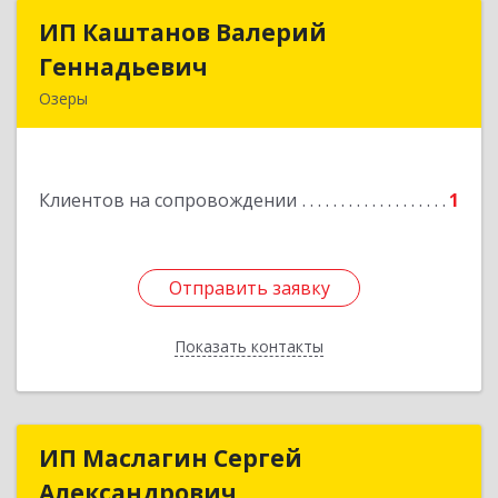
ИП Каштанов Валерий
ИП Каштанов Валерий
Геннадьевич
Геннадьевич
Озеры
140560, Московская обл, Озерский р-н, Озеры г,
Ленина ул, дом № 202
Клиентов на сопровождении
1
Подробнее
Отправить заявку
Отправить заявку
Показать контакты
Назад
ИП Маслагин Сергей
ИП Маслагин Сергей
Александрович
Александрович