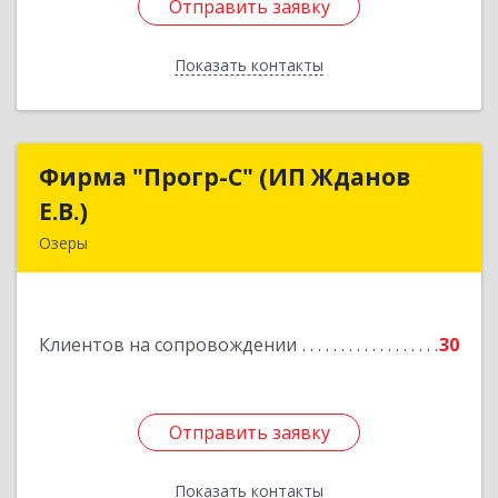
Отправить заявку
Отправить заявку
Показать контакты
Назад
Фирма "Прогр-С" (ИП Жданов
Фирма "Прогр-С" (ИП Жданов
Е.В.)
Е.В.)
Озеры
140563, Московская обл, Озерский р-н, Озеры г,
им Маршала Катукова мкр, дом № 16, кв.27
Клиентов на сопровождении
30
Подробнее
Отправить заявку
Отправить заявку
Показать контакты
Назад