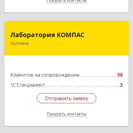
Показать контакты
Назад
Лаборатория КОМПАС
Лаборатория КОМПАС
Коломна
140415, Московская обл, Коломна г, Л.Толстого
ул, дом № 2
Подробнее
Клиентов на сопровождении
50
1С:Специалист
3
Отправить заявку
Отправить заявку
Показать контакты
Назад