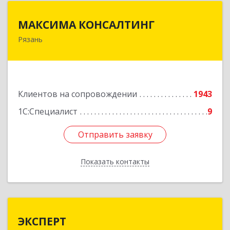
МАКСИМА КОНСАЛТИНГ
МАКСИМА КОНСАЛТИНГ
Рязань
390006, Рязанская обл, г.о.город Рязань, Рязань
г, Грибоедова ул, дом № 22, пом.H13
Подробнее
Клиентов на сопровождении
1943
1С:Специалист
9
Отправить заявку
Отправить заявку
Показать контакты
Назад
ЭКСПЕРТ
ЭКСПЕРТ