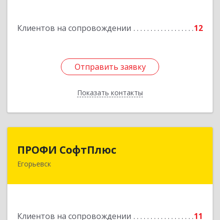
Подробнее
Клиентов на сопровождении
12
Отправить заявку
Отправить заявку
Показать контакты
Назад
ПРОФИ СофтПлюс
ПРОФИ СофтПлюс
Егорьевск
140301, Московская обл, Егорьевск г,
Парижской Коммуны ул, дом № 1Б, кв.316
Подробнее
Клиентов на сопровождении
11