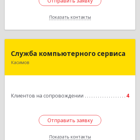
Отправить заявку
Отправить заявку
Показать контакты
Назад
Служба компьютерного сервиса
Служба компьютерного сервиса
Касимов
391300, Рязанская обл., г.Касимов, ул.Советская
136
Подробнее
Клиентов на сопровождении
4
Отправить заявку
Отправить заявку
Показать контакты
Назад