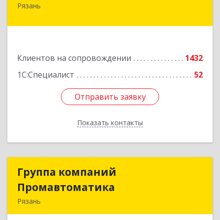
Рязань
390000, Рязанская обл, Рязань г, Кудрявцева ул,
дом № 66
Подробнее
Клиентов на сопровождении
1432
1С:Специалист
52
Отправить заявку
Отправить заявку
Показать контакты
Назад
Группа компаний
Группа компаний
Промавтоматика
Промавтоматика
Рязань
390005, Рязанская обл, Рязань г, Татарская ул,