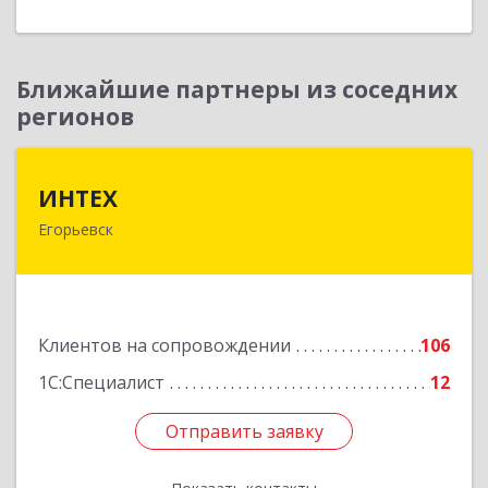
Ближайшие партнеры из соседних
регионов
ИНТЕХ
ИНТЕХ
Егорьевск
140300, Московская обл, Егорьевск г, 5-й мкр,
дом № 10, оф.2
Подробнее
Клиентов на сопровождении
106
1С:Специалист
12
Отправить заявку
Отправить заявку