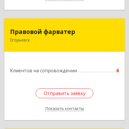
Правовой фарватер
Правовой фарватер
Егорьевск
Подробнее
Клиентов на сопровождении
6
Отправить заявку
Отправить заявку
Показать контакты
Назад