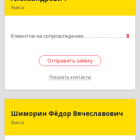
Выкса
607060, Нижегородская обл, , Выкса г, Красная
пл., 16/61
Клиентов на сопровождении
8
Подробнее
Отправить заявку
Отправить заявку
Показать контакты
Назад
Шиморин Фёдор Вячеславович
Шиморин Фёдор Вячеславович
Выкса
Подробнее