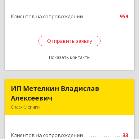
дом № 21
Клиентов на сопровождении
959
Подробнее
Отправить заявку
Отправить заявку
Показать контакты
Назад
ИП Метелкин Владислав
ИП Метелкин Владислав
Алексеевич
Алексеевич
Спас-Клепики
391030, Рязанская обл, Спас-Клепики г, 1 Мая ул,
дом № 10
Клиентов на сопровождении
33
Подробнее