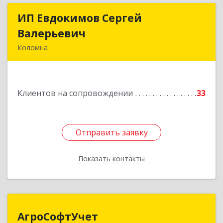
ИП Евдокимов Сергей
ИП Евдокимов Сергей
Валерьевич
Валерьевич
Коломна
140400, Московская обл, Коломна г,
Толстикова ул, дом № 1а, кв.9
Клиентов на сопровождении
33
Подробнее
Отправить заявку
Отправить заявку
Показать контакты
Назад
АгроСофтУчет
АгроСофтУчет