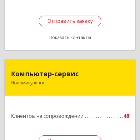
Отправить заявку
Отправить заявку
Показать контакты
Назад
Компьютер-сервис
Компьютер-сервис
Новомичуринск
391160, Рязанская обл, Пронский р-н,
Новомичуринск г, Смирягина пр-кт, дом № 27-
46
Подробнее
Клиентов на сопровождении
48