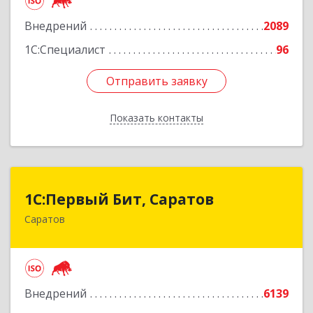
Подробнее
Внедрений
2089
1С:Специалист
96
Отправить заявку
Отправить заявку
Показать контакты
Назад
1С:Первый Бит, Саратов
1С:Первый Бит, Саратов
Саратов
410005, Саратовская обл, Саратов г,
Астраханская ул, дом № 87, корпус 50
Подробнее
Внедрений
6139