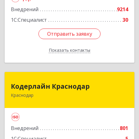
Внедрений
9214
Подробнее
1С:Специалист
30
Отправить заявку
Отправить заявку
Показать контакты
Назад
Кодерлайн Краснодар
Кодерлайн Краснодар
Краснодар
350015, Краснодарский край, Краснодар г,
Кузнечная ул, дом № 4, пом.18128
Подробнее
Внедрений
801
1С:Специалист
5