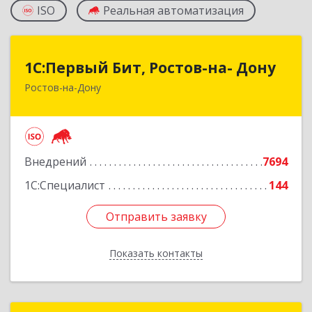
ISO
Реальная автоматизация
1С:Первый Бит, Ростов-на- Дону
1С:Первый Бит, Ростов-на- Дону
Ростов-на-Дону
344091, Ростовская обл, Ростов-на-Дону г,
Малиновского ул, дом № 3, корпус 1, пом.36
Подробнее
Внедрений
7694
1С:Специалист
144
Отправить заявку
Отправить заявку
Показать контакты
Назад