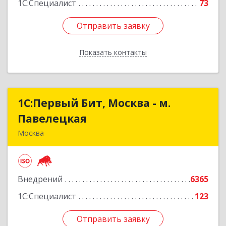
1С:Специалист
73
Отправить заявку
Отправить заявку
Показать контакты
Назад
1С:Первый Бит, Москва - м.
1С:Первый Бит, Москва - м.
Павелецкая
Павелецкая
Москва
115487, Москва г, Андропова пр-кт, дом № 38,
строение 3, оф.203
Внедрений
6365
Подробнее
1С:Специалист
123
Отправить заявку
Отправить заявку