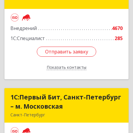
кт, дом № 159
Подробнее
Внедрений
4670
1С:Специалист
285
Отправить заявку
Отправить заявку
Показать контакты
Назад
1С:Первый Бит, Санкт-Петербург
1С:Первый Бит, Санкт-Петербург
– м. Московская
– м. Московская
Санкт-Петербург
196191, Санкт-Петербург г, Конституции пл,
дом № 7, оф.439