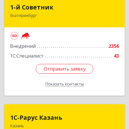
1-й Советник
1-й Советник
Екатеринбург
620144, Свердловская обл, Екатеринбург г, 8
Марта ул, дом № 194, секция В, оф.305
Подробнее
Внедрений
2356
1С:Специалист
43
Отправить заявку
Отправить заявку
Показать контакты
Назад
1С-Рарус Казань
1С-Рарус Казань
Казань
420088, Татарстан Респ, Казань г, Победы пр-