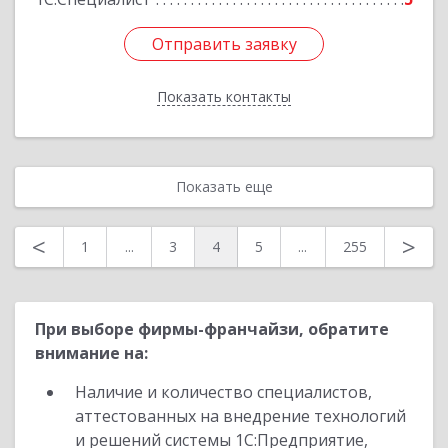
Отправить заявку
Отправить заявку
Показать контакты
Назад
Показать еще
<
>
1
...
3
4
5
...
255
При выборе фирмы-франчайзи, обратите
внимание на:
Наличие и количество специалистов,
аттестованных на внедрение технологий
и решений системы 1С:Предприятие,