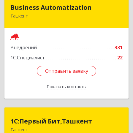
Business Automatization
Business Automatization
Ташкент
Узбекистан, г. Ташкент, Мирабадский район,
ул. Афросиеб, дом 4Б
Подробнее
Внедрений
331
1С:Специалист
22
Отправить заявку
Отправить заявку
Показать контакты
Назад
1C:Первый Бит,Ташкент
1C:Первый Бит,Ташкент
Ташкент
г. Ташкент, Мирабадский район, ул. Афросиаб,