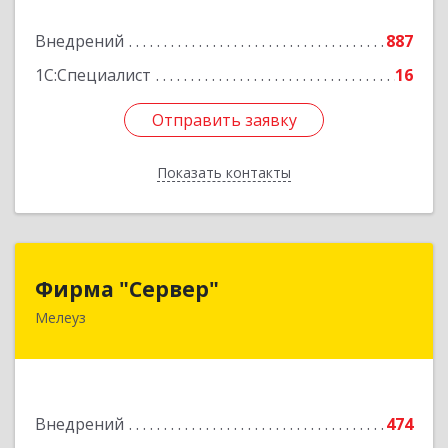
Подробнее
Внедрений
887
1С:Специалист
16
Отправить заявку
Отправить заявку
Показать контакты
Назад
Фирма "Сервер"
Фирма "Сервер"
Мелеуз
453852, Башкортостан Респ, Мелеузовский р-н,
Мелеуз г, 32-й мкр, дом № 36
Подробнее
Внедрений
474