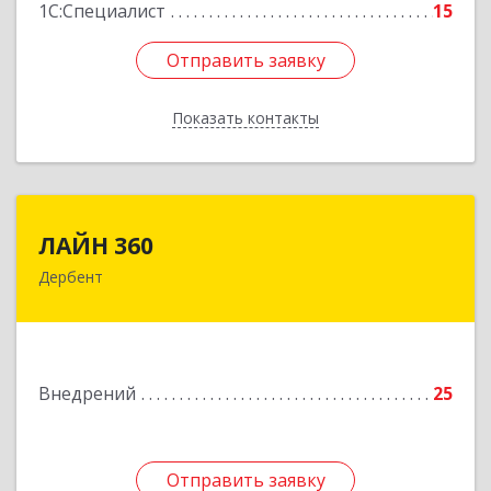
1С:Специалист
15
Отправить заявку
Отправить заявку
Показать контакты
Назад
ЛАЙН 360
ЛАЙН 360
Дербент
368600, Дагестан Респ, Дербент г, Ю.Гагарина
ул, домовладение № 14, пом.1
Подробнее
Внедрений
25
Отправить заявку
Отправить заявку