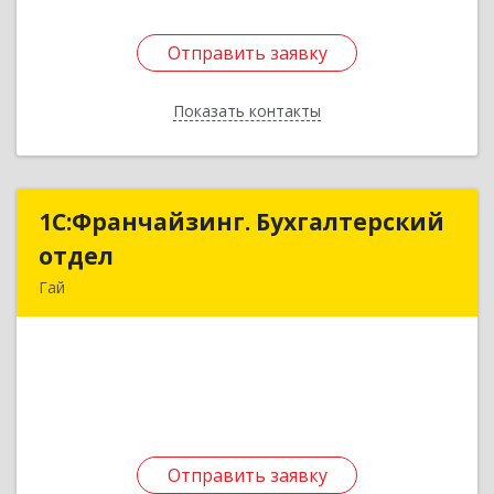
Отправить заявку
Отправить заявку
Показать контакты
Назад
1С:Франчайзинг. Бухгалтерский
1С:Франчайзинг. Бухгалтерский
отдел
отдел
Гай
462635, Оренбургская обл, Гай г, Победы пр-кт,
дом № 1, кв.12
Подробнее
Отправить заявку
Отправить заявку