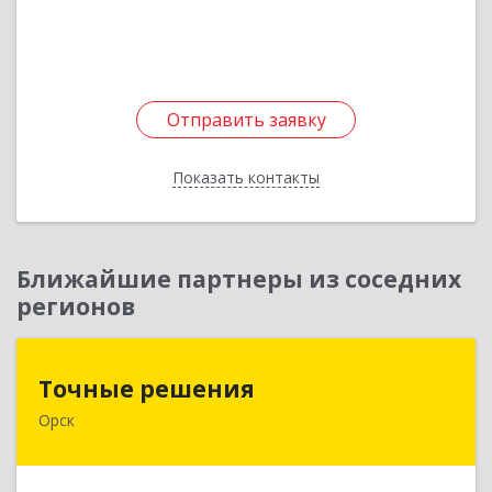
Подробнее
Отправить заявку
Отправить заявку
Показать контакты
Назад
Ближайшие партнеры из соседних
регионов
Точные решения
Точные решения
Орск
462403, Оренбургская обл, Орск г,
Краматорская ул, дом № 2Б, пом.3, этаж 1, офис
2