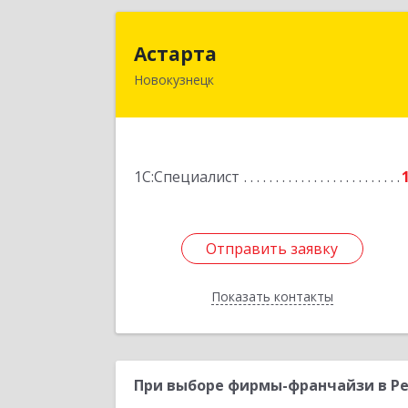
Астарт
Астарта
Новокузнецк
654079, Кемеровская обл
Новокузнецк г, Суворова ул, дом № 
Подробне
1С:Специалист
Отправить заявку
Отправить заявку
Показать контакты
Назад
При выборе фирмы-франчайзи в Ре