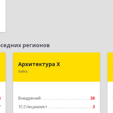
седних регионов
т
Архитектура Х
Архитектура Х
Бийск
-
659300, Алтайский край, Бийск г,
,
Турусова ул, дом № 3
,
2
Подробнее
4
Внедрений
36
е
7
1С:Специалист
3