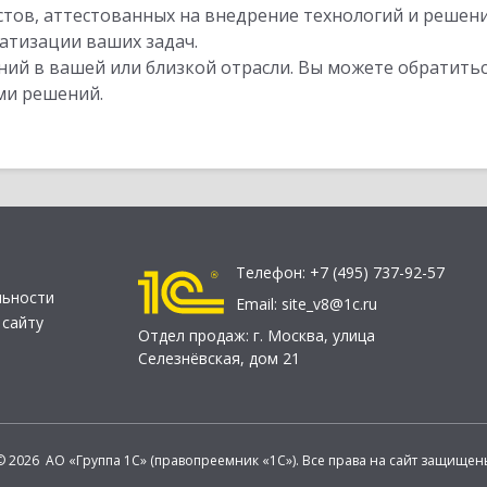
стов, аттестованных на внедрение технологий и решен
атизации ваших задач.
ий в вашей или близкой отрасли. Вы можете обратитьс
ми решений.
Телефон:
+7 (495) 737-92-57
льности
Email:
site_v8@1c.ru
 сайту
Отдел продаж:
г. Москва
,
улица
Селезнёвская, дом 21
© 2026 АО «Группа 1С» (правопреемник «1С»). Все права на сайт защищен