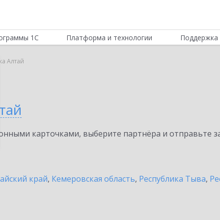
ограммы 1С
Платформа и технологии
Поддержка 
ка Алтай
тай
нными карточками, выберите партнёра и отправьте за
айский край
,
Кемеровская область
,
Республика Тыва
,
Ре