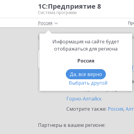
1С:Предприятие 8
Система программ
Россия
Пр
Главная
1С:Касса
Выбор партнёра
Республи
Информация на сайте будет
отображаться для региона
1С:Касса
Россия
в Республике Ал
Да, все верно
Ознакомьтесь с информацио
Выбрать другой
или внедрение продукта.
Горно-Алтайск
Смотрите также:
Россия
,
Алт
Партнеры в вашем регионе: