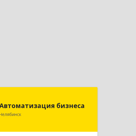
Автоматизация бизнеса
Автоматизация бизнеса
454018, Челябинская обл,
Челябинск
Челябинский г.о., Челябинск г, вн.р-н
Калининский, Братьев Кашириных ул,
дом № 54А, пом.6