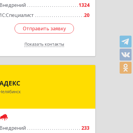
Внедрений
1324
1С:Специалист
20
Отправить заявку
Отправить заявку
Показать контакты
Назад
АДЕКС
АДЕКС
454080, Челябинская обл, Челябинск г,
Челябинск
Смирных ул, дом № 15А, пом.51
Подробнее
Внедрений
233