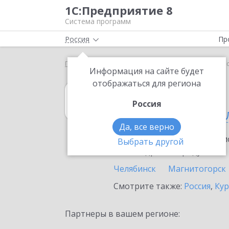
1С:Предприятие 8
Система программ
Россия
Пр
Главная
1С:Касса
Выбор партнёра
Челябинс
Информация на сайте будет
отображаться для региона
1С:Касса
Россия
Челябинская об
Да, все верно
Ознакомьтесь с информацио
Выбрать другой
или внедрение продукта.
Челябинск
Магнитогорск
Смотрите также:
Россия
,
Кур
Партнеры в вашем регионе: