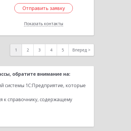
Отправить заявку
Отправить заявку
Показать контакты
Назад
1
2
3
4
5
Вперед
>
ссы, обратите внимание на:
ий системы 1С:Предприятие, которые
я к справочнику, содержащему