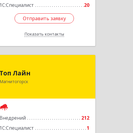
1С:Специалист
20
Отправить заявку
Отправить заявку
Показать контакты
Назад
Топ Лайн
Топ Лайн
454000, Челябинская обл,
Магнитогорск
Магнитогорск г, Галиуллина ул, дом
№ 11, А, кв.1
Подробнее
Внедрений
212
1С:Специалист
1