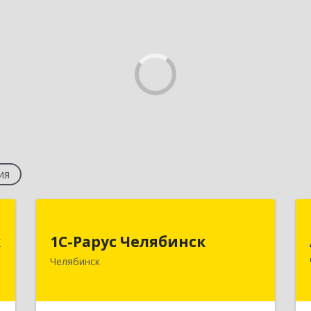
ия
к
1С-Рарус Челябинск
к
1С-Рарус Челябинск
,
454091, Челябинская обл, Челябинск г,
Челябинск
9
Труда ул, дом № 91, оф.403
е
Подробнее