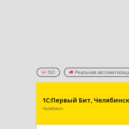
ISO
Реальная автоматизац
1С:Первый Бит, Челябинс
1С:Первый Бит, Челябинс
454084, Челябинская обл, Челябинск г
Челябинск
Каслинская ул, дом № 77, оф.10
Подробне