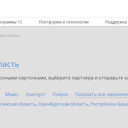
ограммы 1С
Платформа и технологии
Поддержка 
кая область
ласть
нными карточками, выберите партнёра и отправьте за
Миасс
Златоуст
Озерск
Показать все населен
ганская область
,
Оренбургская область
,
Республика Баш