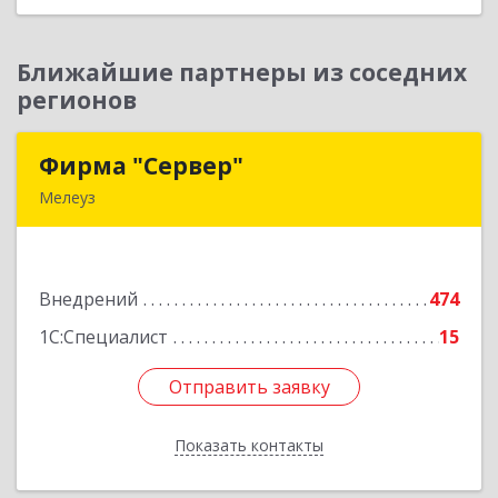
Ближайшие партнеры из соседних
регионов
Фирма "Сервер"
Фирма "Сервер"
Мелеуз
453852, Башкортостан Респ, Мелеузовский р-н,
Мелеуз г, 32-й мкр, дом № 36
Внедрений
474
Подробнее
1С:Специалист
15
Отправить заявку
Отправить заявку
Показать контакты
Назад