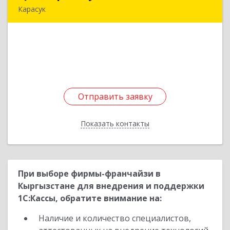
Карасук
632861, Новосибирская обл, Карасукский р-н,
Карасук г, Сорокина ул, дом № 9, оф.3
Подробнее
Отправить заявку
Отправить заявку
Показать контакты
Назад
При выборе фирмы-франчайзи в
Кыргызстане для внедрения и поддержки
1С:Кассы, обратите внимание на:
Наличие и количество специалистов,