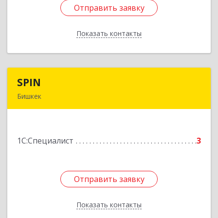
Отправить заявку
Отправить заявку
Показать контакты
Назад
SPIN
SPIN
Бишкек
Кыргызская республика, г.Бишкек, ул.
Усенбаева, 138 А
1С:Специалист
3
Подробнее
Отправить заявку
Отправить заявку
Показать контакты
Назад