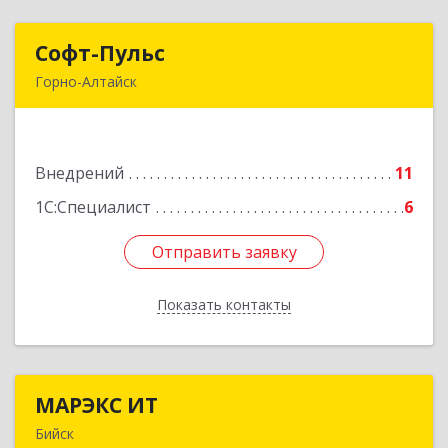
Софт-Пульс
Софт-Пульс
Горно-Алтайск
649006, Алтай Респ, Горно-Алтайск г,
Комсомольская ул, дом № 13
Внедрений
11
Подробнее
1С:Специалист
6
Отправить заявку
Отправить заявку
Показать контакты
Назад
МАРЭКС ИТ
МАРЭКС ИТ
Бийск