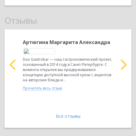
Отзывы
иректор
Артюгина Маргарита Александра
Зейдля
Индив
предпр
ства связи
Duo Gastrobar — наш гастрономический проект,
 учета по
основанный в 2014 году в Санкт-Петербурге. С
ства, мы
момента открытия мы придерживаемся
Основной 
ы...
концепции доступной высокой кухни с акцентом
повышение
на авторские блюда и...
работников
Прочитать весь отзыв
расчетног
первичной
Прочитать 
Все отзывы