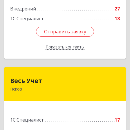
Подробнее
Внедрений
27
1С:Специалист
18
Отправить заявку
Отправить заявку
Показать контакты
Назад
Весь Учет
Весь Учет
Псков
180019, Псковская обл, Псков г, Белинского ул,
дом № 87
Подробнее
1С:Специалист
17