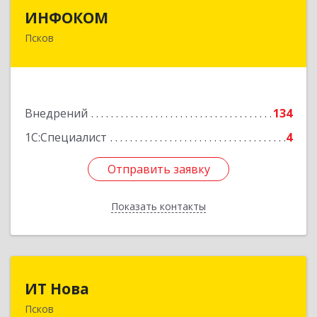
ИНФОКОМ
ИНФОКОМ
Псков
180000, Псковская обл, Псков г, Советская ул,
дом № 42г
Подробнее
Внедрений
134
1С:Специалист
4
Отправить заявку
Отправить заявку
Показать контакты
Назад
ИТ Нова
ИТ Нова
Псков
180004, Псковская обл, Псков г, Октябрьский