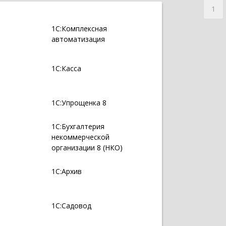
1
1С:Комплексная
автоматизация
1С:Касса
1С:Упрощенка 8
1С:Бухгалтерия
некоммерческой
организации 8 (НКО)
1С:Архив
1С:Садовод