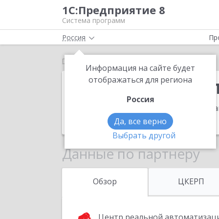
1С:Предприятие 8
Система программ
Россия
Пр
Главная
1С:Первый Бит, Омск
Информация на сайте будет
1С:Первый Би
отображаться для региона
Россия
Адрес:
644099, Омская обл, Омск г, Г
Телефон:
+7 (3812) 32-0330
Да, все верно
Выбрать другой
Данные по партнеру
Обзор
ЦКЕРП
Центр реальной автоматизац