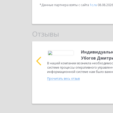
*Данные партнера взяты с сайта
1c.ru
08.08.202
Отзывы
льный директор
Индивидуальн
 склад, логистика,
Убогов Дмитр
целях
В нашей компании возникла необходимос
 российского
системе процессы оперативного управленч
информационной системе нам было важно 
Прочитать весь отзыв