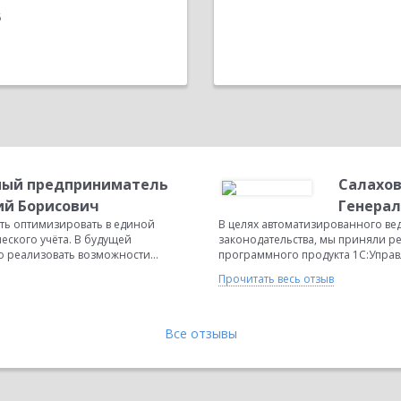
6
ый предприниматель
Салахов
ий Борисович
Генера
ть оптимизировать в единой
В целях автоматизированного ве
еского учёта. В будущей
законодательства, мы приняли р
реализовать возможности...
программного продукта 1С:Управ
Прочитать весь отзыв
Все отзывы