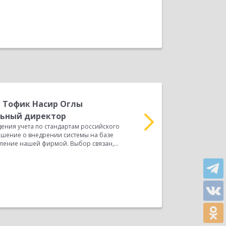
 Тофик Насир Оглы
С
льный директор
Г
дения учета по стандартам российского
целях автоматизированн
ешение о внедрении системы на базе
законодательства, мы 
ление нашей фирмой. Выбор связан,...
программного продукта 
Прочитать весь отзыв