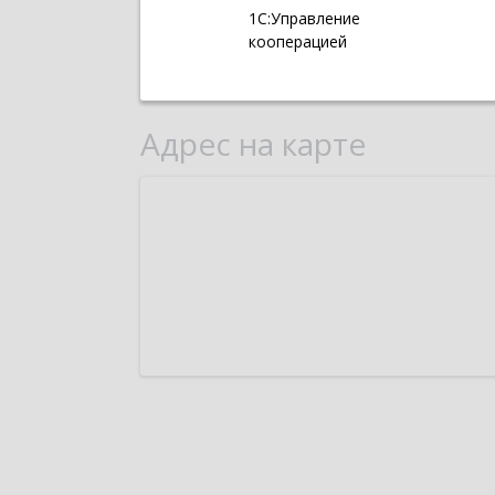
1С:Управление
кооперацией
Адрес на карте