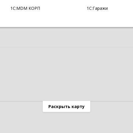
1С:MDM КОРП
1С:Гаражи
Раскрыть карту