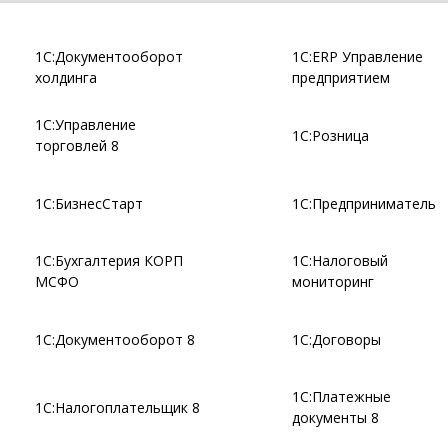
1С:Документооборот
1С:ERP Управление
холдинга
предприятием
1С:Управление
1С:Розница
торговлей 8
1С:БизнесСтарт
1С:Предприниматель
1С:Бухгалтерия КОРП
1С:Налоговый
МСФО
мониторинг
1С:Документооборот 8
1С:Договоры
1С:Платежные
1С:Налогоплательщик 8
документы 8