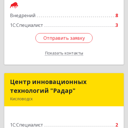
Подробнее
Внедрений
8
1С:Специалист
3
Отправить заявку
Отправить заявку
Показать контакты
Назад
Центр инновационных
Центр инновационных
технологий "Радар"
технологий "Радар"
Кисловодск
357000, Ставропольский край, Кисловодск г,
Цандера проезд, дом № 2
1С:Специалист
2
Подробнее