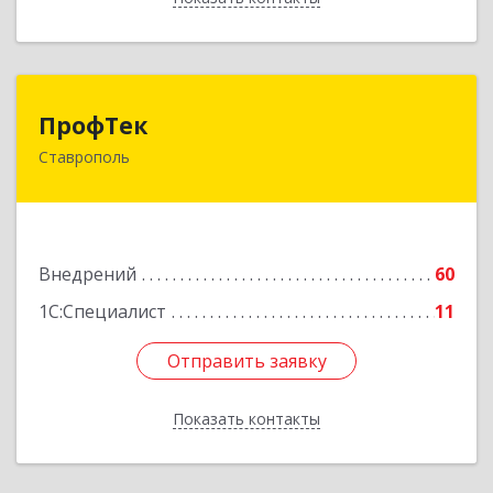
ПрофТек
ПрофТек
Ставрополь
355000, Ставропольский край, Ставрополь г,
Дзержинского, дом № 158, оф.1404
Подробнее
Внедрений
60
1С:Специалист
11
Отправить заявку
Отправить заявку
Показать контакты
Назад