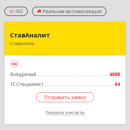
ISO
Реальная автоматизация
СтавАналит
СтавАналит
Ставрополь
355045, Ставропольский край, Ставрополь г,
Пирогова ул, дом № 66
Подробнее
Внедрений
4098
1С:Специалист
64
Отправить заявку
Отправить заявку
Показать контакты
Назад