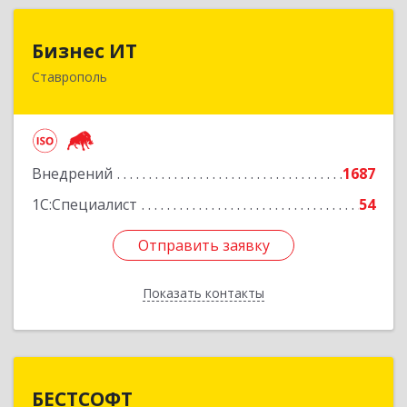
Бизнес ИТ
Бизнес ИТ
Ставрополь
355035, Ставропольский край, Ставрополь г, 1
Промышленная ул, дом № 3, корпус А
Подробнее
Внедрений
1687
1С:Специалист
54
Отправить заявку
Отправить заявку
Показать контакты
Назад
БЕСТСОФТ
БЕСТСОФТ