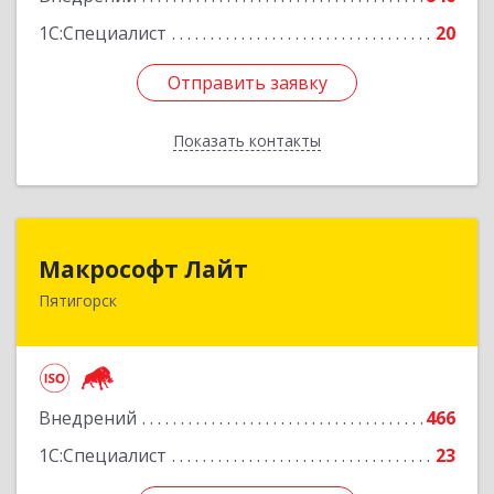
1С:Специалист
20
Отправить заявку
Отправить заявку
Показать контакты
Назад
Макрософт Лайт
Макрософт Лайт
Пятигорск
357501, Ставропольский край, Пятигорск г,
Коста Хетагурова ул, дом № 4
Подробнее
Внедрений
466
1С:Специалист
23