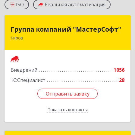
ISO
Реальная автоматизация
Группа компаний "МастерСофт"
Группа компаний "МастерСофт"
Киров
610017, Кировская обл, Киров г, Маклина ул,
дом № 40
Подробнее
Внедрений
1056
1С:Специалист
28
Отправить заявку
Отправить заявку
Показать контакты
Назад