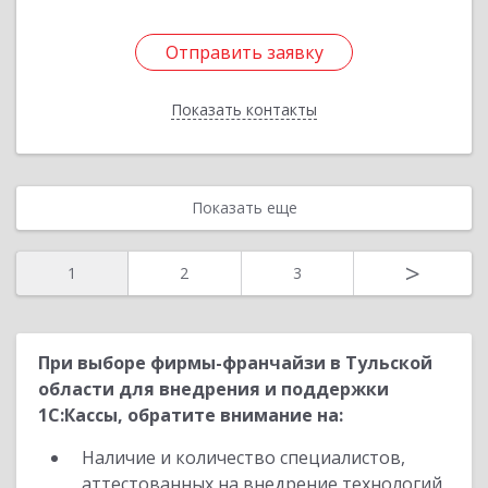
Отправить заявку
Отправить заявку
Показать контакты
Назад
Показать еще
>
1
2
3
При выборе фирмы-франчайзи в Тульской
области для внедрения и поддержки
1С:Кассы, обратите внимание на:
Наличие и количество специалистов,
аттестованных на внедрение технологий