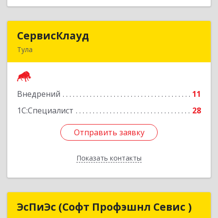
СервисКлауд
СервисКлауд
Тула
300028, Тульская обл, Тула г, Болдина ул, дом №
98, оф.545
Внедрений
11
Подробнее
1С:Специалист
28
Отправить заявку
Отправить заявку
Показать контакты
Назад
ЭсПиЭс (Софт Профэшнл Севис )
ЭсПиЭс (Софт Профэшнл Севис )