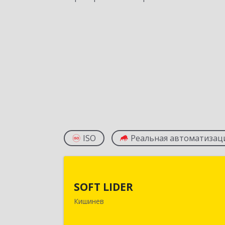
ISO
Реальная автоматизац
SOFT LIDE
SOFT LIDER
Молдова, г. Кишинев, Московски
Кишинев
проспект, 17А, 3-й эта