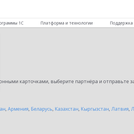
ограммы 1С
Платформа и технологии
Поддержка 
нными карточками, выберите партнёра и отправьте за
ан
,
Армения
,
Беларусь
,
Казахстан
,
Кыргызстан
,
Латвия
,
Л