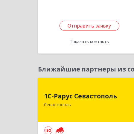
Отправить заявку
Отправить заявку
Показать контакты
Назад
Ближайшие партнеры из со
1С-Рарус Севастопол
1С-Рарус Севастополь
299011, Севастополь г, Кулакова ул
Севастополь
дом № 5
Подробне