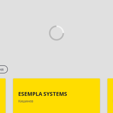
ия
R
ESEMPLA SYSTEMS
ESEMPLA SYSTEMS
й
Молдова, г.Кишинев, ул. Колумна 170,
Кишинев
ж
МД-2004