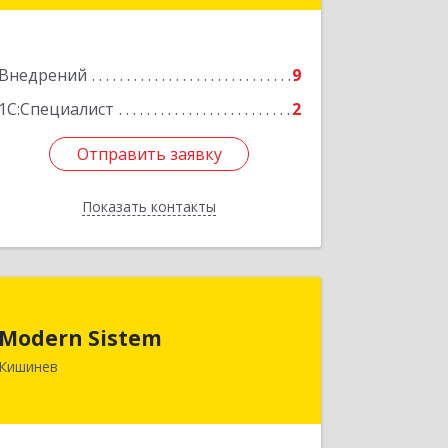
Подробнее
Внедрений
9
1С:Специалист
2
Отправить заявку
Отправить заявку
Показать контакты
Назад
Modern Sistem
Modern Sistem
МОЛДОВА, РЕСПУБЛИКА , MD-2004, г.
Кишинев
Кишинев, ул. Бульвар Дмитрий
Кантемир, 1, (завод Топаз, офис 1502)