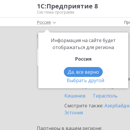
1С:Предприятие 8
Система программ
Россия
Пр
Главная
1С:Касса
Выбор партнёра
Молдова
Информация на сайте будет
отображаться для региона
1С:Касса
Россия
в Молдове
Да, все верно
Ознакомьтесь с информацио
Выбрать другой
или внедрение продукта.
Кишинев
Тирасполь
Смотрите также:
Азербайдж
Эстония
Партнеры в вашем регионе: